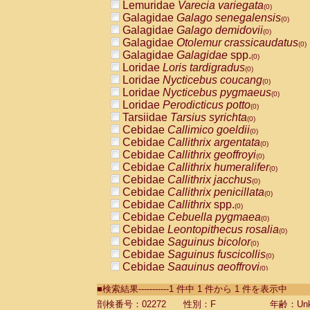
Lemuridae
Varecia variegata
(0)
Galagidae
Galago senegalensis
(0)
Galagidae
Galago demidovii
(0)
Galagidae
Otolemur crassicaudatus
(0)
Galagidae
Galagidae
spp.
(0)
Loridae
Loris tardigradus
(0)
Loridae
Nycticebus coucang
(0)
Loridae
Nycticebus pygmaeus
(0)
Loridae
Perodicticus potto
(0)
Tarsiidae
Tarsius syrichta
(0)
Cebidae
Callimico goeldii
(0)
Cebidae
Callithrix argentata
(0)
Cebidae
Callithrix geoffroyi
(0)
Cebidae
Callithrix humeralifer
(0)
Cebidae
Callithrix jacchus
(0)
Cebidae
Callithrix penicillata
(0)
Cebidae
Callithrix
spp.
(0)
Cebidae
Cebuella pygmaea
(0)
Cebidae
Leontopithecus rosalia
(0)
Cebidae
Saguinus bicolor
(0)
Cebidae
Saguinus fuscicollis
(0)
Cebidae
Saguinus geoffroyi
(0)
Cebidae
Saguinus imperator
(0)
■検索結果-----------1 件中 1 件から 1 件を表示中
Cebidae
Saguinus labiatus
(0)
Cebidae
Saguinus leucopus
剖検番号：02272
性別：F
年齢：Unk
(0)