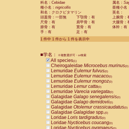
科名：Cebidae
Cebidae
Saguinus midas
属名：
Sa
(0)
種小名：
nigricollis
亜種小名
Cebidae
Saguinus mystax
(0)
和名：クロクビタマリン
英名：
Cebidae
Saguinus nigricollis
(1)
頭蓋骨：一部無
下顎骨：有
上腕骨：
Cebidae
Saguinus oedipus
(0)
尺骨：有
肩甲骨：有
大腿骨：
Cebidae
Saguinus weddelli
(0)
腓骨：有
寛骨：有
体幹：有
Cebidae
Saguinus
spp.
(0)
手：有
足：有
Cebidae
Aotus trivirgatus
(0)
Cebidae
Cebus albifrons
1 件中 1 件から 1 件を表示中
(0)
Cebidae
Cebus apella
(0)
Cebidae
Cebus capucinus
(0)
■学名：
Cebidae
Cebus nigrivittatus
※複数選択可・or検索
(0)
Cebidae
Cebus
spp.
All species
(0)
(1)
Cebidae
Saimiri boliviensis
Cheirogaleidae
Microcebus murinus
(0)
(0)
Cebidae
Saimiri sciureus
Lemuridae
Eulemur fulvus
(0)
(0)
Atelidae
Alouatta caraya
Lemuridae
Eulemur macaco
(0)
(0)
Atelidae
Alouatta fusca
Lemuridae
Eulemur mongoz
(0)
(0)
Atelidae
Alouatta seniculus
Lemuridae
Lemur catta
(0)
(0)
Atelidae
Alouatta
spp.
Lemuridae
Varecia variegata
(0)
(0)
Atelidae
Ateles belzebuth
Galagidae
Galago senegalensis
(0)
(0)
Atelidae
Ateles geoffroyi
Galagidae
Galago demidovii
(0)
(0)
Atelidae
Ateles paniscus
Galagidae
Otolemur crassicaudatus
(0)
(0)
Atelidae
Ateles
spp.
Galagidae
Galagidae
spp.
(0)
(0)
Atelidae
Lagothrix lagothricha
Loridae
Loris tardigradus
(0)
(0)
Atelidae
Lagothrix lagothricha cana
Loridae
Nycticebus coucang
(0)
(0)
Pitheciidae
Cacajao calvus rubicundu
Loridae
Nycticebus pygmaeus
(0)