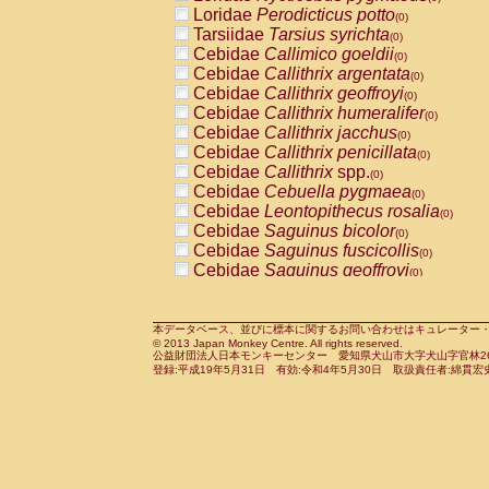
Pitheciidae
Callicebus cupreus
Loridae
Perodicticus potto
(0)
(0)
Pitheciidae
Callicebus donacophilus
Tarsiidae
Tarsius syrichta
(0
(0)
Pitheciidae
Callicebus moloch
Cebidae
Callimico goeldii
(0)
(0)
Pitheciidae
Callicebus torquatus
Cebidae
Callithrix argentata
(0)
(0)
Pitheciidae
Callicebus
spp.
Cebidae
Callithrix geoffroyi
(0)
(0)
Pitheciidae
Chiropotes satanas
Cebidae
Callithrix humeralifer
(0)
(0)
Pitheciidae
Pithecia monachus
Cebidae
Callithrix jacchus
(0)
(0)
Pitheciidae
Pithecia pithecia
Cebidae
Callithrix penicillata
(0)
(0)
Cercopithecidae
Cercocebus agilis
Cebidae
Callithrix
spp.
(0)
(0)
Cercopithecidae
Cercocebus galeritus
Cebidae
Cebuella pygmaea
(0)
Cercopithecidae
Cercocebus torquatu
Cebidae
Leontopithecus rosalia
(0)
Cercopithecidae
Cercocebus torquatus
Cebidae
Saguinus bicolor
(0)
Cercopithecidae
Cercocebus torquatu
Cebidae
Saguinus fuscicollis
(0)
Cercopithecidae
Cercocebus
hybrid
Cebidae
Saguinus geoffroyi
(0)
(0)
Cercopithecidae
Cercocebus
spp.
Cebidae
Saguinus imperator
(0)
(0)
Cercopithecidae
Lophocebus albigen
Cebidae
Saguinus labiatus
(0)
Cercopithecidae
Papio anubis
Cebidae
Saguinus leucopus
本データベース、並びに標本に関するお問い合わせはキュレーター・新宅勇太までお願い
(0)
(0)
© 2013 Japan Monkey Centre. All rights reserved.
Cercopithecidae
Papio cynocephalus
Cebidae
Saguinus midas
(
(0)
公益財団法人日本モンキーセンター 愛知県犬山市大字犬山字官林26番
Cercopithecidae
Papio hamadryas
Cebidae
Saguinus mystax
(0)
登録:平成19年5月31日 有効:令和4年5月30日 取扱責任者:綿貫宏
(0)
Cercopithecidae
Papio papio
Cebidae
Saguinus nigricollis
(0)
(1)
Cercopithecidae
Papio
spp.
Cebidae
Saguinus oedipus
(0)
(0)
Cercopithecidae
Mandrillus leucopha
Cebidae
Saguinus weddelli
(0)
Cercopithecidae
Mandrillus sphinx
Cebidae
Saguinus
spp.
(0)
(0)
Cercopithecidae
Theropithecus gelad
Cebidae
Aotus trivirgatus
(0)
Cercopithecidae
Macaca arctoides
Cebidae
Cebus albifrons
(0)
(0)