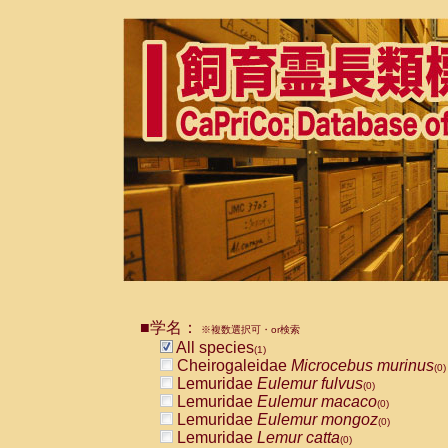
■学名：
※複数選択可・or検索
All species
(1)
Cheirogaleidae
Microcebus murinus
(0)
Lemuridae
Eulemur fulvus
(0)
Lemuridae
Eulemur macaco
(0)
Lemuridae
Eulemur mongoz
(0)
Lemuridae
Lemur catta
(0)