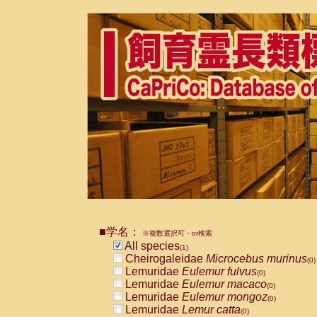
■学名：
※複数選択可・or検索
All species
(1)
Cheirogaleidae
Microcebus murinus
(0)
Lemuridae
Eulemur fulvus
(0)
Lemuridae
Eulemur macaco
(0)
Lemuridae
Eulemur mongoz
(0)
Lemuridae
Lemur catta
(0)