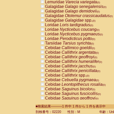
Lemuridae
Varecia variegata
(0)
Galagidae
Galago senegalensis
(0)
Galagidae
Galago demidovii
(0)
Galagidae
Otolemur crassicaudatus
(0)
Galagidae
Galagidae
spp.
(0)
Loridae
Loris tardigradus
(0)
Loridae
Nycticebus coucang
(0)
Loridae
Nycticebus pygmaeus
(0)
Loridae
Perodicticus potto
(0)
Tarsiidae
Tarsius syrichta
(0)
Cebidae
Callimico goeldii
(0)
Cebidae
Callithrix argentata
(0)
Cebidae
Callithrix geoffroyi
(0)
Cebidae
Callithrix humeralifer
(0)
Cebidae
Callithrix jacchus
(0)
Cebidae
Callithrix penicillata
(0)
Cebidae
Callithrix
spp.
(0)
Cebidae
Cebuella pygmaea
(0)
Cebidae
Leontopithecus rosalia
(0)
Cebidae
Saguinus bicolor
(0)
Cebidae
Saguinus fuscicollis
(0)
Cebidae
Saguinus geoffroyi
(0)
Cebidae
Saguinus imperator
(0)
■検索結果-----------1 件中 1 件から 1 件を表示中
Cebidae
Saguinus labiatus
(0)
Cebidae
Saguinus leucopus
剖検番号：02220
性別：M
年齢：Unk
(0)