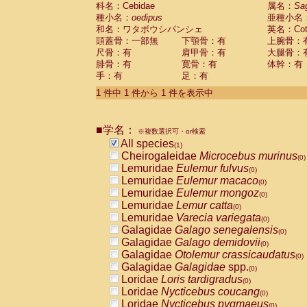
科名：Cebidae
Cebidae
Saguinus midas
属名：
Sa
(0)
種小名：
oedipus
亜種小名
Cebidae
Saguinus mystax
(0)
和名：ワタボウシパンシェ
英名：Cotto
Cebidae
Saguinus nigricollis
(0)
頭蓋骨：一部無
下顎骨：有
上腕骨：
Cebidae
Saguinus oedipus
(1)
尺骨：有
肩甲骨：有
大腿骨：
Cebidae
Saguinus weddelli
(0)
腓骨：有
寛骨：有
体幹：有
Cebidae
Saguinus
spp.
(0)
手：有
足：有
Cebidae
Aotus trivirgatus
(0)
Cebidae
Cebus albifrons
1 件中 1 件から 1 件を表示中
(0)
Cebidae
Cebus apella
(0)
Cebidae
Cebus capucinus
(0)
■学名：
Cebidae
Cebus nigrivittatus
※複数選択可・or検索
(0)
Cebidae
Cebus
spp.
All species
(0)
(1)
Cebidae
Saimiri boliviensis
Cheirogaleidae
Microcebus murinus
(0)
(0)
Cebidae
Saimiri sciureus
Lemuridae
Eulemur fulvus
(0)
(0)
Atelidae
Alouatta caraya
Lemuridae
Eulemur macaco
(0)
(0)
Atelidae
Alouatta fusca
Lemuridae
Eulemur mongoz
(0)
(0)
Atelidae
Alouatta seniculus
Lemuridae
Lemur catta
(0)
(0)
Atelidae
Alouatta
spp.
Lemuridae
Varecia variegata
(0)
(0)
Atelidae
Ateles belzebuth
Galagidae
Galago senegalensis
(0)
(0)
Atelidae
Ateles geoffroyi
Galagidae
Galago demidovii
(0)
(0)
Atelidae
Ateles paniscus
Galagidae
Otolemur crassicaudatus
(0)
(0)
Atelidae
Ateles
spp.
Galagidae
Galagidae
spp.
(0)
(0)
Atelidae
Lagothrix lagothricha
Loridae
Loris tardigradus
(0)
(0)
Atelidae
Lagothrix lagothricha cana
Loridae
Nycticebus coucang
(0)
(0)
Pitheciidae
Cacajao calvus rubicundu
Loridae
Nycticebus pygmaeus
(0)