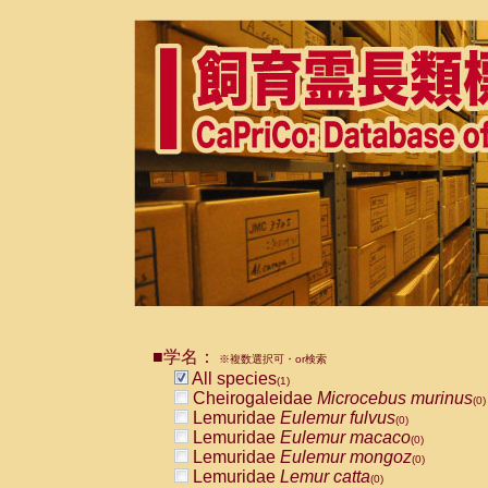
■学名：
※複数選択可・or検索
All species
(1)
Cheirogaleidae
Microcebus murinus
(0)
Lemuridae
Eulemur fulvus
(0)
Lemuridae
Eulemur macaco
(0)
Lemuridae
Eulemur mongoz
(0)
Lemuridae
Lemur catta
(0)