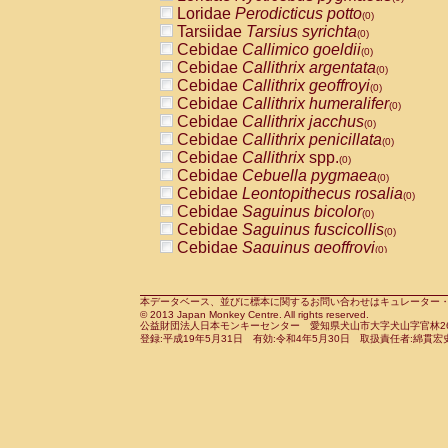
Pitheciidae
Callicebus cupreus
Loridae
Perodicticus potto
(0)
(0)
Pitheciidae
Callicebus donacophilus
Tarsiidae
Tarsius syrichta
(0
(0)
Pitheciidae
Callicebus moloch
Cebidae
Callimico goeldii
(0)
(0)
Pitheciidae
Callicebus torquatus
Cebidae
Callithrix argentata
(0)
(0)
Pitheciidae
Callicebus
spp.
Cebidae
Callithrix geoffroyi
(0)
(0)
Pitheciidae
Chiropotes satanas
Cebidae
Callithrix humeralifer
(0)
(0)
Pitheciidae
Pithecia monachus
Cebidae
Callithrix jacchus
(0)
(0)
Pitheciidae
Pithecia pithecia
Cebidae
Callithrix penicillata
(0)
(0)
Cercopithecidae
Cercocebus agilis
Cebidae
Callithrix
spp.
(0)
(0)
Cercopithecidae
Cercocebus galeritus
Cebidae
Cebuella pygmaea
(0)
Cercopithecidae
Cercocebus torquatu
Cebidae
Leontopithecus rosalia
(0)
Cercopithecidae
Cercocebus torquatus
Cebidae
Saguinus bicolor
(0)
Cercopithecidae
Cercocebus torquatu
Cebidae
Saguinus fuscicollis
(0)
Cercopithecidae
Cercocebus
hybrid
Cebidae
Saguinus geoffroyi
(0)
(0)
Cercopithecidae
Cercocebus
spp.
Cebidae
Saguinus imperator
(0)
(0)
Cercopithecidae
Lophocebus albigen
Cebidae
Saguinus labiatus
(0)
Cercopithecidae
Papio anubis
Cebidae
Saguinus leucopus
本データベース、並びに標本に関するお問い合わせはキュレーター・新宅勇太までお願い
(0)
(0)
© 2013 Japan Monkey Centre. All rights reserved.
Cercopithecidae
Papio cynocephalus
Cebidae
Saguinus midas
(
(0)
公益財団法人日本モンキーセンター 愛知県犬山市大字犬山字官林26番
Cercopithecidae
Papio hamadryas
Cebidae
Saguinus mystax
(0)
登録:平成19年5月31日 有効:令和4年5月30日 取扱責任者:綿貫宏
(0)
Cercopithecidae
Papio papio
Cebidae
Saguinus nigricollis
(0)
(0)
Cercopithecidae
Papio
spp.
Cebidae
Saguinus oedipus
(0)
(1)
Cercopithecidae
Mandrillus leucopha
Cebidae
Saguinus weddelli
(0)
Cercopithecidae
Mandrillus sphinx
Cebidae
Saguinus
spp.
(0)
(0)
Cercopithecidae
Theropithecus gelad
Cebidae
Aotus trivirgatus
(0)
Cercopithecidae
Macaca arctoides
Cebidae
Cebus albifrons
(0)
(0)