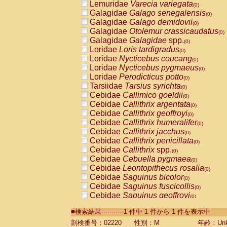
Lemuridae
Varecia variegata
(0)
Galagidae
Galago senegalensis
(0)
Galagidae
Galago demidovii
(0)
Galagidae
Otolemur crassicaudatus
(0)
Galagidae
Galagidae
spp.
(0)
Loridae
Loris tardigradus
(0)
Loridae
Nycticebus coucang
(0)
Loridae
Nycticebus pygmaeus
(0)
Loridae
Perodicticus potto
(0)
Tarsiidae
Tarsius syrichta
(0)
Cebidae
Callimico goeldii
(0)
Cebidae
Callithrix argentata
(0)
Cebidae
Callithrix geoffroyi
(0)
Cebidae
Callithrix humeralifer
(0)
Cebidae
Callithrix jacchus
(0)
Cebidae
Callithrix penicillata
(0)
Cebidae
Callithrix
spp.
(0)
Cebidae
Cebuella pygmaea
(0)
Cebidae
Leontopithecus rosalia
(0)
Cebidae
Saguinus bicolor
(0)
Cebidae
Saguinus fuscicollis
(0)
Cebidae
Saguinus geoffroyi
(0)
Cebidae
Saguinus imperator
(0)
■検索結果-----------1 件中 1 件から 1 件を表示中
Cebidae
Saguinus labiatus
(0)
Cebidae
Saguinus leucopus
剖検番号：02220
性別：M
年齢：Unk
(0)