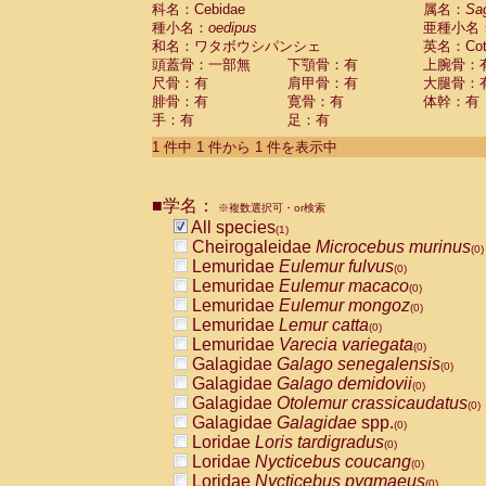
科名：Cebidae
Cebidae
Saguinus midas
属名：
Sa
(0)
種小名：
oedipus
亜種小名
Cebidae
Saguinus mystax
(0)
和名：ワタボウシパンシェ
英名：Cotto
Cebidae
Saguinus nigricollis
(0)
頭蓋骨：一部無
下顎骨：有
上腕骨：
Cebidae
Saguinus oedipus
(1)
尺骨：有
肩甲骨：有
大腿骨：
Cebidae
Saguinus weddelli
(0)
腓骨：有
寛骨：有
体幹：有
Cebidae
Saguinus
spp.
(0)
手：有
足：有
Cebidae
Aotus trivirgatus
(0)
Cebidae
Cebus albifrons
1 件中 1 件から 1 件を表示中
(0)
Cebidae
Cebus apella
(0)
Cebidae
Cebus capucinus
(0)
■学名：
Cebidae
Cebus nigrivittatus
※複数選択可・or検索
(0)
Cebidae
Cebus
spp.
All species
(0)
(1)
Cebidae
Saimiri boliviensis
Cheirogaleidae
Microcebus murinus
(0)
(0)
Cebidae
Saimiri sciureus
Lemuridae
Eulemur fulvus
(0)
(0)
Atelidae
Alouatta caraya
Lemuridae
Eulemur macaco
(0)
(0)
Atelidae
Alouatta fusca
Lemuridae
Eulemur mongoz
(0)
(0)
Atelidae
Alouatta seniculus
Lemuridae
Lemur catta
(0)
(0)
Atelidae
Alouatta
spp.
Lemuridae
Varecia variegata
(0)
(0)
Atelidae
Ateles belzebuth
Galagidae
Galago senegalensis
(0)
(0)
Atelidae
Ateles geoffroyi
Galagidae
Galago demidovii
(0)
(0)
Atelidae
Ateles paniscus
Galagidae
Otolemur crassicaudatus
(0)
(0)
Atelidae
Ateles
spp.
Galagidae
Galagidae
spp.
(0)
(0)
Atelidae
Lagothrix lagothricha
Loridae
Loris tardigradus
(0)
(0)
Atelidae
Lagothrix lagothricha cana
Loridae
Nycticebus coucang
(0)
(0)
Pitheciidae
Cacajao calvus rubicundu
Loridae
Nycticebus pygmaeus
(0)