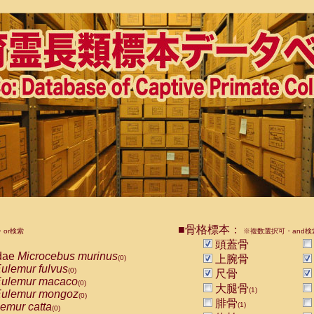
■骨格標本：
or検索
※複数選択可・and検
頭蓋骨
dae
Microcebus murinus
上腕骨
(0)
ulemur fulvus
(0)
尺骨
ulemur macaco
(0)
大腿骨
(1)
ulemur mongoz
(0)
腓骨
emur catta
(1)
(0)