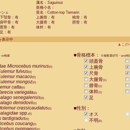
guinus midas
属名：
Saguinus
(0)
亜種小名：
guinus mystax
(0)
ンシェ
英名：Cotton-top Tamarin
uinus nigricollis
(0)
下顎骨：有
上腕骨：有
橈骨：有
guinus oedipus
(1)
肩甲骨：有
大腿骨：有
脛骨：有
uinus weddelli
(0)
寛骨：有
体幹：有
guinus
spp.
(0)
足：有
us trivirgatus
(0)
us albifrons
件を表示中
(0)
us apella
▲この
(0)
bus capucinus
(0)
us nigrivittatus
■骨格標本：
or検索
(0)
※複数選択可・and検
bus
spp.
頭蓋骨
(0)
miri boliviensis
dae
Microcebus murinus
(0)
上腕骨
(0)
miri sciureus
ulemur fulvus
(0)
(0)
尺骨
uatta caraya
ulemur macaco
(0)
(0)
大腿骨
(1)
uatta fusca
ulemur mongoz
(0)
(0)
腓骨
uatta seniculus
emur catta
(1)
(0)
(0)
uatta
spp.
体幹
arecia variegata
(0)
(1)
(0)
les belzebuth
alago senegalensis
足
(0)
(0)
les geoffroyi
alago demidovii
(0)
(0)
les paniscus
tolemur crassicaudatus
■性別：
(0)
(0)
les
spp.
alagidae
spp.
(0)
オス
(0)
othrix lagothricha
s tardigradus
(0)
(0)
不明
(0)
othrix lagothricha cana
ticebus coucang
(0)
(0)
Cacajao calvus rubicundus
ticebus pygmaeus
(0)
(0)