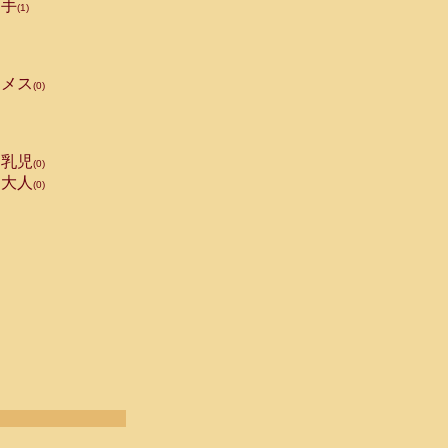
手
(1)
メス
(0)
乳児
(0)
大人
(0)