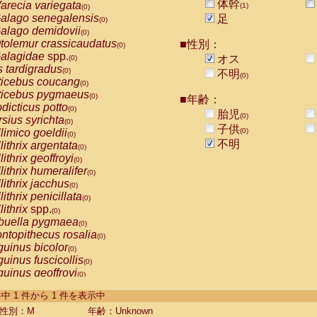
体幹
arecia variegata
(1)
(0)
alago senegalensis
足
(0)
alago demidovii
(0)
tolemur crassicaudatus
■性別：
(0)
alagidae
spp.
オス
(0)
s tardigradus
(0)
不明
(0)
ticebus coucang
(0)
ticebus pygmaeus
(0)
■年齢：
dicticus potto
(0)
胎児
(0)
rsius syrichta
(0)
子供
limico goeldii
(0)
(0)
不明
lithrix argentata
(0)
lithrix geoffroyi
(0)
lithrix humeralifer
(0)
lithrix jacchus
(0)
lithrix penicillata
(0)
lithrix
spp.
(0)
buella pygmaea
(0)
ntopithecus rosalia
(0)
uinus bicolor
(0)
uinus fuscicollis
(0)
uinus geoffroyi
(0)
uinus imperator
(0)
-1 件中 1 件から 1 件を表示中
uinus labiatus
(0)
guinus leucopus
性別：M
年齢：Unknown
(0)