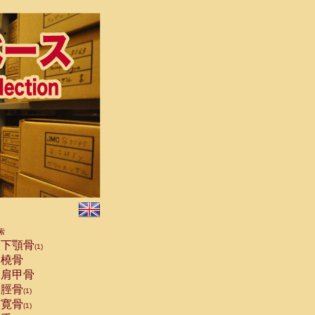
索
下顎骨
(1)
橈骨
肩甲骨
脛骨
(1)
寛骨
(1)