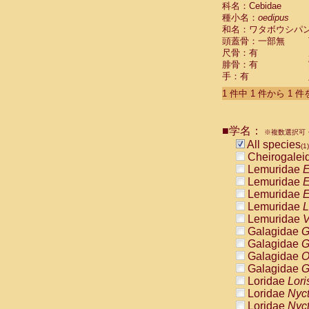
科名：Cebidae
Cebidae
Sa
種小名：
oedipus
Cebidae
Sa
和名：ワタボウシパ
Cebidae
Sag
頭蓋骨：一部無
Cebidae
Sa
尺骨：有
Cebidae
Sag
腓骨：有
Cebidae
Sa
手：有
Cebidae
Aot
Cebidae
Ceb
1 件中 1 件から 1 
Cebidae
Ceb
Cebidae
Ce
■学名：
Cebidae
Ceb
※複数選択可・
Cebidae
Ce
All species
(1)
Cebidae
Sai
Cheirogalei
Cebidae
Sai
Lemuridae
E
Atelidae
Alo
Lemuridae
E
Atelidae
Alo
Lemuridae
E
Atelidae
Alo
Lemuridae
L
Atelidae
Alo
Lemuridae
V
Atelidae
Ate
Galagidae
G
Atelidae
Ate
Galagidae
G
Atelidae
Ate
Galagidae
O
Atelidae
Ate
Galagidae
G
Atelidae
Lag
Loridae
Lori
Atelidae
Lag
Loridae
Nyc
Pitheciidae
Loridae
Nyc