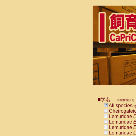
■学名：
※複数選択可・
All species
(1)
Cheirogalei
Lemuridae
E
Lemuridae
E
Lemuridae
E
Lemuridae
L