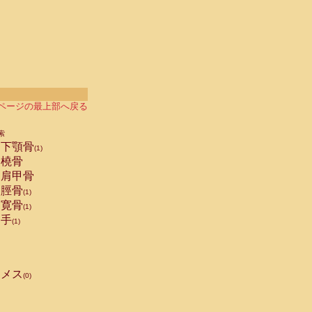
ページの最上部へ戻る
索
下顎骨
(1)
橈骨
肩甲骨
脛骨
(1)
寛骨
(1)
手
(1)
メス
(0)