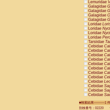
Lemuridae
V
Galagidae
G
Galagidae
G
Galagidae
O
Galagidae
G
Loridae
Lori
Loridae
Nyc
Loridae
Nyc
Loridae
Pero
Tarsiidae
Ta
Cebidae
Cal
Cebidae
Cal
Cebidae
Cal
Cebidae
Cal
Cebidae
Cal
Cebidae
Cal
Cebidae
Cal
Cebidae
Ce
Cebidae
Leo
Cebidae
Sag
Cebidae
Sag
Cebidae
Sag
Cebidae
Sag
■検索結果----------
Cebidae
Sag
Cebidae
Sa
剖検番号：02220