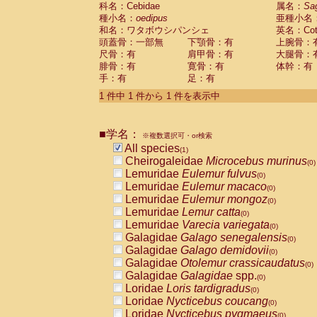
科名：Cebidae
Cebidae
Saguinus midas
属名：
Sa
(0)
種小名：
oedipus
亜種小名
Cebidae
Saguinus mystax
(0)
和名：ワタボウシパンシェ
英名：Cotto
Cebidae
Saguinus nigricollis
(0)
頭蓋骨：一部無
下顎骨：有
上腕骨：
Cebidae
Saguinus oedipus
(1)
尺骨：有
肩甲骨：有
大腿骨：
Cebidae
Saguinus weddelli
(0)
腓骨：有
寛骨：有
体幹：有
Cebidae
Saguinus
spp.
(0)
手：有
足：有
Cebidae
Aotus trivirgatus
(0)
Cebidae
Cebus albifrons
1 件中 1 件から 1 件を表示中
(0)
Cebidae
Cebus apella
(0)
Cebidae
Cebus capucinus
(0)
■学名：
Cebidae
Cebus nigrivittatus
※複数選択可・or検索
(0)
Cebidae
Cebus
spp.
All species
(0)
(1)
Cebidae
Saimiri boliviensis
Cheirogaleidae
Microcebus murinus
(0)
(0)
Cebidae
Saimiri sciureus
Lemuridae
Eulemur fulvus
(0)
(0)
Atelidae
Alouatta caraya
Lemuridae
Eulemur macaco
(0)
(0)
Atelidae
Alouatta fusca
Lemuridae
Eulemur mongoz
(0)
(0)
Atelidae
Alouatta seniculus
Lemuridae
Lemur catta
(0)
(0)
Atelidae
Alouatta
spp.
Lemuridae
Varecia variegata
(0)
(0)
Atelidae
Ateles belzebuth
Galagidae
Galago senegalensis
(0)
(0)
Atelidae
Ateles geoffroyi
Galagidae
Galago demidovii
(0)
(0)
Atelidae
Ateles paniscus
Galagidae
Otolemur crassicaudatus
(0)
(0)
Atelidae
Ateles
spp.
Galagidae
Galagidae
spp.
(0)
(0)
Atelidae
Lagothrix lagothricha
Loridae
Loris tardigradus
(0)
(0)
Atelidae
Lagothrix lagothricha cana
Loridae
Nycticebus coucang
(0)
(0)
Pitheciidae
Cacajao calvus rubicundu
Loridae
Nycticebus pygmaeus
(0)