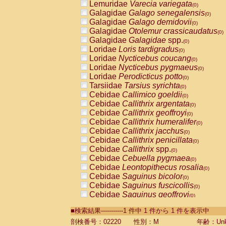
Lemuridae
Varecia variegata
(0)
Galagidae
Galago senegalensis
(0)
Galagidae
Galago demidovii
(0)
Galagidae
Otolemur crassicaudatus
(0)
Galagidae
Galagidae
spp.
(0)
Loridae
Loris tardigradus
(0)
Loridae
Nycticebus coucang
(0)
Loridae
Nycticebus pygmaeus
(0)
Loridae
Perodicticus potto
(0)
Tarsiidae
Tarsius syrichta
(0)
Cebidae
Callimico goeldii
(0)
Cebidae
Callithrix argentata
(0)
Cebidae
Callithrix geoffroyi
(0)
Cebidae
Callithrix humeralifer
(0)
Cebidae
Callithrix jacchus
(0)
Cebidae
Callithrix penicillata
(0)
Cebidae
Callithrix
spp.
(0)
Cebidae
Cebuella pygmaea
(0)
Cebidae
Leontopithecus rosalia
(0)
Cebidae
Saguinus bicolor
(0)
Cebidae
Saguinus fuscicollis
(0)
Cebidae
Saguinus geoffroyi
(0)
Cebidae
Saguinus imperator
(0)
■検索結果-----------1 件中 1 件から 1 件を表示中
Cebidae
Saguinus labiatus
(0)
Cebidae
Saguinus leucopus
剖検番号：02220
性別：M
年齢：Unk
(0)