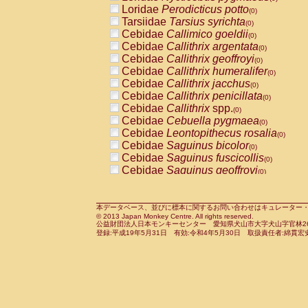
Pitheciidae
Callicebus cupreus
Loridae
Perodicticus potto
(0)
(0)
Pitheciidae
Callicebus donacophilus
Tarsiidae
Tarsius syrichta
(0
(0)
Pitheciidae
Callicebus moloch
Cebidae
Callimico goeldii
(0)
(0)
Pitheciidae
Callicebus torquatus
Cebidae
Callithrix argentata
(0)
(0)
Pitheciidae
Callicebus
spp.
Cebidae
Callithrix geoffroyi
(0)
(0)
Pitheciidae
Chiropotes satanas
Cebidae
Callithrix humeralifer
(0)
(0)
Pitheciidae
Pithecia monachus
Cebidae
Callithrix jacchus
(0)
(0)
Pitheciidae
Pithecia pithecia
Cebidae
Callithrix penicillata
(0)
(0)
Cercopithecidae
Cercocebus agilis
Cebidae
Callithrix
spp.
(0)
(0)
Cercopithecidae
Cercocebus galeritus
Cebidae
Cebuella pygmaea
(0)
Cercopithecidae
Cercocebus torquatu
Cebidae
Leontopithecus rosalia
(0)
Cercopithecidae
Cercocebus torquatus
Cebidae
Saguinus bicolor
(0)
Cercopithecidae
Cercocebus torquatu
Cebidae
Saguinus fuscicollis
(0)
Cercopithecidae
Cercocebus
hybrid
Cebidae
Saguinus geoffroyi
(0)
(0)
Cercopithecidae
Cercocebus
spp.
Cebidae
Saguinus imperator
(0)
(0)
Cercopithecidae
Lophocebus albigen
Cebidae
Saguinus labiatus
(0)
Cercopithecidae
Papio anubis
Cebidae
Saguinus leucopus
本データベース、並びに標本に関するお問い合わせはキュレーター・新宅勇太までお願い
(0)
(0)
© 2013 Japan Monkey Centre. All rights reserved.
Cercopithecidae
Papio cynocephalus
Cebidae
Saguinus midas
(
(0)
公益財団法人日本モンキーセンター 愛知県犬山市大字犬山字官林26番
Cercopithecidae
Papio hamadryas
Cebidae
Saguinus mystax
(0)
登録:平成19年5月31日 有効:令和4年5月30日 取扱責任者:綿貫宏
(0)
Cercopithecidae
Papio papio
Cebidae
Saguinus nigricollis
(0)
(0)
Cercopithecidae
Papio
spp.
Cebidae
Saguinus oedipus
(0)
(1)
Cercopithecidae
Mandrillus leucopha
Cebidae
Saguinus weddelli
(0)
Cercopithecidae
Mandrillus sphinx
Cebidae
Saguinus
spp.
(0)
(0)
Cercopithecidae
Theropithecus gelad
Cebidae
Aotus trivirgatus
(0)
Cercopithecidae
Macaca arctoides
Cebidae
Cebus albifrons
(0)
(0)