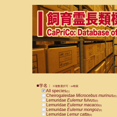
■学名：
※複数選択可・or検索
All species
(1)
Cheirogaleidae
Microcebus murinus
(0)
Lemuridae
Eulemur fulvus
(0)
Lemuridae
Eulemur macaco
(0)
Lemuridae
Eulemur mongoz
(0)
Lemuridae
Lemur catta
(0)