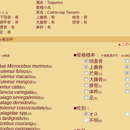
guinus midas
属名：
Saguinus
(0)
亜種小名：
guinus mystax
(0)
ンシェ
英名：Cotton-top Tamarin
uinus nigricollis
(0)
下顎骨：有
上腕骨：有
橈骨：有
guinus oedipus
(1)
肩甲骨：有
大腿骨：有
脛骨：有
uinus weddelli
(0)
寛骨：有
体幹：有
guinus
spp.
(0)
足：有
us trivirgatus
(0)
us albifrons
件を表示中
(0)
us apella
▲この
(0)
bus capucinus
(0)
us nigrivittatus
■骨格標本：
or検索
(0)
※複数選択可・and検
bus
spp.
頭蓋骨
(0)
miri boliviensis
dae
Microcebus murinus
(0)
上腕骨
(0)
miri sciureus
ulemur fulvus
(0)
(0)
尺骨
(1)
uatta caraya
ulemur macaco
(0)
(0)
大腿骨
(1)
uatta fusca
ulemur mongoz
(0)
(0)
腓骨
uatta seniculus
emur catta
(1)
(0)
(0)
uatta
spp.
体幹
arecia variegata
(0)
(1)
(0)
les belzebuth
alago senegalensis
足
(0)
(0)
(1)
les geoffroyi
alago demidovii
(0)
(0)
les paniscus
tolemur crassicaudatus
■性別：
(0)
(0)
les
spp.
alagidae
spp.
(0)
オス
(0)
othrix lagothricha
s tardigradus
(0)
(0)
不明
(0)
othrix lagothricha cana
ticebus coucang
(0)
(0)
Cacajao calvus rubicundus
ticebus pygmaeus
(0)
(0)