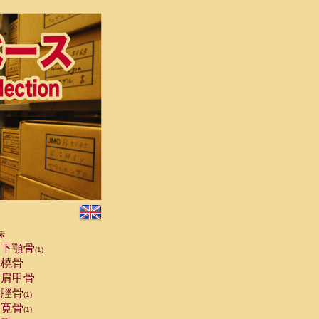
索
下顎骨
(1)
橈骨
肩甲骨
脛骨
(1)
寛骨
(1)