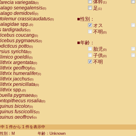
体幹
arecia variegata
(1)
(0)
alago senegalensis
足
(0)
(1)
alago demidovii
(0)
tolemur crassicaudatus
■性別：
(0)
alagidae
spp.
オス
(0)
s tardigradus
(0)
不明
(0)
ticebus coucang
(0)
ticebus pygmaeus
(0)
■年齢：
dicticus potto
(0)
胎児
(0)
rsius syrichta
(0)
子供
limico goeldii
(0)
(0)
不明
lithrix argentata
(0)
lithrix geoffroyi
(0)
lithrix humeralifer
(0)
lithrix jacchus
(0)
lithrix penicillata
(0)
lithrix
spp.
(0)
buella pygmaea
(0)
ntopithecus rosalia
(0)
uinus bicolor
(0)
uinus fuscicollis
(0)
uinus geoffroyi
(0)
uinus imperator
(0)
-1 件中 1 件から 1 件を表示中
uinus labiatus
(0)
guinus leucopus
性別：M
年齢：Unknown
(0)