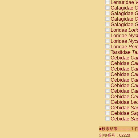
Lemuridae
V
Galagidae
G
Galagidae
G
Galagidae
O
Galagidae
G
Loridae
Lori
Loridae
Nyc
Loridae
Nyc
Loridae
Pero
Tarsiidae
Ta
Cebidae
Cal
Cebidae
Cal
Cebidae
Cal
Cebidae
Cal
Cebidae
Cal
Cebidae
Cal
Cebidae
Cal
Cebidae
Ce
Cebidae
Leo
Cebidae
Sag
Cebidae
Sag
Cebidae
Sag
Cebidae
Sag
■検索結果----------
Cebidae
Sag
Cebidae
Sa
剖検番号：02220