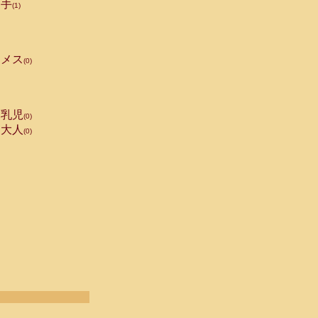
手
(1)
メス
(0)
乳児
(0)
大人
(0)