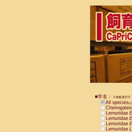
■学名：
※複数選択可・
All species
(1)
Cheirogalei
Lemuridae
E
Lemuridae
E
Lemuridae
E
Lemuridae
L