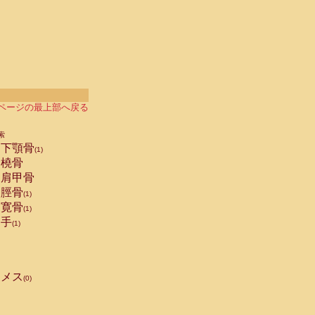
ページの最上部へ戻る
索
下顎骨
(1)
橈骨
肩甲骨
脛骨
(1)
寛骨
(1)
手
(1)
メス
(0)