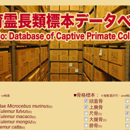
■骨格標本：
or検索
※複数選択可・and検
頭蓋骨
dae
Microcebus murinus
上腕骨
(0)
ulemur fulvus
(0)
尺骨
(1)
ulemur macaco
(0)
大腿骨
(1)
ulemur mongoz
(0)
腓骨
emur catta
(1)
(0)