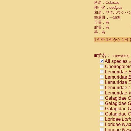
科名：Cebidae
Cebidae
Sa
種小名：
oedipus
Cebidae
Sa
和名：ワタボウシパ
Cebidae
Sag
頭蓋骨：一部無
Cebidae
Sa
尺骨：有
Cebidae
Sag
腓骨：有
Cebidae
Sa
手：有
Cebidae
Aot
Cebidae
Ceb
1 件中 1 件から 1 
Cebidae
Ceb
Cebidae
Ce
■学名：
Cebidae
Ceb
※複数選択可・
Cebidae
Ce
All species
(1)
Cebidae
Sai
Cheirogalei
Cebidae
Sai
Lemuridae
E
Atelidae
Alo
Lemuridae
E
Atelidae
Alo
Lemuridae
E
Atelidae
Alo
Lemuridae
L
Atelidae
Alo
Lemuridae
V
Atelidae
Ate
Galagidae
G
Atelidae
Ate
Galagidae
G
Atelidae
Ate
Galagidae
O
Atelidae
Ate
Galagidae
G
Atelidae
Lag
Loridae
Lori
Atelidae
Lag
Loridae
Nyc
Pitheciidae
Loridae
Nyc