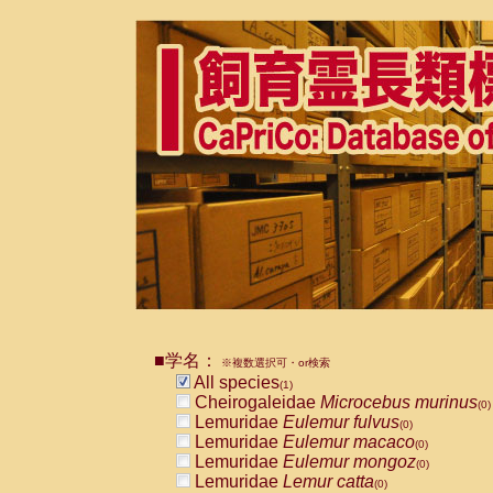
■学名：
※複数選択可・or検索
All species
(1)
Cheirogaleidae
Microcebus murinus
(0)
Lemuridae
Eulemur fulvus
(0)
Lemuridae
Eulemur macaco
(0)
Lemuridae
Eulemur mongoz
(0)
Lemuridae
Lemur catta
(0)