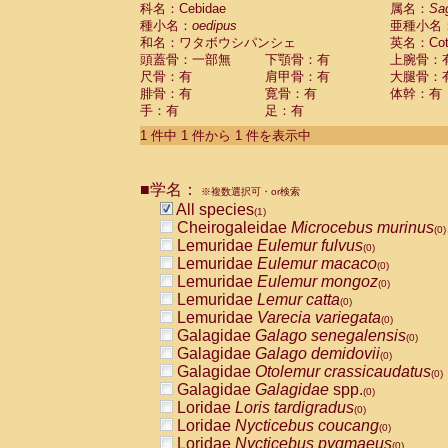
科名：Cebidae
Cebidae
Saguinus midas
属名：
Sa
(0)
種小名：
oedipus
亜種小名
Cebidae
Saguinus mystax
(0)
和名：ワタボウシパンシェ
英名：Cotto
Cebidae
Saguinus nigricollis
(0)
頭蓋骨：一部無
下顎骨：有
上腕骨：
Cebidae
Saguinus oedipus
(1)
尺骨：有
肩甲骨：有
大腿骨：
Cebidae
Saguinus weddelli
(0)
腓骨：有
寛骨：有
体幹：有
Cebidae
Saguinus
spp.
(0)
手：有
足：有
Cebidae
Aotus trivirgatus
(0)
Cebidae
Cebus albifrons
1 件中 1 件から 1 件を表示中
(0)
Cebidae
Cebus apella
(0)
Cebidae
Cebus capucinus
(0)
■学名：
Cebidae
Cebus nigrivittatus
※複数選択可・or検索
(0)
Cebidae
Cebus
spp.
All species
(0)
(1)
Cebidae
Saimiri boliviensis
Cheirogaleidae
Microcebus murinus
(0)
(0)
Cebidae
Saimiri sciureus
Lemuridae
Eulemur fulvus
(0)
(0)
Atelidae
Alouatta caraya
Lemuridae
Eulemur macaco
(0)
(0)
Atelidae
Alouatta fusca
Lemuridae
Eulemur mongoz
(0)
(0)
Atelidae
Alouatta seniculus
Lemuridae
Lemur catta
(0)
(0)
Atelidae
Alouatta
spp.
Lemuridae
Varecia variegata
(0)
(0)
Atelidae
Ateles belzebuth
Galagidae
Galago senegalensis
(0)
(0)
Atelidae
Ateles geoffroyi
Galagidae
Galago demidovii
(0)
(0)
Atelidae
Ateles paniscus
Galagidae
Otolemur crassicaudatus
(0)
(0)
Atelidae
Ateles
spp.
Galagidae
Galagidae
spp.
(0)
(0)
Atelidae
Lagothrix lagothricha
Loridae
Loris tardigradus
(0)
(0)
Atelidae
Lagothrix lagothricha cana
Loridae
Nycticebus coucang
(0)
(0)
Pitheciidae
Cacajao calvus rubicundu
Loridae
Nycticebus pygmaeus
(0)