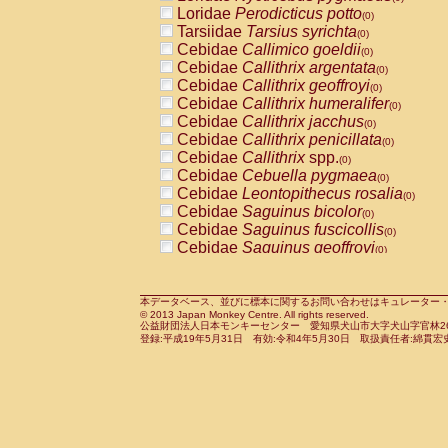
Pitheciidae
Callicebus cupreus
Loridae
Perodicticus potto
(0)
(0)
Pitheciidae
Callicebus donacophilus
Tarsiidae
Tarsius syrichta
(0
(0)
Pitheciidae
Callicebus moloch
Cebidae
Callimico goeldii
(0)
(0)
Pitheciidae
Callicebus torquatus
Cebidae
Callithrix argentata
(0)
(0)
Pitheciidae
Callicebus
spp.
Cebidae
Callithrix geoffroyi
(0)
(0)
Pitheciidae
Chiropotes satanas
Cebidae
Callithrix humeralifer
(0)
(0)
Pitheciidae
Pithecia monachus
Cebidae
Callithrix jacchus
(0)
(0)
Pitheciidae
Pithecia pithecia
Cebidae
Callithrix penicillata
(0)
(0)
Cercopithecidae
Cercocebus agilis
Cebidae
Callithrix
spp.
(0)
(0)
Cercopithecidae
Cercocebus galeritus
Cebidae
Cebuella pygmaea
(0)
Cercopithecidae
Cercocebus torquatu
Cebidae
Leontopithecus rosalia
(0)
Cercopithecidae
Cercocebus torquatus
Cebidae
Saguinus bicolor
(0)
Cercopithecidae
Cercocebus torquatu
Cebidae
Saguinus fuscicollis
(0)
Cercopithecidae
Cercocebus
hybrid
Cebidae
Saguinus geoffroyi
(0)
(0)
Cercopithecidae
Cercocebus
spp.
Cebidae
Saguinus imperator
(0)
(0)
Cercopithecidae
Lophocebus albigen
Cebidae
Saguinus labiatus
(0)
Cercopithecidae
Papio anubis
Cebidae
Saguinus leucopus
本データベース、並びに標本に関するお問い合わせはキュレーター・新宅勇太までお願い
(0)
(0)
© 2013 Japan Monkey Centre. All rights reserved.
Cercopithecidae
Papio cynocephalus
Cebidae
Saguinus midas
(
(0)
公益財団法人日本モンキーセンター 愛知県犬山市大字犬山字官林26番
Cercopithecidae
Papio hamadryas
Cebidae
Saguinus mystax
(0)
登録:平成19年5月31日 有効:令和4年5月30日 取扱責任者:綿貫宏
(0)
Cercopithecidae
Papio papio
Cebidae
Saguinus nigricollis
(0)
(0)
Cercopithecidae
Papio
spp.
Cebidae
Saguinus oedipus
(0)
(1)
Cercopithecidae
Mandrillus leucopha
Cebidae
Saguinus weddelli
(0)
Cercopithecidae
Mandrillus sphinx
Cebidae
Saguinus
spp.
(0)
(0)
Cercopithecidae
Theropithecus gelad
Cebidae
Aotus trivirgatus
(0)
Cercopithecidae
Macaca arctoides
Cebidae
Cebus albifrons
(0)
(0)