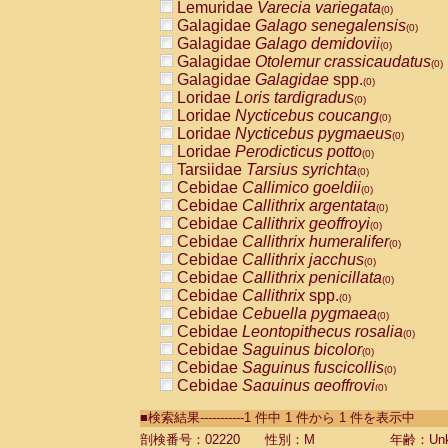
Lemuridae
Varecia variegata
(0)
Galagidae
Galago senegalensis
(0)
Galagidae
Galago demidovii
(0)
Galagidae
Otolemur crassicaudatus
(0)
Galagidae
Galagidae
spp.
(0)
Loridae
Loris tardigradus
(0)
Loridae
Nycticebus coucang
(0)
Loridae
Nycticebus pygmaeus
(0)
Loridae
Perodicticus potto
(0)
Tarsiidae
Tarsius syrichta
(0)
Cebidae
Callimico goeldii
(0)
Cebidae
Callithrix argentata
(0)
Cebidae
Callithrix geoffroyi
(0)
Cebidae
Callithrix humeralifer
(0)
Cebidae
Callithrix jacchus
(0)
Cebidae
Callithrix penicillata
(0)
Cebidae
Callithrix
spp.
(0)
Cebidae
Cebuella pygmaea
(0)
Cebidae
Leontopithecus rosalia
(0)
Cebidae
Saguinus bicolor
(0)
Cebidae
Saguinus fuscicollis
(0)
Cebidae
Saguinus geoffroyi
(0)
Cebidae
Saguinus imperator
(0)
■検索結果-----------1 件中 1 件から 1 件を表示中
Cebidae
Saguinus labiatus
(0)
Cebidae
Saguinus leucopus
剖検番号：02220
性別：M
年齢：Unk
(0)