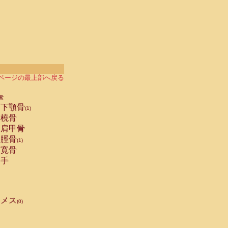
ページの最上部へ戻る
索
下顎骨
(1)
橈骨
肩甲骨
脛骨
(1)
寛骨
手
メス
(0)