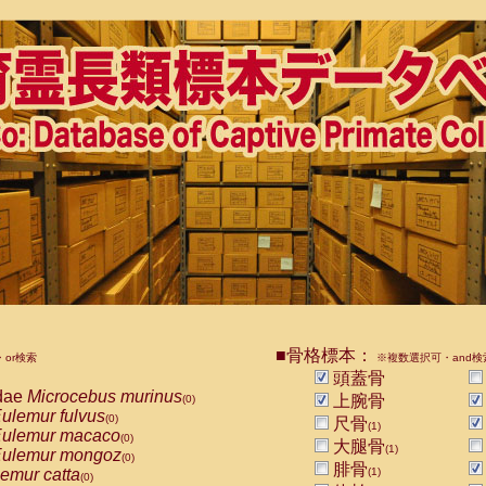
■骨格標本：
or検索
※複数選択可・and検
頭蓋骨
dae
Microcebus murinus
上腕骨
(0)
ulemur fulvus
(0)
尺骨
(1)
ulemur macaco
(0)
大腿骨
(1)
ulemur mongoz
(0)
腓骨
emur catta
(1)
(0)