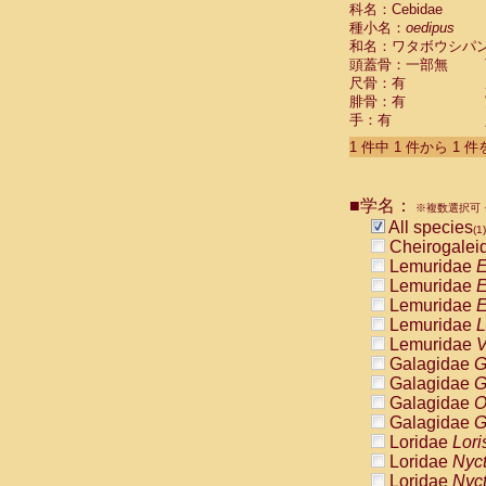
科名：Cebidae
Cebidae
Sa
種小名：
oedipus
Cebidae
Sa
和名：ワタボウシパ
Cebidae
Sag
頭蓋骨：一部無
Cebidae
Sa
尺骨：有
Cebidae
Sag
腓骨：有
Cebidae
Sa
手：有
Cebidae
Aot
Cebidae
Ceb
1 件中 1 件から 1 
Cebidae
Ceb
Cebidae
Ce
■学名：
Cebidae
Ceb
※複数選択可・
Cebidae
Ce
All species
(1)
Cebidae
Sai
Cheirogalei
Cebidae
Sai
Lemuridae
E
Atelidae
Alo
Lemuridae
E
Atelidae
Alo
Lemuridae
E
Atelidae
Alo
Lemuridae
L
Atelidae
Alo
Lemuridae
V
Atelidae
Ate
Galagidae
G
Atelidae
Ate
Galagidae
G
Atelidae
Ate
Galagidae
O
Atelidae
Ate
Galagidae
G
Atelidae
Lag
Loridae
Lori
Atelidae
Lag
Loridae
Nyc
Pitheciidae
Loridae
Nyc