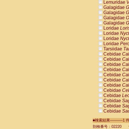
Lemuridae
V
Galagidae
G
Galagidae
G
Galagidae
O
Galagidae
G
Loridae
Lori
Loridae
Nyc
Loridae
Nyc
Loridae
Pero
Tarsiidae
Ta
Cebidae
Cal
Cebidae
Cal
Cebidae
Cal
Cebidae
Cal
Cebidae
Cal
Cebidae
Cal
Cebidae
Cal
Cebidae
Ce
Cebidae
Leo
Cebidae
Sag
Cebidae
Sag
Cebidae
Sag
Cebidae
Sag
■検索結果----------
Cebidae
Sag
Cebidae
Sa
剖検番号：02220