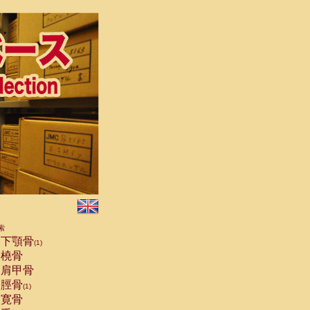
索
下顎骨
(1)
橈骨
肩甲骨
脛骨
(1)
寛骨