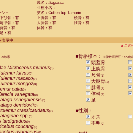
guinus midas
属名：
Saguinus
(0)
亜種小名：
guinus mystax
(0)
ンシェ
英名：Cotton-top Tamarin
uinus nigricollis
(0)
下顎骨：有
上腕骨：有
橈骨：有
guinus oedipus
(1)
肩甲骨：有
大腿骨：有
脛骨：有
uinus weddelli
(0)
寛骨：有
体幹：有
guinus
spp.
(0)
足：有
us trivirgatus
(0)
us albifrons
件を表示中
(0)
us apella
▲この
(0)
bus capucinus
(0)
us nigrivittatus
■骨格標本：
or検索
(0)
※複数選択可・and検
bus
spp.
頭蓋骨
(0)
miri boliviensis
dae
Microcebus murinus
(0)
上腕骨
(0)
miri sciureus
ulemur fulvus
(0)
(0)
尺骨
(1)
uatta caraya
ulemur macaco
(0)
(0)
大腿骨
(1)
uatta fusca
ulemur mongoz
(0)
(0)
腓骨
uatta seniculus
emur catta
(1)
(0)
(0)
uatta
spp.
体幹
arecia variegata
(0)
(1)
(0)
les belzebuth
alago senegalensis
足
(0)
(0)
les geoffroyi
alago demidovii
(0)
(0)
les paniscus
tolemur crassicaudatus
■性別：
(0)
(0)
les
spp.
alagidae
spp.
(0)
オス
(0)
othrix lagothricha
s tardigradus
(0)
(0)
不明
(0)
othrix lagothricha cana
ticebus coucang
(0)
(0)
Cacajao calvus rubicundus
ticebus pygmaeus
(0)
(0)