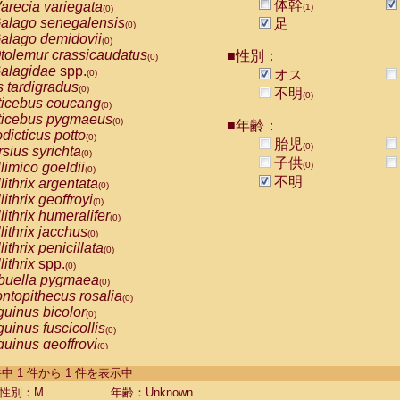
体幹
arecia variegata
(1)
(0)
alago senegalensis
足
(0)
alago demidovii
(0)
tolemur crassicaudatus
■性別：
(0)
alagidae
spp.
オス
(0)
s tardigradus
(0)
不明
(0)
ticebus coucang
(0)
ticebus pygmaeus
(0)
■年齢：
dicticus potto
(0)
胎児
(0)
rsius syrichta
(0)
子供
limico goeldii
(0)
(0)
不明
lithrix argentata
(0)
lithrix geoffroyi
(0)
lithrix humeralifer
(0)
lithrix jacchus
(0)
lithrix penicillata
(0)
lithrix
spp.
(0)
buella pygmaea
(0)
ntopithecus rosalia
(0)
uinus bicolor
(0)
uinus fuscicollis
(0)
uinus geoffroyi
(0)
uinus imperator
(0)
-1 件中 1 件から 1 件を表示中
uinus labiatus
(0)
guinus leucopus
性別：M
年齢：Unknown
(0)