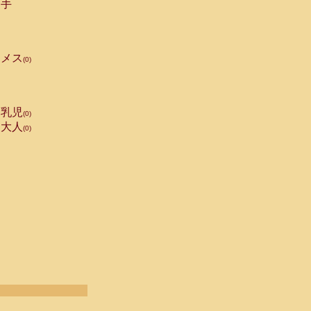
手
メス
(0)
乳児
(0)
大人
(0)