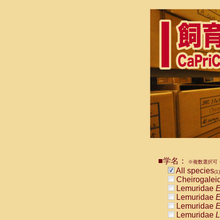
■学名：
※複数選択可・
All species
(1)
Cheirogalei
Lemuridae
E
Lemuridae
E
Lemuridae
E
Lemuridae
L