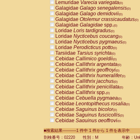
Lemuridae
Varecia variegata
(0)
Galagidae
Galago senegalensis
(0)
Galagidae
Galago demidovii
(0)
Galagidae
Otolemur crassicaudatus
(0)
Galagidae
Galagidae
spp.
(0)
Loridae
Loris tardigradus
(0)
Loridae
Nycticebus coucang
(0)
Loridae
Nycticebus pygmaeus
(0)
Loridae
Perodicticus potto
(0)
Tarsiidae
Tarsius syrichta
(0)
Cebidae
Callimico goeldii
(0)
Cebidae
Callithrix argentata
(0)
Cebidae
Callithrix geoffroyi
(0)
Cebidae
Callithrix humeralifer
(0)
Cebidae
Callithrix jacchus
(0)
Cebidae
Callithrix penicillata
(0)
Cebidae
Callithrix
spp.
(0)
Cebidae
Cebuella pygmaea
(0)
Cebidae
Leontopithecus rosalia
(0)
Cebidae
Saguinus bicolor
(0)
Cebidae
Saguinus fuscicollis
(0)
Cebidae
Saguinus geoffroyi
(0)
Cebidae
Saguinus imperator
(0)
■検索結果-----------1 件中 1 件から 1 件を表示中
Cebidae
Saguinus labiatus
(0)
Cebidae
Saguinus leucopus
剖検番号：02220
性別：M
年齢：Unk
(0)