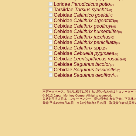
Pitheciidae
Callicebus cupreus
Loridae
Perodicticus potto
(0)
(0)
Pitheciidae
Callicebus donacophilus
Tarsiidae
Tarsius syrichta
(0
(0)
Pitheciidae
Callicebus moloch
Cebidae
Callimico goeldii
(0)
(0)
Pitheciidae
Callicebus torquatus
Cebidae
Callithrix argentata
(0)
(0)
Pitheciidae
Callicebus
spp.
Cebidae
Callithrix geoffroyi
(0)
(0)
Pitheciidae
Chiropotes satanas
Cebidae
Callithrix humeralifer
(0)
(0)
Pitheciidae
Pithecia monachus
Cebidae
Callithrix jacchus
(0)
(0)
Pitheciidae
Pithecia pithecia
Cebidae
Callithrix penicillata
(0)
(0)
Cercopithecidae
Cercocebus agilis
Cebidae
Callithrix
spp.
(0)
(0)
Cercopithecidae
Cercocebus galeritus
Cebidae
Cebuella pygmaea
(0)
Cercopithecidae
Cercocebus torquatu
Cebidae
Leontopithecus rosalia
(0)
Cercopithecidae
Cercocebus torquatus
Cebidae
Saguinus bicolor
(0)
Cercopithecidae
Cercocebus torquatu
Cebidae
Saguinus fuscicollis
(0)
Cercopithecidae
Cercocebus
hybrid
Cebidae
Saguinus geoffroyi
(0)
(0)
Cercopithecidae
Cercocebus
spp.
Cebidae
Saguinus imperator
(0)
(0)
Cercopithecidae
Lophocebus albigen
Cebidae
Saguinus labiatus
(0)
Cercopithecidae
Papio anubis
Cebidae
Saguinus leucopus
本データベース、並びに標本に関するお問い合わせはキュレーター・新宅勇太までお願い
(0)
(0)
© 2013 Japan Monkey Centre. All rights reserved.
Cercopithecidae
Papio cynocephalus
Cebidae
Saguinus midas
(
(0)
公益財団法人日本モンキーセンター 愛知県犬山市大字犬山字官林26番
Cercopithecidae
Papio hamadryas
Cebidae
Saguinus mystax
(0)
登録:平成19年5月31日 有効:令和4年5月30日 取扱責任者:綿貫宏
(0)
Cercopithecidae
Papio papio
Cebidae
Saguinus nigricollis
(0)
(0)
Cercopithecidae
Papio
spp.
Cebidae
Saguinus oedipus
(0)
(1)
Cercopithecidae
Mandrillus leucopha
Cebidae
Saguinus weddelli
(0)
Cercopithecidae
Mandrillus sphinx
Cebidae
Saguinus
spp.
(0)
(0)
Cercopithecidae
Theropithecus gelad
Cebidae
Aotus trivirgatus
(0)
Cercopithecidae
Macaca arctoides
Cebidae
Cebus albifrons
(0)
(0)