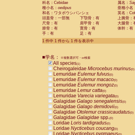
科名：Cebidae
Cebidae
Saguinus midas
属名：
Sa
(0)
種小名：
oedipus
亜種小名
Cebidae
Saguinus mystax
(0)
和名：ワタボウシパンシェ
英名：Cotto
Cebidae
Saguinus nigricollis
(0)
頭蓋骨：一部無
下顎骨：有
上腕骨：
Cebidae
Saguinus oedipus
(1)
尺骨：有
肩甲骨：有
大腿骨：
Cebidae
Saguinus weddelli
(0)
腓骨：有
寛骨：有
体幹：有
Cebidae
Saguinus
spp.
(0)
手：有
足：有
Cebidae
Aotus trivirgatus
(0)
Cebidae
Cebus albifrons
1 件中 1 件から 1 件を表示中
(0)
Cebidae
Cebus apella
(0)
Cebidae
Cebus capucinus
(0)
■学名：
Cebidae
Cebus nigrivittatus
※複数選択可・or検索
(0)
Cebidae
Cebus
spp.
All species
(0)
(1)
Cebidae
Saimiri boliviensis
Cheirogaleidae
Microcebus murinus
(0)
(0)
Cebidae
Saimiri sciureus
Lemuridae
Eulemur fulvus
(0)
(0)
Atelidae
Alouatta caraya
Lemuridae
Eulemur macaco
(0)
(0)
Atelidae
Alouatta fusca
Lemuridae
Eulemur mongoz
(0)
(0)
Atelidae
Alouatta seniculus
Lemuridae
Lemur catta
(0)
(0)
Atelidae
Alouatta
spp.
Lemuridae
Varecia variegata
(0)
(0)
Atelidae
Ateles belzebuth
Galagidae
Galago senegalensis
(0)
(0)
Atelidae
Ateles geoffroyi
Galagidae
Galago demidovii
(0)
(0)
Atelidae
Ateles paniscus
Galagidae
Otolemur crassicaudatus
(0)
(0)
Atelidae
Ateles
spp.
Galagidae
Galagidae
spp.
(0)
(0)
Atelidae
Lagothrix lagothricha
Loridae
Loris tardigradus
(0)
(0)
Atelidae
Lagothrix lagothricha cana
Loridae
Nycticebus coucang
(0)
(0)
Pitheciidae
Cacajao calvus rubicundu
Loridae
Nycticebus pygmaeus
(0)