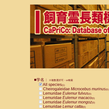
■学名：
※複数選択可・or検索
All species
(1)
Cheirogaleidae
Microcebus murinus
(0)
Lemuridae
Eulemur fulvus
(0)
Lemuridae
Eulemur macaco
(0)
Lemuridae
Eulemur mongoz
(0)
Lemuridae
Lemur catta
(0)