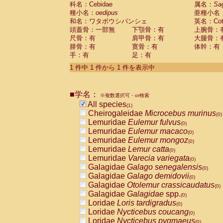
科名：Cebidae
Cebidae
Saguinus midas
属名：
Sa
(0)
種小名：
oedipus
亜種小名
Cebidae
Saguinus mystax
(0)
和名：ワタボウシパンシェ
英名：Cotto
Cebidae
Saguinus nigricollis
(0)
頭蓋骨：一部無
下顎骨：有
上腕骨：
Cebidae
Saguinus oedipus
(1)
尺骨：有
肩甲骨：有
大腿骨：
Cebidae
Saguinus weddelli
(0)
腓骨：有
寛骨：有
体幹：有
Cebidae
Saguinus
spp.
(0)
手：有
足：有
Cebidae
Aotus trivirgatus
(0)
Cebidae
Cebus albifrons
1 件中 1 件から 1 件を表示中
(0)
Cebidae
Cebus apella
(0)
Cebidae
Cebus capucinus
(0)
■学名：
Cebidae
Cebus nigrivittatus
※複数選択可・or検索
(0)
Cebidae
Cebus
spp.
All species
(0)
(1)
Cebidae
Saimiri boliviensis
Cheirogaleidae
Microcebus murinus
(0)
(0)
Cebidae
Saimiri sciureus
Lemuridae
Eulemur fulvus
(0)
(0)
Atelidae
Alouatta caraya
Lemuridae
Eulemur macaco
(0)
(0)
Atelidae
Alouatta fusca
Lemuridae
Eulemur mongoz
(0)
(0)
Atelidae
Alouatta seniculus
Lemuridae
Lemur catta
(0)
(0)
Atelidae
Alouatta
spp.
Lemuridae
Varecia variegata
(0)
(0)
Atelidae
Ateles belzebuth
Galagidae
Galago senegalensis
(0)
(0)
Atelidae
Ateles geoffroyi
Galagidae
Galago demidovii
(0)
(0)
Atelidae
Ateles paniscus
Galagidae
Otolemur crassicaudatus
(0)
(0)
Atelidae
Ateles
spp.
Galagidae
Galagidae
spp.
(0)
(0)
Atelidae
Lagothrix lagothricha
Loridae
Loris tardigradus
(0)
(0)
Atelidae
Lagothrix lagothricha cana
Loridae
Nycticebus coucang
(0)
(0)
Pitheciidae
Cacajao calvus rubicundu
Loridae
Nycticebus pygmaeus
(0)