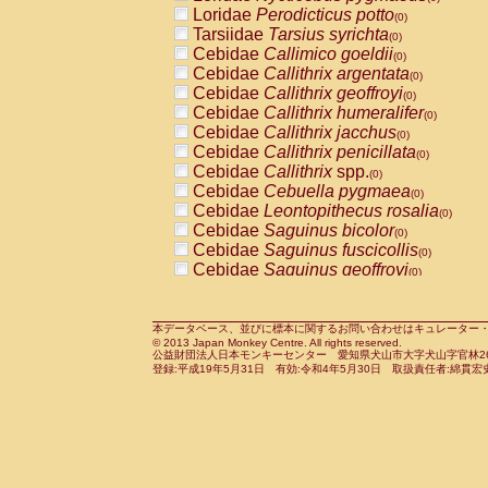
Pitheciidae
Callicebus cupreus
Loridae
Perodicticus potto
(0)
(0)
Pitheciidae
Callicebus donacophilus
Tarsiidae
Tarsius syrichta
(0
(0)
Pitheciidae
Callicebus moloch
Cebidae
Callimico goeldii
(0)
(0)
Pitheciidae
Callicebus torquatus
Cebidae
Callithrix argentata
(0)
(0)
Pitheciidae
Callicebus
spp.
Cebidae
Callithrix geoffroyi
(0)
(0)
Pitheciidae
Chiropotes satanas
Cebidae
Callithrix humeralifer
(0)
(0)
Pitheciidae
Pithecia monachus
Cebidae
Callithrix jacchus
(0)
(0)
Pitheciidae
Pithecia pithecia
Cebidae
Callithrix penicillata
(0)
(0)
Cercopithecidae
Cercocebus agilis
Cebidae
Callithrix
spp.
(0)
(0)
Cercopithecidae
Cercocebus galeritus
Cebidae
Cebuella pygmaea
(0)
Cercopithecidae
Cercocebus torquatu
Cebidae
Leontopithecus rosalia
(0)
Cercopithecidae
Cercocebus torquatus
Cebidae
Saguinus bicolor
(0)
Cercopithecidae
Cercocebus torquatu
Cebidae
Saguinus fuscicollis
(0)
Cercopithecidae
Cercocebus
hybrid
Cebidae
Saguinus geoffroyi
(0)
(0)
Cercopithecidae
Cercocebus
spp.
Cebidae
Saguinus imperator
(0)
(0)
Cercopithecidae
Lophocebus albigen
Cebidae
Saguinus labiatus
(0)
Cercopithecidae
Papio anubis
Cebidae
Saguinus leucopus
本データベース、並びに標本に関するお問い合わせはキュレーター・新宅勇太までお願い
(0)
(0)
© 2013 Japan Monkey Centre. All rights reserved.
Cercopithecidae
Papio cynocephalus
Cebidae
Saguinus midas
(
(0)
公益財団法人日本モンキーセンター 愛知県犬山市大字犬山字官林26番
Cercopithecidae
Papio hamadryas
Cebidae
Saguinus mystax
(0)
登録:平成19年5月31日 有効:令和4年5月30日 取扱責任者:綿貫宏
(0)
Cercopithecidae
Papio papio
Cebidae
Saguinus nigricollis
(0)
(0)
Cercopithecidae
Papio
spp.
Cebidae
Saguinus oedipus
(0)
(1)
Cercopithecidae
Mandrillus leucopha
Cebidae
Saguinus weddelli
(0)
Cercopithecidae
Mandrillus sphinx
Cebidae
Saguinus
spp.
(0)
(0)
Cercopithecidae
Theropithecus gelad
Cebidae
Aotus trivirgatus
(0)
Cercopithecidae
Macaca arctoides
Cebidae
Cebus albifrons
(0)
(0)