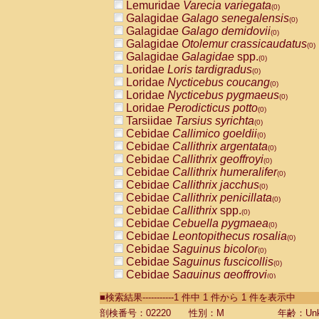
Lemuridae
Varecia variegata
(0)
Galagidae
Galago senegalensis
(0)
Galagidae
Galago demidovii
(0)
Galagidae
Otolemur crassicaudatus
(0)
Galagidae
Galagidae
spp.
(0)
Loridae
Loris tardigradus
(0)
Loridae
Nycticebus coucang
(0)
Loridae
Nycticebus pygmaeus
(0)
Loridae
Perodicticus potto
(0)
Tarsiidae
Tarsius syrichta
(0)
Cebidae
Callimico goeldii
(0)
Cebidae
Callithrix argentata
(0)
Cebidae
Callithrix geoffroyi
(0)
Cebidae
Callithrix humeralifer
(0)
Cebidae
Callithrix jacchus
(0)
Cebidae
Callithrix penicillata
(0)
Cebidae
Callithrix
spp.
(0)
Cebidae
Cebuella pygmaea
(0)
Cebidae
Leontopithecus rosalia
(0)
Cebidae
Saguinus bicolor
(0)
Cebidae
Saguinus fuscicollis
(0)
Cebidae
Saguinus geoffroyi
(0)
Cebidae
Saguinus imperator
(0)
■検索結果-----------1 件中 1 件から 1 件を表示中
Cebidae
Saguinus labiatus
(0)
Cebidae
Saguinus leucopus
剖検番号：02220
性別：M
年齢：Unk
(0)