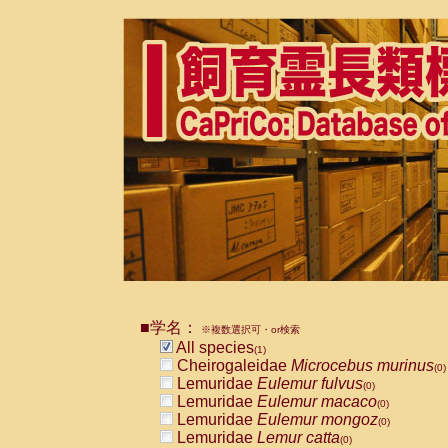
■学名：
※複数選択可・or検索
All species
(1)
Cheirogaleidae
Microcebus murinus
(0)
Lemuridae
Eulemur fulvus
(0)
Lemuridae
Eulemur macaco
(0)
Lemuridae
Eulemur mongoz
(0)
Lemuridae
Lemur catta
(0)