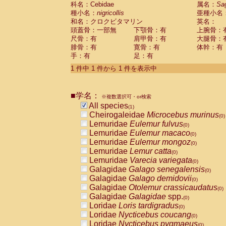
科名：Cebidae
Cebidae
Saguinus midas
属名：
Sa
(0)
種小名：
nigricollis
亜種小名
Cebidae
Saguinus mystax
(0)
和名：クロクビタマリン
英名：
Cebidae
Saguinus nigricollis
(1)
頭蓋骨：一部無
下顎骨：有
上腕骨：
Cebidae
Saguinus oedipus
(0)
尺骨：有
肩甲骨：有
大腿骨：
Cebidae
Saguinus weddelli
(0)
腓骨：有
寛骨：有
体幹：有
Cebidae
Saguinus
spp.
(0)
手：有
足：有
Cebidae
Aotus trivirgatus
(0)
Cebidae
Cebus albifrons
1 件中 1 件から 1 件を表示中
(0)
Cebidae
Cebus apella
(0)
Cebidae
Cebus capucinus
(0)
■学名：
Cebidae
Cebus nigrivittatus
※複数選択可・or検索
(0)
Cebidae
Cebus
spp.
All species
(0)
(1)
Cebidae
Saimiri boliviensis
Cheirogaleidae
Microcebus murinus
(0)
(0)
Cebidae
Saimiri sciureus
Lemuridae
Eulemur fulvus
(0)
(0)
Atelidae
Alouatta caraya
Lemuridae
Eulemur macaco
(0)
(0)
Atelidae
Alouatta fusca
Lemuridae
Eulemur mongoz
(0)
(0)
Atelidae
Alouatta seniculus
Lemuridae
Lemur catta
(0)
(0)
Atelidae
Alouatta
spp.
Lemuridae
Varecia variegata
(0)
(0)
Atelidae
Ateles belzebuth
Galagidae
Galago senegalensis
(0)
(0)
Atelidae
Ateles geoffroyi
Galagidae
Galago demidovii
(0)
(0)
Atelidae
Ateles paniscus
Galagidae
Otolemur crassicaudatus
(0)
(0)
Atelidae
Ateles
spp.
Galagidae
Galagidae
spp.
(0)
(0)
Atelidae
Lagothrix lagothricha
Loridae
Loris tardigradus
(0)
(0)
Atelidae
Lagothrix lagothricha cana
Loridae
Nycticebus coucang
(0)
(0)
Pitheciidae
Cacajao calvus rubicundu
Loridae
Nycticebus pygmaeus
(0)