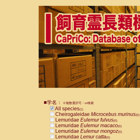
■学名：
※複数選択可・or検索
All species
(1)
Cheirogaleidae
Microcebus murinus
(0)
Lemuridae
Eulemur fulvus
(0)
Lemuridae
Eulemur macaco
(0)
Lemuridae
Eulemur mongoz
(0)
Lemuridae
Lemur catta
(0)