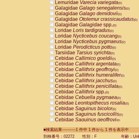
Lemuridae
Varecia variegata
(0)
Galagidae
Galago senegalensis
(0)
Galagidae
Galago demidovii
(0)
Galagidae
Otolemur crassicaudatus
(0)
Galagidae
Galagidae
spp.
(0)
Loridae
Loris tardigradus
(0)
Loridae
Nycticebus coucang
(0)
Loridae
Nycticebus pygmaeus
(0)
Loridae
Perodicticus potto
(0)
Tarsiidae
Tarsius syrichta
(0)
Cebidae
Callimico goeldii
(0)
Cebidae
Callithrix argentata
(0)
Cebidae
Callithrix geoffroyi
(0)
Cebidae
Callithrix humeralifer
(0)
Cebidae
Callithrix jacchus
(0)
Cebidae
Callithrix penicillata
(0)
Cebidae
Callithrix
spp.
(0)
Cebidae
Cebuella pygmaea
(0)
Cebidae
Leontopithecus rosalia
(0)
Cebidae
Saguinus bicolor
(0)
Cebidae
Saguinus fuscicollis
(0)
Cebidae
Saguinus geoffroyi
(0)
Cebidae
Saguinus imperator
(0)
■検索結果-----------1 件中 1 件から 1 件を表示中
Cebidae
Saguinus labiatus
(0)
Cebidae
Saguinus leucopus
剖検番号：02272
性別：F
年齢：Unk
(0)