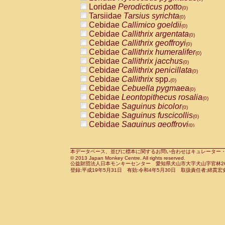
Pitheciidae
Callicebus cupreus
Loridae
Perodicticus potto
(0)
(0)
Pitheciidae
Callicebus donacophilus
Tarsiidae
Tarsius syrichta
(0
(0)
Pitheciidae
Callicebus moloch
Cebidae
Callimico goeldii
(0)
(0)
Pitheciidae
Callicebus torquatus
Cebidae
Callithrix argentata
(0)
(0)
Pitheciidae
Callicebus
spp.
Cebidae
Callithrix geoffroyi
(0)
(0)
Pitheciidae
Chiropotes satanas
Cebidae
Callithrix humeralifer
(0)
(0)
Pitheciidae
Pithecia monachus
Cebidae
Callithrix jacchus
(0)
(0)
Pitheciidae
Pithecia pithecia
Cebidae
Callithrix penicillata
(0)
(0)
Cercopithecidae
Cercocebus agilis
Cebidae
Callithrix
spp.
(0)
(0)
Cercopithecidae
Cercocebus galeritus
Cebidae
Cebuella pygmaea
(0)
Cercopithecidae
Cercocebus torquatu
Cebidae
Leontopithecus rosalia
(0)
Cercopithecidae
Cercocebus torquatus
Cebidae
Saguinus bicolor
(0)
Cercopithecidae
Cercocebus torquatu
Cebidae
Saguinus fuscicollis
(0)
Cercopithecidae
Cercocebus
hybrid
Cebidae
Saguinus geoffroyi
(0)
(0)
Cercopithecidae
Cercocebus
spp.
Cebidae
Saguinus imperator
(0)
(0)
Cercopithecidae
Lophocebus albigen
Cebidae
Saguinus labiatus
(0)
Cercopithecidae
Papio anubis
Cebidae
Saguinus leucopus
本データベース、並びに標本に関するお問い合わせはキュレーター・新宅勇太までお願い
(0)
(0)
© 2013 Japan Monkey Centre. All rights reserved.
Cercopithecidae
Papio cynocephalus
Cebidae
Saguinus midas
(
(0)
公益財団法人日本モンキーセンター 愛知県犬山市大字犬山字官林26番
Cercopithecidae
Papio hamadryas
Cebidae
Saguinus mystax
(0)
登録:平成19年5月31日 有効:令和4年5月30日 取扱責任者:綿貫宏
(0)
Cercopithecidae
Papio papio
Cebidae
Saguinus nigricollis
(0)
(1)
Cercopithecidae
Papio
spp.
Cebidae
Saguinus oedipus
(0)
(0)
Cercopithecidae
Mandrillus leucopha
Cebidae
Saguinus weddelli
(0)
Cercopithecidae
Mandrillus sphinx
Cebidae
Saguinus
spp.
(0)
(0)
Cercopithecidae
Theropithecus gelad
Cebidae
Aotus trivirgatus
(0)
Cercopithecidae
Macaca arctoides
Cebidae
Cebus albifrons
(0)
(0)