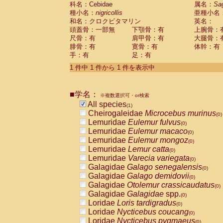
科名：Cebidae
Cebidae
Saguinus midas
属名：
Sa
(0)
種小名：
nigricollis
亜種小名
Cebidae
Saguinus mystax
(0)
和名：クロクビタマリン
英名：
Cebidae
Saguinus nigricollis
(1)
頭蓋骨：一部無
下顎骨：有
上腕骨：
Cebidae
Saguinus oedipus
(0)
尺骨：有
肩甲骨：有
大腿骨：
Cebidae
Saguinus weddelli
(0)
腓骨：有
寛骨：有
体幹：有
Cebidae
Saguinus
spp.
(0)
手：有
足：有
Cebidae
Aotus trivirgatus
(0)
Cebidae
Cebus albifrons
1 件中 1 件から 1 件を表示中
(0)
Cebidae
Cebus apella
(0)
Cebidae
Cebus capucinus
(0)
■学名：
Cebidae
Cebus nigrivittatus
※複数選択可・or検索
(0)
Cebidae
Cebus
spp.
All species
(0)
(1)
Cebidae
Saimiri boliviensis
Cheirogaleidae
Microcebus murinus
(0)
(0)
Cebidae
Saimiri sciureus
Lemuridae
Eulemur fulvus
(0)
(0)
Atelidae
Alouatta caraya
Lemuridae
Eulemur macaco
(0)
(0)
Atelidae
Alouatta fusca
Lemuridae
Eulemur mongoz
(0)
(0)
Atelidae
Alouatta seniculus
Lemuridae
Lemur catta
(0)
(0)
Atelidae
Alouatta
spp.
Lemuridae
Varecia variegata
(0)
(0)
Atelidae
Ateles belzebuth
Galagidae
Galago senegalensis
(0)
(0)
Atelidae
Ateles geoffroyi
Galagidae
Galago demidovii
(0)
(0)
Atelidae
Ateles paniscus
Galagidae
Otolemur crassicaudatus
(0)
(0)
Atelidae
Ateles
spp.
Galagidae
Galagidae
spp.
(0)
(0)
Atelidae
Lagothrix lagothricha
Loridae
Loris tardigradus
(0)
(0)
Atelidae
Lagothrix lagothricha cana
Loridae
Nycticebus coucang
(0)
(0)
Pitheciidae
Cacajao calvus rubicundu
Loridae
Nycticebus pygmaeus
(0)