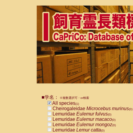
■学名：
※複数選択可・or検索
All species
(1)
Cheirogaleidae
Microcebus murinus
(0)
Lemuridae
Eulemur fulvus
(0)
Lemuridae
Eulemur macaco
(0)
Lemuridae
Eulemur mongoz
(0)
Lemuridae
Lemur catta
(0)