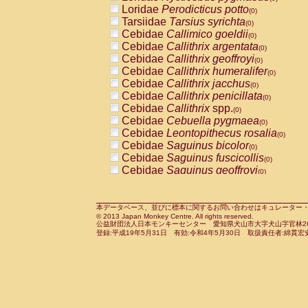
Pitheciidae
Callicebus cupreus
Loridae
Perodicticus potto
(0)
(0)
Pitheciidae
Callicebus donacophilus
Tarsiidae
Tarsius syrichta
(0
(0)
Pitheciidae
Callicebus moloch
Cebidae
Callimico goeldii
(0)
(0)
Pitheciidae
Callicebus torquatus
Cebidae
Callithrix argentata
(0)
(0)
Pitheciidae
Callicebus
spp.
Cebidae
Callithrix geoffroyi
(0)
(0)
Pitheciidae
Chiropotes satanas
Cebidae
Callithrix humeralifer
(0)
(0)
Pitheciidae
Pithecia monachus
Cebidae
Callithrix jacchus
(0)
(0)
Pitheciidae
Pithecia pithecia
Cebidae
Callithrix penicillata
(0)
(0)
Cercopithecidae
Cercocebus agilis
Cebidae
Callithrix
spp.
(0)
(0)
Cercopithecidae
Cercocebus galeritus
Cebidae
Cebuella pygmaea
(0)
Cercopithecidae
Cercocebus torquatu
Cebidae
Leontopithecus rosalia
(0)
Cercopithecidae
Cercocebus torquatus
Cebidae
Saguinus bicolor
(0)
Cercopithecidae
Cercocebus torquatu
Cebidae
Saguinus fuscicollis
(0)
Cercopithecidae
Cercocebus
hybrid
Cebidae
Saguinus geoffroyi
(0)
(0)
Cercopithecidae
Cercocebus
spp.
Cebidae
Saguinus imperator
(0)
(0)
Cercopithecidae
Lophocebus albigen
Cebidae
Saguinus labiatus
(0)
Cercopithecidae
Papio anubis
Cebidae
Saguinus leucopus
本データベース、並びに標本に関するお問い合わせはキュレーター・新宅勇太までお願い
(0)
(0)
© 2013 Japan Monkey Centre. All rights reserved.
Cercopithecidae
Papio cynocephalus
Cebidae
Saguinus midas
(
(0)
公益財団法人日本モンキーセンター 愛知県犬山市大字犬山字官林26番
Cercopithecidae
Papio hamadryas
Cebidae
Saguinus mystax
(0)
登録:平成19年5月31日 有効:令和4年5月30日 取扱責任者:綿貫宏
(0)
Cercopithecidae
Papio papio
Cebidae
Saguinus nigricollis
(0)
(1)
Cercopithecidae
Papio
spp.
Cebidae
Saguinus oedipus
(0)
(0)
Cercopithecidae
Mandrillus leucopha
Cebidae
Saguinus weddelli
(0)
Cercopithecidae
Mandrillus sphinx
Cebidae
Saguinus
spp.
(0)
(0)
Cercopithecidae
Theropithecus gelad
Cebidae
Aotus trivirgatus
(0)
Cercopithecidae
Macaca arctoides
Cebidae
Cebus albifrons
(0)
(0)