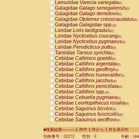
Lemuridae
Varecia variegata
(0)
Galagidae
Galago senegalensis
(0)
Galagidae
Galago demidovii
(0)
Galagidae
Otolemur crassicaudatus
(0)
Galagidae
Galagidae
spp.
(0)
Loridae
Loris tardigradus
(0)
Loridae
Nycticebus coucang
(0)
Loridae
Nycticebus pygmaeus
(0)
Loridae
Perodicticus potto
(0)
Tarsiidae
Tarsius syrichta
(0)
Cebidae
Callimico goeldii
(0)
Cebidae
Callithrix argentata
(0)
Cebidae
Callithrix geoffroyi
(0)
Cebidae
Callithrix humeralifer
(0)
Cebidae
Callithrix jacchus
(0)
Cebidae
Callithrix penicillata
(0)
Cebidae
Callithrix
spp.
(0)
Cebidae
Cebuella pygmaea
(0)
Cebidae
Leontopithecus rosalia
(0)
Cebidae
Saguinus bicolor
(0)
Cebidae
Saguinus fuscicollis
(0)
Cebidae
Saguinus geoffroyi
(0)
Cebidae
Saguinus imperator
(0)
■検索結果-----------1 件中 1 件から 1 件を表示中
Cebidae
Saguinus labiatus
(0)
Cebidae
Saguinus leucopus
剖検番号：02272
性別：F
年齢：Unk
(0)