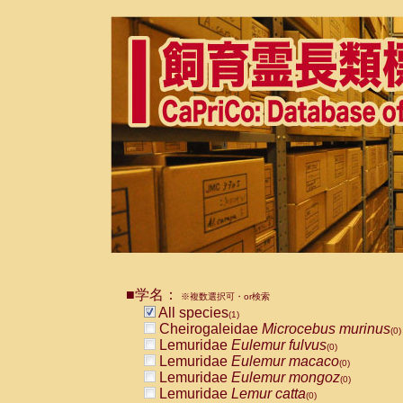
■学名：
※複数選択可・or検索
All species
(1)
Cheirogaleidae
Microcebus murinus
(0)
Lemuridae
Eulemur fulvus
(0)
Lemuridae
Eulemur macaco
(0)
Lemuridae
Eulemur mongoz
(0)
Lemuridae
Lemur catta
(0)