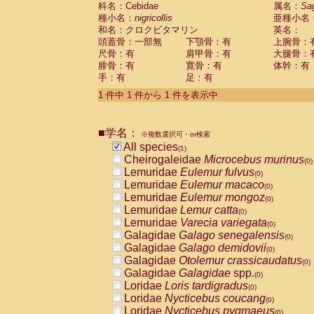
科名：Cebidae
Cebidae
Saguinus midas
属名：
Sa
(0)
種小名：
nigricollis
亜種小名
Cebidae
Saguinus mystax
(0)
和名：クロクビタマリン
英名：
Cebidae
Saguinus nigricollis
(1)
頭蓋骨：一部無
下顎骨：有
上腕骨：
Cebidae
Saguinus oedipus
(0)
尺骨：有
肩甲骨：有
大腿骨：
Cebidae
Saguinus weddelli
(0)
腓骨：有
寛骨：有
体幹：有
Cebidae
Saguinus
spp.
(0)
手：有
足：有
Cebidae
Aotus trivirgatus
(0)
Cebidae
Cebus albifrons
1 件中 1 件から 1 件を表示中
(0)
Cebidae
Cebus apella
(0)
Cebidae
Cebus capucinus
(0)
■学名：
Cebidae
Cebus nigrivittatus
※複数選択可・or検索
(0)
Cebidae
Cebus
spp.
All species
(0)
(1)
Cebidae
Saimiri boliviensis
Cheirogaleidae
Microcebus murinus
(0)
(0)
Cebidae
Saimiri sciureus
Lemuridae
Eulemur fulvus
(0)
(0)
Atelidae
Alouatta caraya
Lemuridae
Eulemur macaco
(0)
(0)
Atelidae
Alouatta fusca
Lemuridae
Eulemur mongoz
(0)
(0)
Atelidae
Alouatta seniculus
Lemuridae
Lemur catta
(0)
(0)
Atelidae
Alouatta
spp.
Lemuridae
Varecia variegata
(0)
(0)
Atelidae
Ateles belzebuth
Galagidae
Galago senegalensis
(0)
(0)
Atelidae
Ateles geoffroyi
Galagidae
Galago demidovii
(0)
(0)
Atelidae
Ateles paniscus
Galagidae
Otolemur crassicaudatus
(0)
(0)
Atelidae
Ateles
spp.
Galagidae
Galagidae
spp.
(0)
(0)
Atelidae
Lagothrix lagothricha
Loridae
Loris tardigradus
(0)
(0)
Atelidae
Lagothrix lagothricha cana
Loridae
Nycticebus coucang
(0)
(0)
Pitheciidae
Cacajao calvus rubicundu
Loridae
Nycticebus pygmaeus
(0)