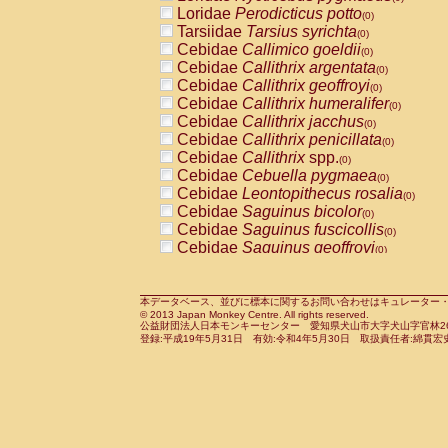
Pitheciidae
Callicebus cupreus
Loridae
Perodicticus potto
(0)
(0)
Pitheciidae
Callicebus donacophilus
Tarsiidae
Tarsius syrichta
(0
(0)
Pitheciidae
Callicebus moloch
Cebidae
Callimico goeldii
(0)
(0)
Pitheciidae
Callicebus torquatus
Cebidae
Callithrix argentata
(0)
(0)
Pitheciidae
Callicebus
spp.
Cebidae
Callithrix geoffroyi
(0)
(0)
Pitheciidae
Chiropotes satanas
Cebidae
Callithrix humeralifer
(0)
(0)
Pitheciidae
Pithecia monachus
Cebidae
Callithrix jacchus
(0)
(0)
Pitheciidae
Pithecia pithecia
Cebidae
Callithrix penicillata
(0)
(0)
Cercopithecidae
Cercocebus agilis
Cebidae
Callithrix
spp.
(0)
(0)
Cercopithecidae
Cercocebus galeritus
Cebidae
Cebuella pygmaea
(0)
Cercopithecidae
Cercocebus torquatu
Cebidae
Leontopithecus rosalia
(0)
Cercopithecidae
Cercocebus torquatus
Cebidae
Saguinus bicolor
(0)
Cercopithecidae
Cercocebus torquatu
Cebidae
Saguinus fuscicollis
(0)
Cercopithecidae
Cercocebus
hybrid
Cebidae
Saguinus geoffroyi
(0)
(0)
Cercopithecidae
Cercocebus
spp.
Cebidae
Saguinus imperator
(0)
(0)
Cercopithecidae
Lophocebus albigen
Cebidae
Saguinus labiatus
(0)
Cercopithecidae
Papio anubis
Cebidae
Saguinus leucopus
本データベース、並びに標本に関するお問い合わせはキュレーター・新宅勇太までお願い
(0)
(0)
© 2013 Japan Monkey Centre. All rights reserved.
Cercopithecidae
Papio cynocephalus
Cebidae
Saguinus midas
(
(0)
公益財団法人日本モンキーセンター 愛知県犬山市大字犬山字官林26番
Cercopithecidae
Papio hamadryas
Cebidae
Saguinus mystax
(0)
登録:平成19年5月31日 有効:令和4年5月30日 取扱責任者:綿貫宏
(0)
Cercopithecidae
Papio papio
Cebidae
Saguinus nigricollis
(0)
(1)
Cercopithecidae
Papio
spp.
Cebidae
Saguinus oedipus
(0)
(0)
Cercopithecidae
Mandrillus leucopha
Cebidae
Saguinus weddelli
(0)
Cercopithecidae
Mandrillus sphinx
Cebidae
Saguinus
spp.
(0)
(0)
Cercopithecidae
Theropithecus gelad
Cebidae
Aotus trivirgatus
(0)
Cercopithecidae
Macaca arctoides
Cebidae
Cebus albifrons
(0)
(0)