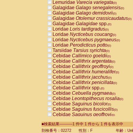
Lemuridae
Varecia variegata
(0)
Galagidae
Galago senegalensis
(0)
Galagidae
Galago demidovii
(0)
Galagidae
Otolemur crassicaudatus
(0)
Galagidae
Galagidae
spp.
(0)
Loridae
Loris tardigradus
(0)
Loridae
Nycticebus coucang
(0)
Loridae
Nycticebus pygmaeus
(0)
Loridae
Perodicticus potto
(0)
Tarsiidae
Tarsius syrichta
(0)
Cebidae
Callimico goeldii
(0)
Cebidae
Callithrix argentata
(0)
Cebidae
Callithrix geoffroyi
(0)
Cebidae
Callithrix humeralifer
(0)
Cebidae
Callithrix jacchus
(0)
Cebidae
Callithrix penicillata
(0)
Cebidae
Callithrix
spp.
(0)
Cebidae
Cebuella pygmaea
(0)
Cebidae
Leontopithecus rosalia
(0)
Cebidae
Saguinus bicolor
(0)
Cebidae
Saguinus fuscicollis
(0)
Cebidae
Saguinus geoffroyi
(0)
Cebidae
Saguinus imperator
(0)
■検索結果-----------1 件中 1 件から 1 件を表示中
Cebidae
Saguinus labiatus
(0)
Cebidae
Saguinus leucopus
剖検番号：02272
性別：F
年齢：Unk
(0)