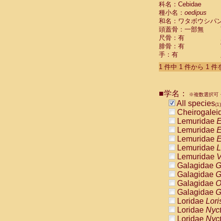
科名：Cebidae
Cebidae
Sa
種小名：
oedipus
Cebidae
Sa
和名：ワタボウシパ
Cebidae
Sag
頭蓋骨：一部無
Cebidae
Sa
尺骨：有
Cebidae
Sag
腓骨：有
Cebidae
Sa
手：有
Cebidae
Aot
Cebidae
Ceb
1 件中 1 件から 1 
Cebidae
Ceb
Cebidae
Ce
■学名：
Cebidae
Ceb
※複数選択可・
Cebidae
Ce
All species
(1)
Cebidae
Sai
Cheirogalei
Cebidae
Sai
Lemuridae
E
Atelidae
Alo
Lemuridae
E
Atelidae
Alo
Lemuridae
E
Atelidae
Alo
Lemuridae
L
Atelidae
Alo
Lemuridae
V
Atelidae
Ate
Galagidae
G
Atelidae
Ate
Galagidae
G
Atelidae
Ate
Galagidae
O
Atelidae
Ate
Galagidae
G
Atelidae
Lag
Loridae
Lori
Atelidae
Lag
Loridae
Nyc
Pitheciidae
Loridae
Nyc