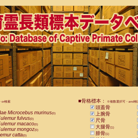
■骨格標本：
or検索
※複数選択可・and検
頭蓋骨
dae
Microcebus murinus
上腕骨
(0)
ulemur fulvus
(0)
尺骨
ulemur macaco
(0)
大腿骨
(1)
ulemur mongoz
(0)
腓骨
emur catta
(1)
(0)