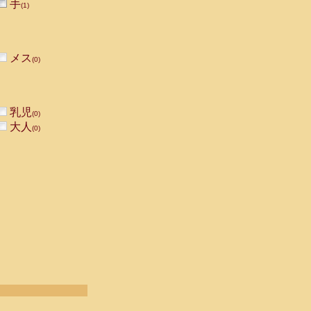
手
(1)
メス
(0)
乳児
(0)
大人
(0)