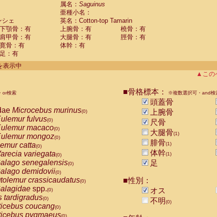
guinus midas
属名：
Saguinus
(0)
亜種小名：
guinus mystax
(0)
ンシェ
英名：Cotton-top Tamarin
uinus nigricollis
(0)
下顎骨：有
上腕骨：有
橈骨：有
guinus oedipus
(1)
肩甲骨：有
大腿骨：有
脛骨：有
uinus weddelli
(0)
寛骨：有
体幹：有
guinus
spp.
(0)
足：有
us trivirgatus
(0)
us albifrons
件を表示中
(0)
us apella
▲この
(0)
bus capucinus
(0)
us nigrivittatus
■骨格標本：
or検索
(0)
※複数選択可・and検
bus
spp.
頭蓋骨
(0)
miri boliviensis
dae
Microcebus murinus
(0)
上腕骨
(0)
miri sciureus
ulemur fulvus
(0)
(0)
尺骨
uatta caraya
ulemur macaco
(0)
(0)
大腿骨
(1)
uatta fusca
ulemur mongoz
(0)
(0)
腓骨
uatta seniculus
emur catta
(1)
(0)
(0)
uatta
spp.
体幹
arecia variegata
(0)
(1)
(0)
les belzebuth
alago senegalensis
足
(0)
(0)
les geoffroyi
alago demidovii
(0)
(0)
les paniscus
tolemur crassicaudatus
■性別：
(0)
(0)
les
spp.
alagidae
spp.
(0)
オス
(0)
othrix lagothricha
s tardigradus
(0)
(0)
不明
(0)
othrix lagothricha cana
ticebus coucang
(0)
(0)
Cacajao calvus rubicundus
ticebus pygmaeus
(0)
(0)