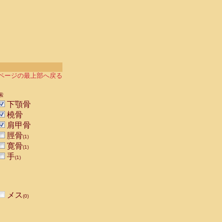
ページの最上部へ戻る
索
下顎骨
橈骨
肩甲骨
脛骨
(1)
寛骨
(1)
手
(1)
メス
(0)