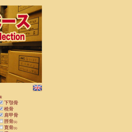
索
下顎骨
橈骨
肩甲骨
脛骨
(1)
寛骨
(1)