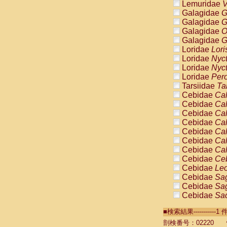
Lemuridae
V
Galagidae
G
Galagidae
G
Galagidae
O
Galagidae
G
Loridae
Lori
Loridae
Nyc
Loridae
Nyc
Loridae
Pero
Tarsiidae
Ta
Cebidae
Cal
Cebidae
Cal
Cebidae
Cal
Cebidae
Cal
Cebidae
Cal
Cebidae
Cal
Cebidae
Cal
Cebidae
Ce
Cebidae
Leo
Cebidae
Sag
Cebidae
Sag
Cebidae
Sag
Cebidae
Sag
■検索結果----------
Cebidae
Sag
Cebidae
Sa
剖検番号：02220