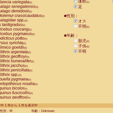
体幹
arecia variegata
(1)
(0)
alago senegalensis
足
(0)
alago demidovii
(0)
tolemur crassicaudatus
■性別：
(0)
alagidae
spp.
オス
(0)
s tardigradus
(0)
不明
(0)
ticebus coucang
(0)
ticebus pygmaeus
(0)
■年齢：
dicticus potto
(0)
胎児
(0)
rsius syrichta
(0)
子供
limico goeldii
(0)
(0)
不明
lithrix argentata
(0)
lithrix geoffroyi
(0)
lithrix humeralifer
(0)
lithrix jacchus
(0)
lithrix penicillata
(0)
lithrix
spp.
(0)
buella pygmaea
(0)
ntopithecus rosalia
(0)
uinus bicolor
(0)
uinus fuscicollis
(0)
uinus geoffroyi
(0)
uinus imperator
(0)
-1 件中 1 件から 1 件を表示中
uinus labiatus
(0)
guinus leucopus
性別：M
年齢：Unknown
(0)