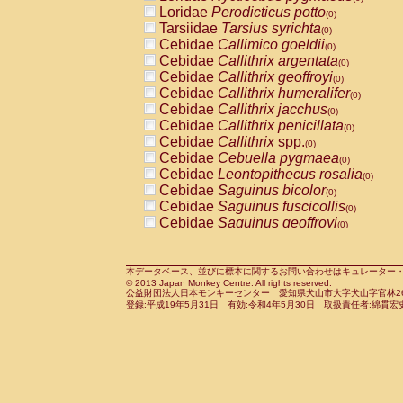
Pitheciidae
Callicebus cupreus
Loridae
Perodicticus potto
(0)
(0)
Pitheciidae
Callicebus donacophilus
Tarsiidae
Tarsius syrichta
(0
(0)
Pitheciidae
Callicebus moloch
Cebidae
Callimico goeldii
(0)
(0)
Pitheciidae
Callicebus torquatus
Cebidae
Callithrix argentata
(0)
(0)
Pitheciidae
Callicebus
spp.
Cebidae
Callithrix geoffroyi
(0)
(0)
Pitheciidae
Chiropotes satanas
Cebidae
Callithrix humeralifer
(0)
(0)
Pitheciidae
Pithecia monachus
Cebidae
Callithrix jacchus
(0)
(0)
Pitheciidae
Pithecia pithecia
Cebidae
Callithrix penicillata
(0)
(0)
Cercopithecidae
Cercocebus agilis
Cebidae
Callithrix
spp.
(0)
(0)
Cercopithecidae
Cercocebus galeritus
Cebidae
Cebuella pygmaea
(0)
Cercopithecidae
Cercocebus torquatu
Cebidae
Leontopithecus rosalia
(0)
Cercopithecidae
Cercocebus torquatus
Cebidae
Saguinus bicolor
(0)
Cercopithecidae
Cercocebus torquatu
Cebidae
Saguinus fuscicollis
(0)
Cercopithecidae
Cercocebus
hybrid
Cebidae
Saguinus geoffroyi
(0)
(0)
Cercopithecidae
Cercocebus
spp.
Cebidae
Saguinus imperator
(0)
(0)
Cercopithecidae
Lophocebus albigen
Cebidae
Saguinus labiatus
(0)
Cercopithecidae
Papio anubis
Cebidae
Saguinus leucopus
本データベース、並びに標本に関するお問い合わせはキュレーター・新宅勇太までお願い
(0)
(0)
© 2013 Japan Monkey Centre. All rights reserved.
Cercopithecidae
Papio cynocephalus
Cebidae
Saguinus midas
(
(0)
公益財団法人日本モンキーセンター 愛知県犬山市大字犬山字官林26番
Cercopithecidae
Papio hamadryas
Cebidae
Saguinus mystax
(0)
登録:平成19年5月31日 有効:令和4年5月30日 取扱責任者:綿貫宏
(0)
Cercopithecidae
Papio papio
Cebidae
Saguinus nigricollis
(0)
(1)
Cercopithecidae
Papio
spp.
Cebidae
Saguinus oedipus
(0)
(0)
Cercopithecidae
Mandrillus leucopha
Cebidae
Saguinus weddelli
(0)
Cercopithecidae
Mandrillus sphinx
Cebidae
Saguinus
spp.
(0)
(0)
Cercopithecidae
Theropithecus gelad
Cebidae
Aotus trivirgatus
(0)
Cercopithecidae
Macaca arctoides
Cebidae
Cebus albifrons
(0)
(0)