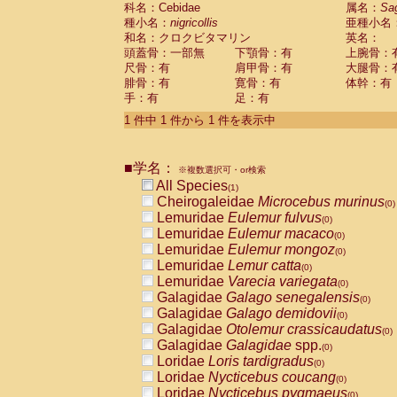
科名：Cebidae
Cebidae
Saguinus midas
属名：
Sa
(0)
種小名：
nigricollis
亜種小名
Cebidae
Saguinus mystax
(0)
和名：クロクビタマリン
英名：
Cebidae
Saguinus nigricollis
(1)
頭蓋骨：一部無
下顎骨：有
上腕骨：
Cebidae
Saguinus oedipus
(0)
尺骨：有
肩甲骨：有
大腿骨：
Cebidae
Saguinus weddelli
(0)
腓骨：有
寛骨：有
体幹：有
Cebidae
Saguinus
spp.
(0)
手：有
足：有
Cebidae
Aotus trivirgatus
(0)
Cebidae
Cebus albifrons
1 件中 1 件から 1 件を表示中
(0)
Cebidae
Cebus apella
(0)
Cebidae
Cebus capucinus
(0)
■学名：
Cebidae
Cebus nigrivittatus
※複数選択可・or検索
(0)
Cebidae
Cebus
spp.
All Species
(0)
(1)
Cebidae
Saimiri boliviensis
Cheirogaleidae
Microcebus murinus
(0)
(0)
Cebidae
Saimiri sciureus
Lemuridae
Eulemur fulvus
(0)
(0)
Atelidae
Alouatta caraya
Lemuridae
Eulemur macaco
(0)
(0)
Atelidae
Alouatta fusca
Lemuridae
Eulemur mongoz
(0)
(0)
Atelidae
Alouatta seniculus
Lemuridae
Lemur catta
(0)
(0)
Atelidae
Alouatta
spp.
Lemuridae
Varecia variegata
(0)
(0)
Atelidae
Ateles belzebuth
Galagidae
Galago senegalensis
(0)
(0)
Atelidae
Ateles geoffroyi
Galagidae
Galago demidovii
(0)
(0)
Atelidae
Ateles paniscus
Galagidae
Otolemur crassicaudatus
(0)
(0)
Atelidae
Ateles
spp.
Galagidae
Galagidae
spp.
(0)
(0)
Atelidae
Lagothrix lagothricha
Loridae
Loris tardigradus
(0)
(0)
Atelidae
Lagothrix lagothricha cana
Loridae
Nycticebus coucang
(0)
(0)
Pitheciidae
Cacajao calvus rubicundu
Loridae
Nycticebus pygmaeus
(0)