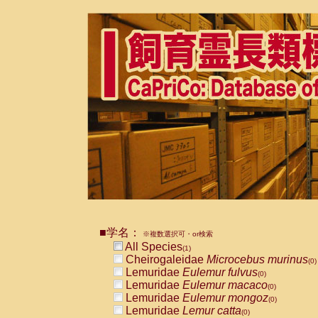
■学名：
※複数選択可・or検索
All Species
(1)
Cheirogaleidae
Microcebus murinus
(0)
Lemuridae
Eulemur fulvus
(0)
Lemuridae
Eulemur macaco
(0)
Lemuridae
Eulemur mongoz
(0)
Lemuridae
Lemur catta
(0)