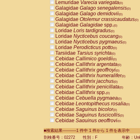
Lemuridae
Varecia variegata
(0)
Galagidae
Galago senegalensis
(0)
Galagidae
Galago demidovii
(0)
Galagidae
Otolemur crassicaudatus
(0)
Galagidae
Galagidae
spp.
(0)
Loridae
Loris tardigradus
(0)
Loridae
Nycticebus coucang
(0)
Loridae
Nycticebus pygmaeus
(0)
Loridae
Perodicticus potto
(0)
Tarsiidae
Tarsius syrichta
(0)
Cebidae
Callimico goeldii
(0)
Cebidae
Callithrix argentata
(0)
Cebidae
Callithrix geoffroyi
(0)
Cebidae
Callithrix humeralifer
(0)
Cebidae
Callithrix jacchus
(0)
Cebidae
Callithrix penicillata
(0)
Cebidae
Callithrix
spp.
(0)
Cebidae
Cebuella pygmaea
(0)
Cebidae
Leontopithecus rosalia
(0)
Cebidae
Saguinus bicolor
(0)
Cebidae
Saguinus fuscicollis
(0)
Cebidae
Saguinus geoffroyi
(0)
Cebidae
Saguinus imperator
(0)
■検索結果-----------1 件中 1 件から 1 件を表示中
Cebidae
Saguinus labiatus
(0)
Cebidae
Saguinus leucopus
剖検番号：02272
性別：F
年齢：Unk
(0)