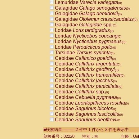
Lemuridae
Varecia variegata
(0)
Galagidae
Galago senegalensis
(0)
Galagidae
Galago demidovii
(0)
Galagidae
Otolemur crassicaudatus
(0)
Galagidae
Galagidae
spp.
(0)
Loridae
Loris tardigradus
(0)
Loridae
Nycticebus coucang
(0)
Loridae
Nycticebus pygmaeus
(0)
Loridae
Perodicticus potto
(0)
Tarsiidae
Tarsius syrichta
(0)
Cebidae
Callimico goeldii
(0)
Cebidae
Callithrix argentata
(0)
Cebidae
Callithrix geoffroyi
(0)
Cebidae
Callithrix humeralifer
(0)
Cebidae
Callithrix jacchus
(0)
Cebidae
Callithrix penicillata
(0)
Cebidae
Callithrix
spp.
(0)
Cebidae
Cebuella pygmaea
(0)
Cebidae
Leontopithecus rosalia
(0)
Cebidae
Saguinus bicolor
(0)
Cebidae
Saguinus fuscicollis
(0)
Cebidae
Saguinus geoffroyi
(0)
Cebidae
Saguinus imperator
(0)
■検索結果-----------2 件中 1 件から 2 件を表示中
Cebidae
Saguinus labiatus
(0)
Cebidae
Saguinus leucopus
剖検番号：02220
性別：M
年齢：Unk
(0)