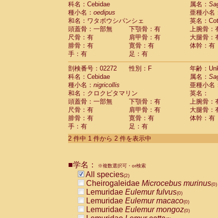
科名：Cebidae
Cebidae
Saguinus midas
属名：
Sa
(0)
種小名：
oedipus
亜種小名
Cebidae
Saguinus mystax
(0)
和名：ワタボウシパンシェ
英名：Cotto
Cebidae
Saguinus nigricollis
(1)
頭蓋骨：一部無
下顎骨：有
上腕骨：
Cebidae
Saguinus oedipus
(1)
尺骨：有
肩甲骨：有
大腿骨：
Cebidae
Saguinus weddelli
(0)
腓骨：有
寛骨：有
体幹：有
Cebidae
Saguinus
spp.
(0)
手：有
足：有
Cebidae
Aotus trivirgatus
(0)
Cebidae
Cebus albifrons
(0)
剖検番号：02272
性別：F
年齢：Unk
Cebidae
Cebus apella
科名：Cebidae
(0)
属名：
Sa
Cebidae
Cebus capucinus
種小名：
nigricollis
亜種小名
(0)
Cebidae
Cebus nigrivittatus
和名：クロクビタマリン
英名：
(0)
Cebidae
Cebus
spp.
頭蓋骨：一部無
下顎骨：有
上腕骨：
(0)
Cebidae
Saimiri boliviensis
尺骨：有
肩甲骨：有
大腿骨：
(0)
腓骨：有
Cebidae
Saimiri sciureus
寛骨：有
体幹：有
(0)
手：有
足：有
Atelidae
Alouatta caraya
(0)
Atelidae
Alouatta fusca
(0)
2 件中 1 件から 2 件を表示中
Atelidae
Alouatta seniculus
(0)
Atelidae
Alouatta
spp.
(0)
Atelidae
Ateles belzebuth
■学名：
(0)
※複数選択可・or検索
Atelidae
Ateles geoffroyi
(0)
All species
(2)
Atelidae
Ateles paniscus
(0)
Cheirogaleidae
Microcebus murinus
(0)
Atelidae
Ateles
spp.
(0)
Lemuridae
Eulemur fulvus
(0)
Atelidae
Lagothrix lagothricha
(0)
Lemuridae
Eulemur macaco
(0)
Atelidae
Lagothrix lagothricha cana
(0)
Lemuridae
Eulemur mongoz
(0)
Pitheciidae
Cacajao calvus rubicundu