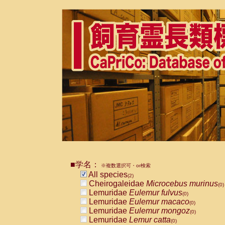
■学名：
※複数選択可・or検索
All species
(2)
Cheirogaleidae
Microcebus murinus
(0)
Lemuridae
Eulemur fulvus
(0)
Lemuridae
Eulemur macaco
(0)
Lemuridae
Eulemur mongoz
(0)
Lemuridae
Lemur catta
(0)