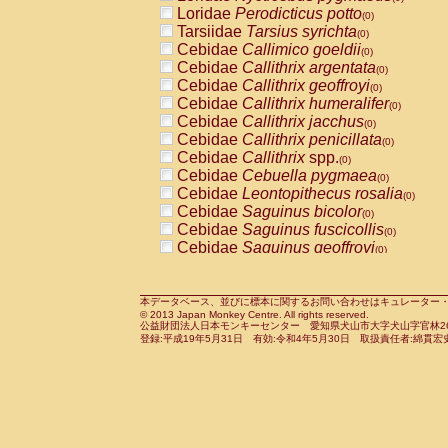
Pitheciidae
Callicebus cupreus
Loridae
Perodicticus potto
(0)
(0)
Pitheciidae
Callicebus donacophilus
Tarsiidae
Tarsius syrichta
(0
(0)
Pitheciidae
Callicebus moloch
Cebidae
Callimico goeldii
(0)
(0)
Pitheciidae
Callicebus torquatus
Cebidae
Callithrix argentata
(0)
(0)
Pitheciidae
Callicebus
spp.
Cebidae
Callithrix geoffroyi
(0)
(0)
Pitheciidae
Chiropotes satanas
Cebidae
Callithrix humeralifer
(0)
(0)
Pitheciidae
Pithecia monachus
Cebidae
Callithrix jacchus
(0)
(0)
Pitheciidae
Pithecia pithecia
Cebidae
Callithrix penicillata
(0)
(0)
Cercopithecidae
Cercocebus agilis
Cebidae
Callithrix
spp.
(0)
(0)
Cercopithecidae
Cercocebus galeritus
Cebidae
Cebuella pygmaea
(0)
Cercopithecidae
Cercocebus torquatu
Cebidae
Leontopithecus rosalia
(0)
Cercopithecidae
Cercocebus torquatus
Cebidae
Saguinus bicolor
(0)
Cercopithecidae
Cercocebus torquatu
Cebidae
Saguinus fuscicollis
(0)
Cercopithecidae
Cercocebus
hybrid
Cebidae
Saguinus geoffroyi
(0)
(0)
Cercopithecidae
Cercocebus
spp.
Cebidae
Saguinus imperator
(0)
(0)
Cercopithecidae
Lophocebus albigen
Cebidae
Saguinus labiatus
(0)
Cercopithecidae
Papio anubis
Cebidae
Saguinus leucopus
本データベース、並びに標本に関するお問い合わせはキュレーター・新宅勇太までお願い
(0)
(0)
© 2013 Japan Monkey Centre. All rights reserved.
Cercopithecidae
Papio cynocephalus
Cebidae
Saguinus midas
(
(0)
公益財団法人日本モンキーセンター 愛知県犬山市大字犬山字官林26番
Cercopithecidae
Papio hamadryas
Cebidae
Saguinus mystax
(0)
登録:平成19年5月31日 有効:令和4年5月30日 取扱責任者:綿貫宏
(0)
Cercopithecidae
Papio papio
Cebidae
Saguinus nigricollis
(0)
(1)
Cercopithecidae
Papio
spp.
Cebidae
Saguinus oedipus
(0)
(0)
Cercopithecidae
Mandrillus leucopha
Cebidae
Saguinus weddelli
(0)
Cercopithecidae
Mandrillus sphinx
Cebidae
Saguinus
spp.
(0)
(0)
Cercopithecidae
Theropithecus gelad
Cebidae
Aotus trivirgatus
(0)
Cercopithecidae
Macaca arctoides
Cebidae
Cebus albifrons
(0)
(0)