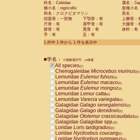
科名：Cebidae
Cebidae
Saguinus midas
属名：
Sa
(0)
種小名：
nigricollis
亜種小名
Cebidae
Saguinus mystax
(0)
和名：クロクビタマリン
英名：
Cebidae
Saguinus nigricollis
(1)
頭蓋骨：一部無
下顎骨：有
上腕骨：
Cebidae
Saguinus oedipus
(0)
尺骨：有
肩甲骨：有
大腿骨：
Cebidae
Saguinus weddelli
(0)
腓骨：有
寛骨：有
体幹：有
Cebidae
Saguinus
spp.
(0)
手：有
足：有
Cebidae
Aotus trivirgatus
(0)
Cebidae
Cebus albifrons
1 件中 1 件から 1 件を表示中
(0)
Cebidae
Cebus apella
(0)
Cebidae
Cebus capucinus
(0)
■学名：
Cebidae
Cebus nigrivittatus
※複数選択可・or検索
(0)
Cebidae
Cebus
spp.
All species
(0)
(1)
Cebidae
Saimiri boliviensis
Cheirogaleidae
Microcebus murinus
(0)
(0)
Cebidae
Saimiri sciureus
Lemuridae
Eulemur fulvus
(0)
(0)
Atelidae
Alouatta caraya
Lemuridae
Eulemur macaco
(0)
(0)
Atelidae
Alouatta fusca
Lemuridae
Eulemur mongoz
(0)
(0)
Atelidae
Alouatta seniculus
Lemuridae
Lemur catta
(0)
(0)
Atelidae
Alouatta
spp.
Lemuridae
Varecia variegata
(0)
(0)
Atelidae
Ateles belzebuth
Galagidae
Galago senegalensis
(0)
(0)
Atelidae
Ateles geoffroyi
Galagidae
Galago demidovii
(0)
(0)
Atelidae
Ateles paniscus
Galagidae
Otolemur crassicaudatus
(0)
(0)
Atelidae
Ateles
spp.
Galagidae
Galagidae
spp.
(0)
(0)
Atelidae
Lagothrix lagothricha
Loridae
Loris tardigradus
(0)
(0)
Atelidae
Lagothrix lagothricha cana
Loridae
Nycticebus coucang
(0)
(0)
Pitheciidae
Cacajao calvus rubicundu
Loridae
Nycticebus pygmaeus
(0)