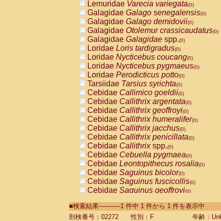
Lemuridae
Varecia variegata
(0)
Galagidae
Galago senegalensis
(0)
Galagidae
Galago demidovii
(0)
Galagidae
Otolemur crassicaudatus
(0)
Galagidae
Galagidae
spp.
(0)
Loridae
Loris tardigradus
(0)
Loridae
Nycticebus coucang
(0)
Loridae
Nycticebus pygmaeus
(0)
Loridae
Perodicticus potto
(0)
Tarsiidae
Tarsius syrichta
(0)
Cebidae
Callimico goeldii
(0)
Cebidae
Callithrix argentata
(0)
Cebidae
Callithrix geoffroyi
(0)
Cebidae
Callithrix humeralifer
(0)
Cebidae
Callithrix jacchus
(0)
Cebidae
Callithrix penicillata
(0)
Cebidae
Callithrix
spp.
(0)
Cebidae
Cebuella pygmaea
(0)
Cebidae
Leontopithecus rosalia
(0)
Cebidae
Saguinus bicolor
(0)
Cebidae
Saguinus fuscicollis
(0)
Cebidae
Saguinus geoffroyi
(0)
Cebidae
Saguinus imperator
(0)
■検索結果-----------1 件中 1 件から 1 件を表示中
Cebidae
Saguinus labiatus
(0)
Cebidae
Saguinus leucopus
剖検番号：02272
性別：F
年齢：Unk
(0)