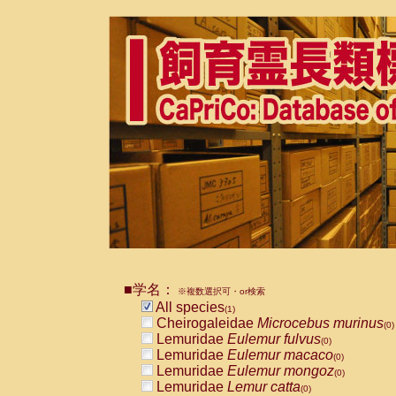
■学名：
※複数選択可・or検索
All species
(1)
Cheirogaleidae
Microcebus murinus
(0)
Lemuridae
Eulemur fulvus
(0)
Lemuridae
Eulemur macaco
(0)
Lemuridae
Eulemur mongoz
(0)
Lemuridae
Lemur catta
(0)