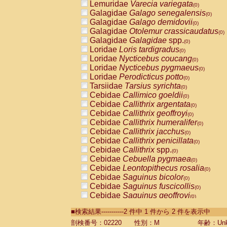
Lemuridae
Varecia variegata
(0)
Galagidae
Galago senegalensis
(0)
Galagidae
Galago demidovii
(0)
Galagidae
Otolemur crassicaudatus
(0)
Galagidae
Galagidae
spp.
(0)
Loridae
Loris tardigradus
(0)
Loridae
Nycticebus coucang
(0)
Loridae
Nycticebus pygmaeus
(0)
Loridae
Perodicticus potto
(0)
Tarsiidae
Tarsius syrichta
(0)
Cebidae
Callimico goeldii
(0)
Cebidae
Callithrix argentata
(0)
Cebidae
Callithrix geoffroyi
(0)
Cebidae
Callithrix humeralifer
(0)
Cebidae
Callithrix jacchus
(0)
Cebidae
Callithrix penicillata
(0)
Cebidae
Callithrix
spp.
(0)
Cebidae
Cebuella pygmaea
(0)
Cebidae
Leontopithecus rosalia
(0)
Cebidae
Saguinus bicolor
(0)
Cebidae
Saguinus fuscicollis
(0)
Cebidae
Saguinus geoffroyi
(0)
Cebidae
Saguinus imperator
(0)
■検索結果-----------2 件中 1 件から 2 件を表示中
Cebidae
Saguinus labiatus
(0)
Cebidae
Saguinus leucopus
剖検番号：02220
性別：M
年齢：Unk
(0)