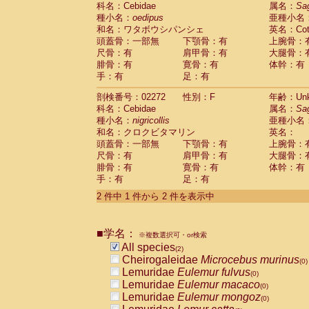
科名：Cebidae
Cebidae
Saguinus midas
属名：
Sa
(0)
種小名：
oedipus
亜種小名
Cebidae
Saguinus mystax
(0)
和名：ワタボウシパンシェ
英名：Cotto
Cebidae
Saguinus nigricollis
(1)
頭蓋骨：一部無
下顎骨：有
上腕骨：
Cebidae
Saguinus oedipus
(1)
尺骨：有
肩甲骨：有
大腿骨：
Cebidae
Saguinus weddelli
(0)
腓骨：有
寛骨：有
体幹：有
Cebidae
Saguinus
spp.
(0)
手：有
足：有
Cebidae
Aotus trivirgatus
(0)
Cebidae
Cebus albifrons
(0)
剖検番号：02272
性別：F
年齢：Unk
Cebidae
Cebus apella
科名：Cebidae
(0)
属名：
Sa
Cebidae
Cebus capucinus
種小名：
nigricollis
亜種小名
(0)
Cebidae
Cebus nigrivittatus
和名：クロクビタマリン
英名：
(0)
Cebidae
Cebus
spp.
頭蓋骨：一部無
下顎骨：有
上腕骨：
(0)
Cebidae
Saimiri boliviensis
尺骨：有
肩甲骨：有
大腿骨：
(0)
腓骨：有
Cebidae
Saimiri sciureus
寛骨：有
体幹：有
(0)
手：有
足：有
Atelidae
Alouatta caraya
(0)
Atelidae
Alouatta fusca
(0)
2 件中 1 件から 2 件を表示中
Atelidae
Alouatta seniculus
(0)
Atelidae
Alouatta
spp.
(0)
Atelidae
Ateles belzebuth
■学名：
(0)
※複数選択可・or検索
Atelidae
Ateles geoffroyi
(0)
All species
(2)
Atelidae
Ateles paniscus
(0)
Cheirogaleidae
Microcebus murinus
(0)
Atelidae
Ateles
spp.
(0)
Lemuridae
Eulemur fulvus
(0)
Atelidae
Lagothrix lagothricha
(0)
Lemuridae
Eulemur macaco
(0)
Atelidae
Lagothrix lagothricha cana
(0)
Lemuridae
Eulemur mongoz
(0)
Pitheciidae
Cacajao calvus rubicundu