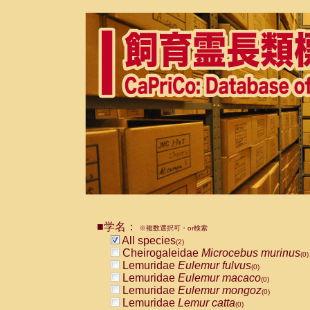
■学名：
※複数選択可・or検索
All species
(2)
Cheirogaleidae
Microcebus murinus
(0)
Lemuridae
Eulemur fulvus
(0)
Lemuridae
Eulemur macaco
(0)
Lemuridae
Eulemur mongoz
(0)
Lemuridae
Lemur catta
(0)