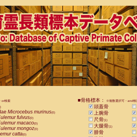
■骨格標本：
or検索
※複数選択可・and検
頭蓋骨
)
dae
Microcebus murinus
上腕骨
(0)
ulemur fulvus
(0)
尺骨
(1)
ulemur macaco
(0)
大腿骨
(1)
ulemur mongoz
(0)
腓骨
emur catta
(0)