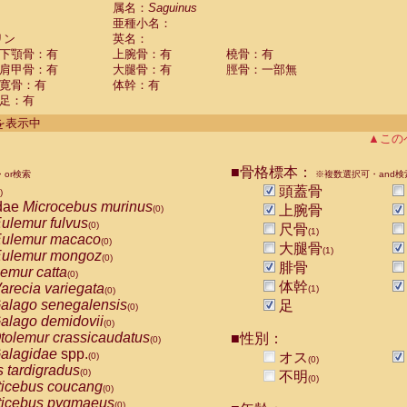
guinus midas
属名：
Saguinus
(0)
亜種小名：
guinus mystax
(0)
リン
英名：
uinus nigricollis
(1)
下顎骨：有
上腕骨：有
橈骨：有
guinus oedipus
(0)
肩甲骨：有
大腿骨：有
脛骨：一部無
uinus weddelli
(0)
寛骨：有
体幹：有
guinus
spp.
(0)
足：有
us trivirgatus
(0)
us albifrons
件を表示中
(0)
us apella
▲この
(0)
bus capucinus
(0)
us nigrivittatus
■骨格標本：
or検索
(0)
※複数選択可・and検
bus
spp.
頭蓋骨
(0)
)
miri boliviensis
dae
Microcebus murinus
(0)
上腕骨
(0)
miri sciureus
ulemur fulvus
(0)
(0)
尺骨
(1)
uatta caraya
ulemur macaco
(0)
(0)
大腿骨
(1)
uatta fusca
ulemur mongoz
(0)
(0)
腓骨
uatta seniculus
emur catta
(0)
(0)
uatta
spp.
体幹
arecia variegata
(0)
(1)
(0)
les belzebuth
alago senegalensis
足
(0)
(0)
les geoffroyi
alago demidovii
(0)
(0)
les paniscus
tolemur crassicaudatus
■性別：
(0)
(0)
les
spp.
alagidae
spp.
(0)
オス
(0)
(0)
othrix lagothricha
s tardigradus
(0)
(0)
不明
(0)
othrix lagothricha cana
ticebus coucang
(0)
(0)
Cacajao calvus rubicundus
ticebus pygmaeus
(0)
(0)