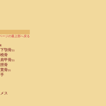
ページの最上部へ戻る
索
下顎骨
(1)
橈骨
肩甲骨
(1)
脛骨
寛骨
(1)
手
メス