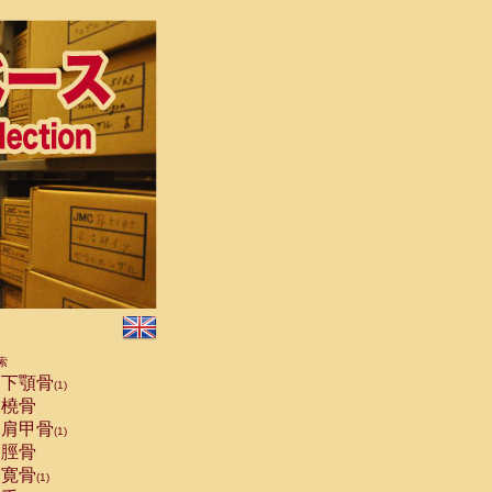
索
下顎骨
(1)
橈骨
肩甲骨
(1)
脛骨
寛骨
(1)