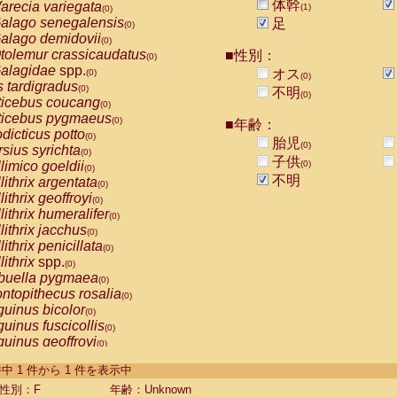
体幹
arecia variegata
(1)
(0)
alago senegalensis
足
(0)
alago demidovii
(0)
tolemur crassicaudatus
■性別：
(0)
alagidae
spp.
オス
(0)
(0)
s tardigradus
(0)
不明
(0)
ticebus coucang
(0)
ticebus pygmaeus
(0)
■年齢：
dicticus potto
(0)
胎児
(0)
rsius syrichta
(0)
子供
limico goeldii
(0)
(0)
不明
lithrix argentata
(0)
lithrix geoffroyi
(0)
lithrix humeralifer
(0)
lithrix jacchus
(0)
lithrix penicillata
(0)
lithrix
spp.
(0)
buella pygmaea
(0)
ntopithecus rosalia
(0)
uinus bicolor
(0)
uinus fuscicollis
(0)
uinus geoffroyi
(0)
uinus imperator
(0)
-1 件中 1 件から 1 件を表示中
uinus labiatus
(0)
guinus leucopus
性別：F
年齢：Unknown
(0)