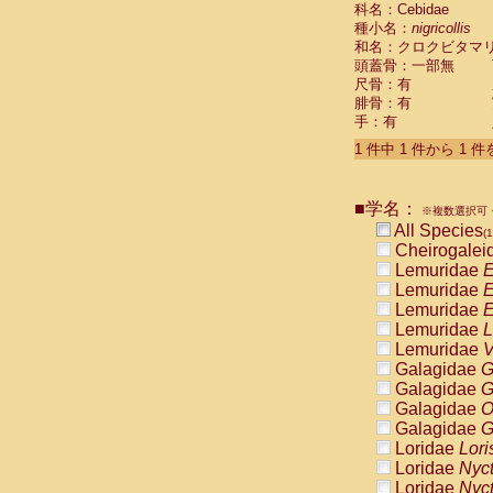
科名：Cebidae
Cebidae
Sa
種小名：
nigricollis
Cebidae
Sa
和名：クロクビタマ
Cebidae
Sag
頭蓋骨：一部無
Cebidae
Sa
尺骨：有
Cebidae
Sag
腓骨：有
Cebidae
Sa
手：有
Cebidae
Aot
Cebidae
Ceb
1 件中 1 件から 1 
Cebidae
Ceb
Cebidae
Ce
■学名：
Cebidae
Ceb
※複数選択可・
Cebidae
Ce
All Species
(1
Cebidae
Sai
Cheirogalei
Cebidae
Sai
Lemuridae
E
Atelidae
Alo
Lemuridae
E
Atelidae
Alo
Lemuridae
E
Atelidae
Alo
Lemuridae
L
Atelidae
Alo
Lemuridae
V
Atelidae
Ate
Galagidae
G
Atelidae
Ate
Galagidae
G
Atelidae
Ate
Galagidae
O
Atelidae
Ate
Galagidae
G
Atelidae
Lag
Loridae
Lori
Atelidae
Lag
Loridae
Nyc
Pitheciidae
Loridae
Nyc