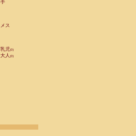
手
メス
乳児
(0)
大人
(0)