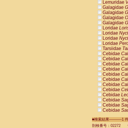
Lemuridae
V
Galagidae
G
Galagidae
G
Galagidae
O
Galagidae
G
Loridae
Lori
Loridae
Nyc
Loridae
Nyc
Loridae
Pero
Tarsiidae
Ta
Cebidae
Cal
Cebidae
Cal
Cebidae
Cal
Cebidae
Cal
Cebidae
Cal
Cebidae
Cal
Cebidae
Cal
Cebidae
Ce
Cebidae
Leo
Cebidae
Sag
Cebidae
Sag
Cebidae
Sag
Cebidae
Sag
■検索結果----------
Cebidae
Sag
Cebidae
Sa
剖検番号：02272