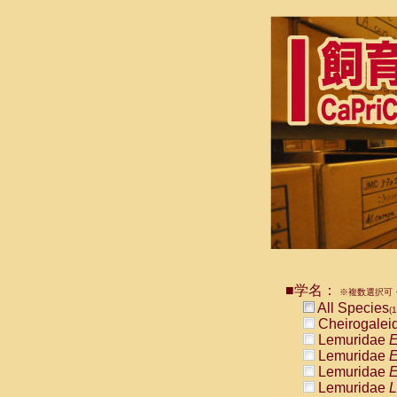
■学名：
※複数選択可・
All Species
(1
Cheirogalei
Lemuridae
E
Lemuridae
E
Lemuridae
E
Lemuridae
L