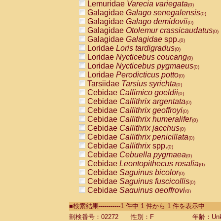
Lemuridae
Varecia variegata
(0)
Galagidae
Galago senegalensis
(0)
Galagidae
Galago demidovii
(0)
Galagidae
Otolemur crassicaudatus
(0)
Galagidae
Galagidae
spp.
(0)
Loridae
Loris tardigradus
(0)
Loridae
Nycticebus coucang
(0)
Loridae
Nycticebus pygmaeus
(0)
Loridae
Perodicticus potto
(0)
Tarsiidae
Tarsius syrichta
(0)
Cebidae
Callimico goeldii
(0)
Cebidae
Callithrix argentata
(0)
Cebidae
Callithrix geoffroyi
(0)
Cebidae
Callithrix humeralifer
(0)
Cebidae
Callithrix jacchus
(0)
Cebidae
Callithrix penicillata
(0)
Cebidae
Callithrix
spp.
(0)
Cebidae
Cebuella pygmaea
(0)
Cebidae
Leontopithecus rosalia
(0)
Cebidae
Saguinus bicolor
(0)
Cebidae
Saguinus fuscicollis
(0)
Cebidae
Saguinus geoffroyi
(0)
Cebidae
Saguinus imperator
(0)
■検索結果-----------1 件中 1 件から 1 件を表示中
Cebidae
Saguinus labiatus
(0)
Cebidae
Saguinus leucopus
剖検番号：02272
性別：F
年齢：Unk
(0)