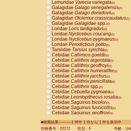
Lemuridae
Varecia variegata
(0)
Galagidae
Galago senegalensis
(0)
Galagidae
Galago demidovii
(0)
Galagidae
Otolemur crassicaudatus
(0)
Galagidae
Galagidae
spp.
(0)
Loridae
Loris tardigradus
(0)
Loridae
Nycticebus coucang
(0)
Loridae
Nycticebus pygmaeus
(0)
Loridae
Perodicticus potto
(0)
Tarsiidae
Tarsius syrichta
(0)
Cebidae
Callimico goeldii
(0)
Cebidae
Callithrix argentata
(0)
Cebidae
Callithrix geoffroyi
(0)
Cebidae
Callithrix humeralifer
(0)
Cebidae
Callithrix jacchus
(0)
Cebidae
Callithrix penicillata
(0)
Cebidae
Callithrix
spp.
(0)
Cebidae
Cebuella pygmaea
(0)
Cebidae
Leontopithecus rosalia
(0)
Cebidae
Saguinus bicolor
(0)
Cebidae
Saguinus fuscicollis
(0)
Cebidae
Saguinus geoffroyi
(0)
Cebidae
Saguinus imperator
(0)
■検索結果-----------1 件中 1 件から 1 件を表示中
Cebidae
Saguinus labiatus
(0)
Cebidae
Saguinus leucopus
剖検番号：02272
性別：F
年齢：Unk
(0)