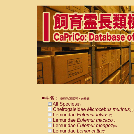
■学名：
※複数選択可・or検索
All Species
(1)
Cheirogaleidae
Microcebus murinus
(0)
Lemuridae
Eulemur fulvus
(0)
Lemuridae
Eulemur macaco
(0)
Lemuridae
Eulemur mongoz
(0)
Lemuridae
Lemur catta
(0)