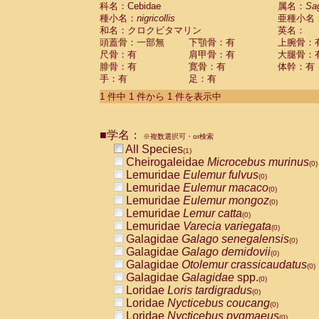
科名：Cebidae
Cebidae
Saguinus midas
属名：
Sa
(0)
種小名：
nigricollis
亜種小名
Cebidae
Saguinus mystax
(0)
和名：クロクビタマリン
英名：
Cebidae
Saguinus nigricollis
(1)
頭蓋骨：一部無
下顎骨：有
上腕骨：
Cebidae
Saguinus oedipus
(0)
尺骨：有
肩甲骨：有
大腿骨：
Cebidae
Saguinus weddelli
(0)
腓骨：有
寛骨：有
体幹：有
Cebidae
Saguinus
spp.
(0)
手：有
足：有
Cebidae
Aotus trivirgatus
(0)
Cebidae
Cebus albifrons
1 件中 1 件から 1 件を表示中
(0)
Cebidae
Cebus apella
(0)
Cebidae
Cebus capucinus
(0)
■学名：
Cebidae
Cebus nigrivittatus
※複数選択可・or検索
(0)
Cebidae
Cebus
spp.
All Species
(0)
(1)
Cebidae
Saimiri boliviensis
Cheirogaleidae
Microcebus murinus
(0)
(0)
Cebidae
Saimiri sciureus
Lemuridae
Eulemur fulvus
(0)
(0)
Atelidae
Alouatta caraya
Lemuridae
Eulemur macaco
(0)
(0)
Atelidae
Alouatta fusca
Lemuridae
Eulemur mongoz
(0)
(0)
Atelidae
Alouatta seniculus
Lemuridae
Lemur catta
(0)
(0)
Atelidae
Alouatta
spp.
Lemuridae
Varecia variegata
(0)
(0)
Atelidae
Ateles belzebuth
Galagidae
Galago senegalensis
(0)
(0)
Atelidae
Ateles geoffroyi
Galagidae
Galago demidovii
(0)
(0)
Atelidae
Ateles paniscus
Galagidae
Otolemur crassicaudatus
(0)
(0)
Atelidae
Ateles
spp.
Galagidae
Galagidae
spp.
(0)
(0)
Atelidae
Lagothrix lagothricha
Loridae
Loris tardigradus
(0)
(0)
Atelidae
Lagothrix lagothricha cana
Loridae
Nycticebus coucang
(0)
(0)
Pitheciidae
Cacajao calvus rubicundu
Loridae
Nycticebus pygmaeus
(0)