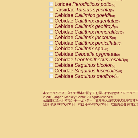
Pitheciidae
Callicebus cupreus
Loridae
Perodicticus potto
(0)
(0)
Pitheciidae
Callicebus donacophilus
Tarsiidae
Tarsius syrichta
(0
(0)
Pitheciidae
Callicebus moloch
Cebidae
Callimico goeldii
(0)
(0)
Pitheciidae
Callicebus torquatus
Cebidae
Callithrix argentata
(0)
(0)
Pitheciidae
Callicebus
spp.
Cebidae
Callithrix geoffroyi
(0)
(0)
Pitheciidae
Chiropotes satanas
Cebidae
Callithrix humeralifer
(0)
(0)
Pitheciidae
Pithecia monachus
Cebidae
Callithrix jacchus
(0)
(0)
Pitheciidae
Pithecia pithecia
Cebidae
Callithrix penicillata
(0)
(0)
Cercopithecidae
Cercocebus agilis
Cebidae
Callithrix
spp.
(0)
(0)
Cercopithecidae
Cercocebus galeritus
Cebidae
Cebuella pygmaea
(0)
Cercopithecidae
Cercocebus torquatu
Cebidae
Leontopithecus rosalia
(0)
Cercopithecidae
Cercocebus torquatus
Cebidae
Saguinus bicolor
(0)
Cercopithecidae
Cercocebus torquatu
Cebidae
Saguinus fuscicollis
(0)
Cercopithecidae
Cercocebus
hybrid
Cebidae
Saguinus geoffroyi
(0)
(0)
Cercopithecidae
Cercocebus
spp.
Cebidae
Saguinus imperator
(0)
(0)
Cercopithecidae
Lophocebus albigen
Cebidae
Saguinus labiatus
(0)
Cercopithecidae
Papio anubis
Cebidae
Saguinus leucopus
本データベース、並びに標本に関するお問い合わせはキュレーター・新宅勇太までお願い
(0)
(0)
© 2013 Japan Monkey Centre. All rights reserved.
Cercopithecidae
Papio cynocephalus
Cebidae
Saguinus midas
(
(0)
公益財団法人日本モンキーセンター 愛知県犬山市大字犬山字官林26番
Cercopithecidae
Papio hamadryas
Cebidae
Saguinus mystax
(0)
登録:平成19年5月31日 有効:令和4年5月30日 取扱責任者:綿貫宏
(0)
Cercopithecidae
Papio papio
Cebidae
Saguinus nigricollis
(0)
(1)
Cercopithecidae
Papio
spp.
Cebidae
Saguinus oedipus
(0)
(0)
Cercopithecidae
Mandrillus leucopha
Cebidae
Saguinus weddelli
(0)
Cercopithecidae
Mandrillus sphinx
Cebidae
Saguinus
spp.
(0)
(0)
Cercopithecidae
Theropithecus gelad
Cebidae
Aotus trivirgatus
(0)
Cercopithecidae
Macaca arctoides
Cebidae
Cebus albifrons
(0)
(0)