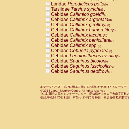
Pitheciidae
Callicebus cupreus
Loridae
Perodicticus potto
(0)
(0)
Pitheciidae
Callicebus donacophilus
Tarsiidae
Tarsius syrichta
(0
(0)
Pitheciidae
Callicebus moloch
Cebidae
Callimico goeldii
(0)
(0)
Pitheciidae
Callicebus torquatus
Cebidae
Callithrix argentata
(0)
(0)
Pitheciidae
Callicebus
spp.
Cebidae
Callithrix geoffroyi
(0)
(0)
Pitheciidae
Chiropotes satanas
Cebidae
Callithrix humeralifer
(0)
(0)
Pitheciidae
Pithecia monachus
Cebidae
Callithrix jacchus
(0)
(0)
Pitheciidae
Pithecia pithecia
Cebidae
Callithrix penicillata
(0)
(0)
Cercopithecidae
Cercocebus agilis
Cebidae
Callithrix
spp.
(0)
(0)
Cercopithecidae
Cercocebus galeritus
Cebidae
Cebuella pygmaea
(0)
Cercopithecidae
Cercocebus torquatu
Cebidae
Leontopithecus rosalia
(0)
Cercopithecidae
Cercocebus torquatus
Cebidae
Saguinus bicolor
(0)
Cercopithecidae
Cercocebus torquatu
Cebidae
Saguinus fuscicollis
(0)
Cercopithecidae
Cercocebus
hybrid
Cebidae
Saguinus geoffroyi
(0)
(0)
Cercopithecidae
Cercocebus
spp.
Cebidae
Saguinus imperator
(0)
(0)
Cercopithecidae
Lophocebus albigen
Cebidae
Saguinus labiatus
(0)
Cercopithecidae
Papio anubis
Cebidae
Saguinus leucopus
本データベース、並びに標本に関するお問い合わせはキュレーター・新宅勇太までお願い
(0)
(0)
© 2013 Japan Monkey Centre. All rights reserved.
Cercopithecidae
Papio cynocephalus
Cebidae
Saguinus midas
(
(0)
公益財団法人日本モンキーセンター 愛知県犬山市大字犬山字官林26番
Cercopithecidae
Papio hamadryas
Cebidae
Saguinus mystax
(0)
登録:平成19年5月31日 有効:令和4年5月30日 取扱責任者:綿貫宏
(0)
Cercopithecidae
Papio papio
Cebidae
Saguinus nigricollis
(0)
(1)
Cercopithecidae
Papio
spp.
Cebidae
Saguinus oedipus
(0)
(0)
Cercopithecidae
Mandrillus leucopha
Cebidae
Saguinus weddelli
(0)
Cercopithecidae
Mandrillus sphinx
Cebidae
Saguinus
spp.
(0)
(0)
Cercopithecidae
Theropithecus gelad
Cebidae
Aotus trivirgatus
(0)
Cercopithecidae
Macaca arctoides
Cebidae
Cebus albifrons
(0)
(0)