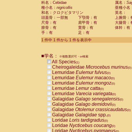
科名：Cebidae
Cebidae
Saguinus midas
属名：
Sa
(0)
種小名：
nigricollis
亜種小名
Cebidae
Saguinus mystax
(0)
和名：クロクビタマリン
英名：
Cebidae
Saguinus nigricollis
(1)
頭蓋骨：一部無
下顎骨：有
上腕骨：
Cebidae
Saguinus oedipus
(0)
尺骨：有
肩甲骨：有
大腿骨：
Cebidae
Saguinus weddelli
(0)
腓骨：有
寛骨：有
体幹：有
Cebidae
Saguinus
spp.
(0)
手：有
足：有
Cebidae
Aotus trivirgatus
(0)
Cebidae
Cebus albifrons
1 件中 1 件から 1 件を表示中
(0)
Cebidae
Cebus apella
(0)
Cebidae
Cebus capucinus
(0)
■学名：
Cebidae
Cebus nigrivittatus
※複数選択可・or検索
(0)
Cebidae
Cebus
spp.
All Species
(0)
(1)
Cebidae
Saimiri boliviensis
Cheirogaleidae
Microcebus murinus
(0)
(0)
Cebidae
Saimiri sciureus
Lemuridae
Eulemur fulvus
(0)
(0)
Atelidae
Alouatta caraya
Lemuridae
Eulemur macaco
(0)
(0)
Atelidae
Alouatta fusca
Lemuridae
Eulemur mongoz
(0)
(0)
Atelidae
Alouatta seniculus
Lemuridae
Lemur catta
(0)
(0)
Atelidae
Alouatta
spp.
Lemuridae
Varecia variegata
(0)
(0)
Atelidae
Ateles belzebuth
Galagidae
Galago senegalensis
(0)
(0)
Atelidae
Ateles geoffroyi
Galagidae
Galago demidovii
(0)
(0)
Atelidae
Ateles paniscus
Galagidae
Otolemur crassicaudatus
(0)
(0)
Atelidae
Ateles
spp.
Galagidae
Galagidae
spp.
(0)
(0)
Atelidae
Lagothrix lagothricha
Loridae
Loris tardigradus
(0)
(0)
Atelidae
Lagothrix lagothricha cana
Loridae
Nycticebus coucang
(0)
(0)
Pitheciidae
Cacajao calvus rubicundu
Loridae
Nycticebus pygmaeus
(0)