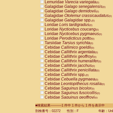
Lemuridae
Varecia variegata
(0)
Galagidae
Galago senegalensis
(0)
Galagidae
Galago demidovii
(0)
Galagidae
Otolemur crassicaudatus
(0)
Galagidae
Galagidae
spp.
(0)
Loridae
Loris tardigradus
(0)
Loridae
Nycticebus coucang
(0)
Loridae
Nycticebus pygmaeus
(0)
Loridae
Perodicticus potto
(0)
Tarsiidae
Tarsius syrichta
(0)
Cebidae
Callimico goeldii
(0)
Cebidae
Callithrix argentata
(0)
Cebidae
Callithrix geoffroyi
(0)
Cebidae
Callithrix humeralifer
(0)
Cebidae
Callithrix jacchus
(0)
Cebidae
Callithrix penicillata
(0)
Cebidae
Callithrix
spp.
(0)
Cebidae
Cebuella pygmaea
(0)
Cebidae
Leontopithecus rosalia
(0)
Cebidae
Saguinus bicolor
(0)
Cebidae
Saguinus fuscicollis
(0)
Cebidae
Saguinus geoffroyi
(0)
Cebidae
Saguinus imperator
(0)
■検索結果-----------1 件中 1 件から 1 件を表示中
Cebidae
Saguinus labiatus
(0)
Cebidae
Saguinus leucopus
剖検番号：02272
性別：F
年齢：Unk
(0)