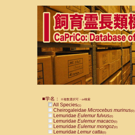
■学名：
※複数選択可・or検索
All Species
(1)
Cheirogaleidae
Microcebus murinus
(0)
Lemuridae
Eulemur fulvus
(0)
Lemuridae
Eulemur macaco
(0)
Lemuridae
Eulemur mongoz
(0)
Lemuridae
Lemur catta
(0)