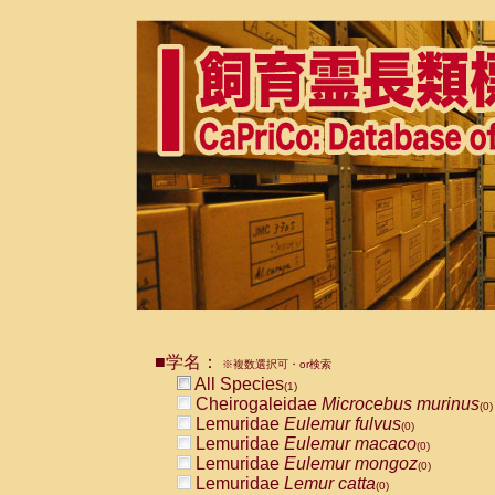
■学名：
※複数選択可・or検索
All Species
(1)
Cheirogaleidae
Microcebus murinus
(0)
Lemuridae
Eulemur fulvus
(0)
Lemuridae
Eulemur macaco
(0)
Lemuridae
Eulemur mongoz
(0)
Lemuridae
Lemur catta
(0)