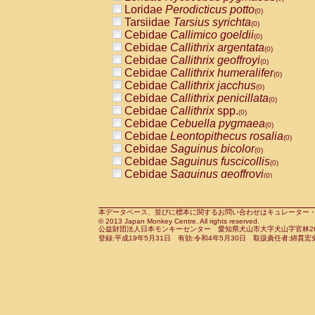
Pitheciidae
Callicebus cupreus
Loridae
Perodicticus potto
(0)
(0)
Pitheciidae
Callicebus donacophilus
Tarsiidae
Tarsius syrichta
(0
(0)
Pitheciidae
Callicebus moloch
Cebidae
Callimico goeldii
(0)
(0)
Pitheciidae
Callicebus torquatus
Cebidae
Callithrix argentata
(0)
(0)
Pitheciidae
Callicebus
spp.
Cebidae
Callithrix geoffroyi
(0)
(0)
Pitheciidae
Chiropotes satanas
Cebidae
Callithrix humeralifer
(0)
(0)
Pitheciidae
Pithecia monachus
Cebidae
Callithrix jacchus
(0)
(0)
Pitheciidae
Pithecia pithecia
Cebidae
Callithrix penicillata
(0)
(0)
Cercopithecidae
Cercocebus agilis
Cebidae
Callithrix
spp.
(0)
(0)
Cercopithecidae
Cercocebus galeritus
Cebidae
Cebuella pygmaea
(0)
Cercopithecidae
Cercocebus torquatu
Cebidae
Leontopithecus rosalia
(0)
Cercopithecidae
Cercocebus torquatus
Cebidae
Saguinus bicolor
(0)
Cercopithecidae
Cercocebus torquatu
Cebidae
Saguinus fuscicollis
(0)
Cercopithecidae
Cercocebus
hybrid
Cebidae
Saguinus geoffroyi
(0)
(0)
Cercopithecidae
Cercocebus
spp.
Cebidae
Saguinus imperator
(0)
(0)
Cercopithecidae
Lophocebus albigen
Cebidae
Saguinus labiatus
(0)
Cercopithecidae
Papio anubis
Cebidae
Saguinus leucopus
本データベース、並びに標本に関するお問い合わせはキュレーター・新宅勇太までお願い
(0)
(0)
© 2013 Japan Monkey Centre. All rights reserved.
Cercopithecidae
Papio cynocephalus
Cebidae
Saguinus midas
(
(0)
公益財団法人日本モンキーセンター 愛知県犬山市大字犬山字官林26番
Cercopithecidae
Papio hamadryas
Cebidae
Saguinus mystax
(0)
登録:平成19年5月31日 有効:令和4年5月30日 取扱責任者:綿貫宏
(0)
Cercopithecidae
Papio papio
Cebidae
Saguinus nigricollis
(0)
(1)
Cercopithecidae
Papio
spp.
Cebidae
Saguinus oedipus
(0)
(0)
Cercopithecidae
Mandrillus leucopha
Cebidae
Saguinus weddelli
(0)
Cercopithecidae
Mandrillus sphinx
Cebidae
Saguinus
spp.
(0)
(0)
Cercopithecidae
Theropithecus gelad
Cebidae
Aotus trivirgatus
(0)
Cercopithecidae
Macaca arctoides
Cebidae
Cebus albifrons
(0)
(0)