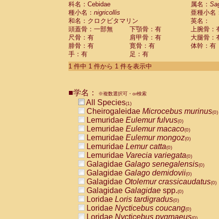
科名：Cebidae
Cebidae
Saguinus midas
属名：
Sa
(0)
種小名：
nigricollis
亜種小名
Cebidae
Saguinus mystax
(0)
和名：クロクビタマリン
英名：
Cebidae
Saguinus nigricollis
(1)
頭蓋骨：一部無
下顎骨：有
上腕骨：
Cebidae
Saguinus oedipus
(0)
尺骨：有
肩甲骨：有
大腿骨：
Cebidae
Saguinus weddelli
(0)
腓骨：有
寛骨：有
体幹：有
Cebidae
Saguinus
spp.
(0)
手：有
足：有
Cebidae
Aotus trivirgatus
(0)
Cebidae
Cebus albifrons
1 件中 1 件から 1 件を表示中
(0)
Cebidae
Cebus apella
(0)
Cebidae
Cebus capucinus
(0)
■学名：
Cebidae
Cebus nigrivittatus
※複数選択可・or検索
(0)
Cebidae
Cebus
spp.
All Species
(0)
(1)
Cebidae
Saimiri boliviensis
Cheirogaleidae
Microcebus murinus
(0)
(0)
Cebidae
Saimiri sciureus
Lemuridae
Eulemur fulvus
(0)
(0)
Atelidae
Alouatta caraya
Lemuridae
Eulemur macaco
(0)
(0)
Atelidae
Alouatta fusca
Lemuridae
Eulemur mongoz
(0)
(0)
Atelidae
Alouatta seniculus
Lemuridae
Lemur catta
(0)
(0)
Atelidae
Alouatta
spp.
Lemuridae
Varecia variegata
(0)
(0)
Atelidae
Ateles belzebuth
Galagidae
Galago senegalensis
(0)
(0)
Atelidae
Ateles geoffroyi
Galagidae
Galago demidovii
(0)
(0)
Atelidae
Ateles paniscus
Galagidae
Otolemur crassicaudatus
(0)
(0)
Atelidae
Ateles
spp.
Galagidae
Galagidae
spp.
(0)
(0)
Atelidae
Lagothrix lagothricha
Loridae
Loris tardigradus
(0)
(0)
Atelidae
Lagothrix lagothricha cana
Loridae
Nycticebus coucang
(0)
(0)
Pitheciidae
Cacajao calvus rubicundu
Loridae
Nycticebus pygmaeus
(0)