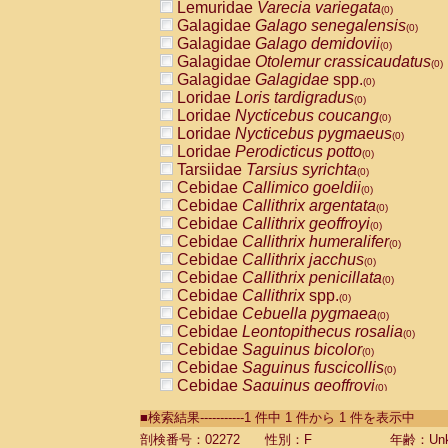
Lemuridae
Varecia variegata
(0)
Galagidae
Galago senegalensis
(0)
Galagidae
Galago demidovii
(0)
Galagidae
Otolemur crassicaudatus
(0)
Galagidae
Galagidae
spp.
(0)
Loridae
Loris tardigradus
(0)
Loridae
Nycticebus coucang
(0)
Loridae
Nycticebus pygmaeus
(0)
Loridae
Perodicticus potto
(0)
Tarsiidae
Tarsius syrichta
(0)
Cebidae
Callimico goeldii
(0)
Cebidae
Callithrix argentata
(0)
Cebidae
Callithrix geoffroyi
(0)
Cebidae
Callithrix humeralifer
(0)
Cebidae
Callithrix jacchus
(0)
Cebidae
Callithrix penicillata
(0)
Cebidae
Callithrix
spp.
(0)
Cebidae
Cebuella pygmaea
(0)
Cebidae
Leontopithecus rosalia
(0)
Cebidae
Saguinus bicolor
(0)
Cebidae
Saguinus fuscicollis
(0)
Cebidae
Saguinus geoffroyi
(0)
Cebidae
Saguinus imperator
(0)
■検索結果-----------1 件中 1 件から 1 件を表示中
Cebidae
Saguinus labiatus
(0)
Cebidae
Saguinus leucopus
剖検番号：02272
性別：F
年齢：Unk
(0)