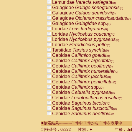
Lemuridae
Varecia variegata
(0)
Galagidae
Galago senegalensis
(0)
Galagidae
Galago demidovii
(0)
Galagidae
Otolemur crassicaudatus
(0)
Galagidae
Galagidae
spp.
(0)
Loridae
Loris tardigradus
(0)
Loridae
Nycticebus coucang
(0)
Loridae
Nycticebus pygmaeus
(0)
Loridae
Perodicticus potto
(0)
Tarsiidae
Tarsius syrichta
(0)
Cebidae
Callimico goeldii
(0)
Cebidae
Callithrix argentata
(0)
Cebidae
Callithrix geoffroyi
(0)
Cebidae
Callithrix humeralifer
(0)
Cebidae
Callithrix jacchus
(0)
Cebidae
Callithrix penicillata
(0)
Cebidae
Callithrix
spp.
(0)
Cebidae
Cebuella pygmaea
(0)
Cebidae
Leontopithecus rosalia
(0)
Cebidae
Saguinus bicolor
(0)
Cebidae
Saguinus fuscicollis
(0)
Cebidae
Saguinus geoffroyi
(0)
Cebidae
Saguinus imperator
(0)
■検索結果-----------1 件中 1 件から 1 件を表示中
Cebidae
Saguinus labiatus
(0)
Cebidae
Saguinus leucopus
剖検番号：02272
性別：F
年齢：Unk
(0)