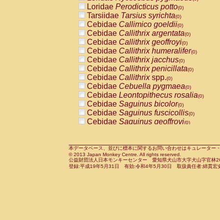
Pitheciidae
Callicebus cupreus
Loridae
Perodicticus potto
(0)
(0)
Pitheciidae
Callicebus donacophilus
Tarsiidae
Tarsius syrichta
(0
(0)
Pitheciidae
Callicebus moloch
Cebidae
Callimico goeldii
(0)
(0)
Pitheciidae
Callicebus torquatus
Cebidae
Callithrix argentata
(0)
(0)
Pitheciidae
Callicebus
spp.
Cebidae
Callithrix geoffroyi
(0)
(0)
Pitheciidae
Chiropotes satanas
Cebidae
Callithrix humeralifer
(0)
(0)
Pitheciidae
Pithecia monachus
Cebidae
Callithrix jacchus
(0)
(0)
Pitheciidae
Pithecia pithecia
Cebidae
Callithrix penicillata
(0)
(0)
Cercopithecidae
Cercocebus agilis
Cebidae
Callithrix
spp.
(0)
(0)
Cercopithecidae
Cercocebus galeritus
Cebidae
Cebuella pygmaea
(0)
Cercopithecidae
Cercocebus torquatu
Cebidae
Leontopithecus rosalia
(0)
Cercopithecidae
Cercocebus torquatus
Cebidae
Saguinus bicolor
(0)
Cercopithecidae
Cercocebus torquatu
Cebidae
Saguinus fuscicollis
(0)
Cercopithecidae
Cercocebus
hybrid
Cebidae
Saguinus geoffroyi
(0)
(0)
Cercopithecidae
Cercocebus
spp.
Cebidae
Saguinus imperator
(0)
(0)
Cercopithecidae
Lophocebus albigen
Cebidae
Saguinus labiatus
(0)
Cercopithecidae
Papio anubis
Cebidae
Saguinus leucopus
本データベース、並びに標本に関するお問い合わせはキュレーター・新宅勇太までお願い
(0)
(0)
© 2013 Japan Monkey Centre. All rights reserved.
Cercopithecidae
Papio cynocephalus
Cebidae
Saguinus midas
(
(0)
公益財団法人日本モンキーセンター 愛知県犬山市大字犬山字官林26番
Cercopithecidae
Papio hamadryas
Cebidae
Saguinus mystax
(0)
登録:平成19年5月31日 有効:令和4年5月30日 取扱責任者:綿貫宏
(0)
Cercopithecidae
Papio papio
Cebidae
Saguinus nigricollis
(0)
(1)
Cercopithecidae
Papio
spp.
Cebidae
Saguinus oedipus
(0)
(1)
Cercopithecidae
Mandrillus leucopha
Cebidae
Saguinus weddelli
(0)
Cercopithecidae
Mandrillus sphinx
Cebidae
Saguinus
spp.
(0)
(0)
Cercopithecidae
Theropithecus gelad
Cebidae
Aotus trivirgatus
(0)
Cercopithecidae
Macaca arctoides
Cebidae
Cebus albifrons
(0)
(0)