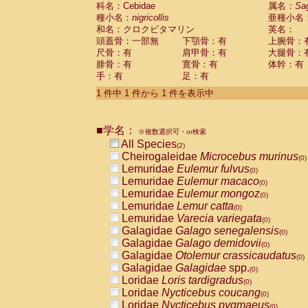
科名：Cebidae
Cebidae
Saguinus midas
属名：
Sa
(0)
種小名：
nigricollis
亜種小名
Cebidae
Saguinus mystax
(0)
和名：クロクビタマリン
英名：
Cebidae
Saguinus nigricollis
(1)
頭蓋骨：一部無
下顎骨：有
上腕骨：
Cebidae
Saguinus oedipus
(1)
尺骨：有
肩甲骨：有
大腿骨：
Cebidae
Saguinus weddelli
(0)
腓骨：有
寛骨：有
体幹：有
Cebidae
Saguinus
spp.
(0)
手：有
足：有
Cebidae
Aotus trivirgatus
(0)
Cebidae
Cebus albifrons
1 件中 1 件から 1 件を表示中
(0)
Cebidae
Cebus apella
(0)
Cebidae
Cebus capucinus
(0)
■学名：
Cebidae
Cebus nigrivittatus
※複数選択可・or検索
(0)
Cebidae
Cebus
spp.
All Species
(0)
(2)
Cebidae
Saimiri boliviensis
Cheirogaleidae
Microcebus murinus
(0)
(0)
Cebidae
Saimiri sciureus
Lemuridae
Eulemur fulvus
(0)
(0)
Atelidae
Alouatta caraya
Lemuridae
Eulemur macaco
(0)
(0)
Atelidae
Alouatta fusca
Lemuridae
Eulemur mongoz
(0)
(0)
Atelidae
Alouatta seniculus
Lemuridae
Lemur catta
(0)
(0)
Atelidae
Alouatta
spp.
Lemuridae
Varecia variegata
(0)
(0)
Atelidae
Ateles belzebuth
Galagidae
Galago senegalensis
(0)
(0)
Atelidae
Ateles geoffroyi
Galagidae
Galago demidovii
(0)
(0)
Atelidae
Ateles paniscus
Galagidae
Otolemur crassicaudatus
(0)
(0)
Atelidae
Ateles
spp.
Galagidae
Galagidae
spp.
(0)
(0)
Atelidae
Lagothrix lagothricha
Loridae
Loris tardigradus
(0)
(0)
Atelidae
Lagothrix lagothricha cana
Loridae
Nycticebus coucang
(0)
(0)
Pitheciidae
Cacajao calvus rubicundu
Loridae
Nycticebus pygmaeus
(0)