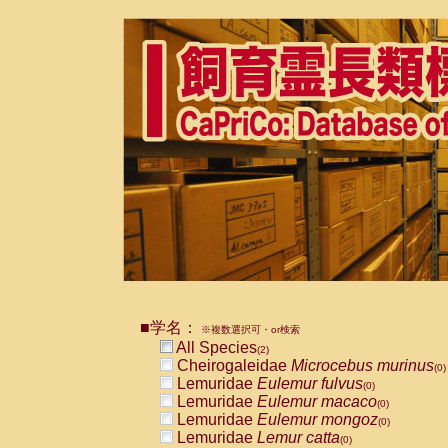
■学名：
※複数選択可・or検索
All Species
(2)
Cheirogaleidae
Microcebus murinus
(0)
Lemuridae
Eulemur fulvus
(0)
Lemuridae
Eulemur macaco
(0)
Lemuridae
Eulemur mongoz
(0)
Lemuridae
Lemur catta
(0)