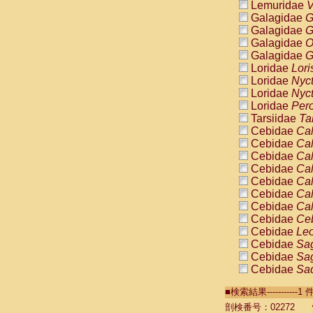
Lemuridae
V
Galagidae
G
Galagidae
G
Galagidae
O
Galagidae
G
Loridae
Lori
Loridae
Nyc
Loridae
Nyc
Loridae
Pero
Tarsiidae
Ta
Cebidae
Cal
Cebidae
Cal
Cebidae
Cal
Cebidae
Cal
Cebidae
Cal
Cebidae
Cal
Cebidae
Cal
Cebidae
Ce
Cebidae
Leo
Cebidae
Sag
Cebidae
Sag
Cebidae
Sag
Cebidae
Sag
■検索結果----------
Cebidae
Sag
Cebidae
Sa
剖検番号：02272