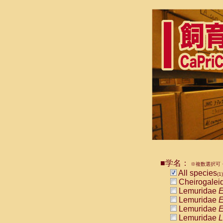
■学名：
※複数選択可・
All species
(1)
Cheirogalei
Lemuridae
E
Lemuridae
E
Lemuridae
E
Lemuridae
L