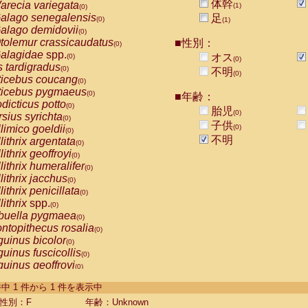
体幹
arecia variegata
(1)
(0)
alago senegalensis
足
(0)
(1)
alago demidovii
(0)
tolemur crassicaudatus
■性別：
(0)
alagidae
spp.
オス
(0)
(0)
s tardigradus
(0)
不明
(0)
ticebus coucang
(0)
ticebus pygmaeus
(0)
■年齢：
dicticus potto
(0)
胎児
(0)
rsius syrichta
(0)
子供
limico goeldii
(0)
(0)
不明
lithrix argentata
(0)
lithrix geoffroyi
(0)
lithrix humeralifer
(0)
lithrix jacchus
(0)
lithrix penicillata
(0)
lithrix
spp.
(0)
buella pygmaea
(0)
ntopithecus rosalia
(0)
uinus bicolor
(0)
uinus fuscicollis
(0)
uinus geoffroyi
(0)
uinus imperator
(0)
-1 件中 1 件から 1 件を表示中
uinus labiatus
(0)
guinus leucopus
性別：F
年齢：Unknown
(0)