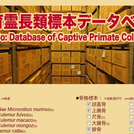
■骨格標本：
or検索
※複数選択可・and検
頭蓋骨
dae
Microcebus murinus
上腕骨
(0)
ulemur fulvus
(0)
尺骨
(1)
ulemur macaco
(0)
大腿骨
(1)
ulemur mongoz
(0)
腓骨
emur catta
(0)