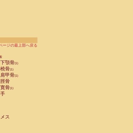
ページの最上部へ戻る
索
下顎骨
(1)
橈骨
(1)
肩甲骨
(1)
脛骨
寛骨
(1)
手
メス