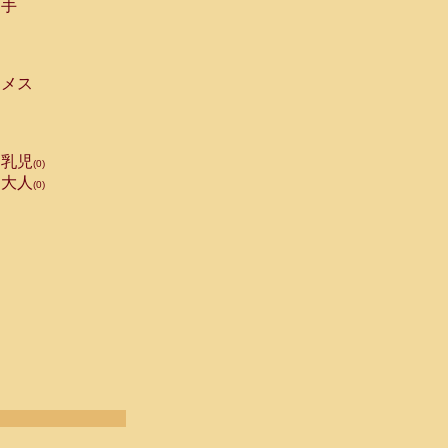
手
メス
乳児
(0)
大人
(0)