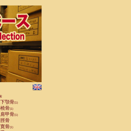
索
下顎骨
(1)
橈骨
(1)
肩甲骨
(1)
脛骨
寛骨
(1)