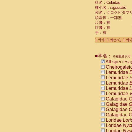
科名：Cebidae
Cebidae
Sa
種小名：
nigricollis
Cebidae
Sa
和名：クロクビタマ
Cebidae
Sag
頭蓋骨：一部無
Cebidae
Sa
尺骨：有
Cebidae
Sag
腓骨：有
Cebidae
Sa
手：有
Cebidae
Aot
Cebidae
Ceb
1 件中 1 件から 1 
Cebidae
Ceb
Cebidae
Ce
■学名：
Cebidae
Ceb
※複数選択可・
Cebidae
Ce
All species
(1)
Cebidae
Sai
Cheirogalei
Cebidae
Sai
Lemuridae
E
Atelidae
Alo
Lemuridae
E
Atelidae
Alo
Lemuridae
E
Atelidae
Alo
Lemuridae
L
Atelidae
Alo
Lemuridae
V
Atelidae
Ate
Galagidae
G
Atelidae
Ate
Galagidae
G
Atelidae
Ate
Galagidae
O
Atelidae
Ate
Galagidae
G
Atelidae
Lag
Loridae
Lori
Atelidae
Lag
Loridae
Nyc
Pitheciidae
Loridae
Nyc