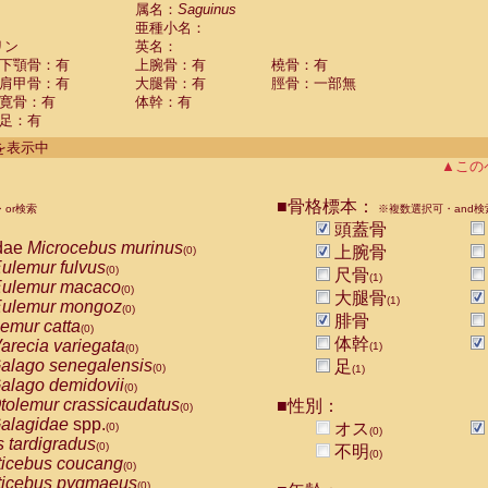
guinus midas
属名：
Saguinus
(0)
亜種小名：
guinus mystax
(0)
リン
英名：
uinus nigricollis
(1)
下顎骨：有
上腕骨：有
橈骨：有
guinus oedipus
(0)
肩甲骨：有
大腿骨：有
脛骨：一部無
uinus weddelli
(0)
寛骨：有
体幹：有
guinus
spp.
(0)
足：有
us trivirgatus
(0)
us albifrons
件を表示中
(0)
us apella
▲この
(0)
bus capucinus
(0)
us nigrivittatus
■骨格標本：
or検索
(0)
※複数選択可・and検
bus
spp.
頭蓋骨
(0)
miri boliviensis
dae
Microcebus murinus
(0)
上腕骨
(0)
miri sciureus
ulemur fulvus
(0)
(0)
尺骨
(1)
uatta caraya
ulemur macaco
(0)
(0)
大腿骨
(1)
uatta fusca
ulemur mongoz
(0)
(0)
腓骨
uatta seniculus
emur catta
(0)
(0)
uatta
spp.
体幹
arecia variegata
(0)
(1)
(0)
les belzebuth
alago senegalensis
足
(0)
(0)
(1)
les geoffroyi
alago demidovii
(0)
(0)
les paniscus
tolemur crassicaudatus
■性別：
(0)
(0)
les
spp.
alagidae
spp.
(0)
オス
(0)
(0)
othrix lagothricha
s tardigradus
(0)
(0)
不明
(0)
othrix lagothricha cana
ticebus coucang
(0)
(0)
Cacajao calvus rubicundus
ticebus pygmaeus
(0)
(0)