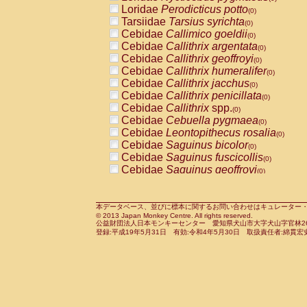
Pitheciidae
Callicebus cupreus
Loridae
Perodicticus potto
(0)
(0)
Pitheciidae
Callicebus donacophilus
Tarsiidae
Tarsius syrichta
(0
(0)
Pitheciidae
Callicebus moloch
Cebidae
Callimico goeldii
(0)
(0)
Pitheciidae
Callicebus torquatus
Cebidae
Callithrix argentata
(0)
(0)
Pitheciidae
Callicebus
spp.
Cebidae
Callithrix geoffroyi
(0)
(0)
Pitheciidae
Chiropotes satanas
Cebidae
Callithrix humeralifer
(0)
(0)
Pitheciidae
Pithecia monachus
Cebidae
Callithrix jacchus
(0)
(0)
Pitheciidae
Pithecia pithecia
Cebidae
Callithrix penicillata
(0)
(0)
Cercopithecidae
Cercocebus agilis
Cebidae
Callithrix
spp.
(0)
(0)
Cercopithecidae
Cercocebus galeritus
Cebidae
Cebuella pygmaea
(0)
Cercopithecidae
Cercocebus torquatu
Cebidae
Leontopithecus rosalia
(0)
Cercopithecidae
Cercocebus torquatus
Cebidae
Saguinus bicolor
(0)
Cercopithecidae
Cercocebus torquatu
Cebidae
Saguinus fuscicollis
(0)
Cercopithecidae
Cercocebus
hybrid
Cebidae
Saguinus geoffroyi
(0)
(0)
Cercopithecidae
Cercocebus
spp.
Cebidae
Saguinus imperator
(0)
(0)
Cercopithecidae
Lophocebus albigen
Cebidae
Saguinus labiatus
(0)
Cercopithecidae
Papio anubis
Cebidae
Saguinus leucopus
本データベース、並びに標本に関するお問い合わせはキュレーター・新宅勇太までお願い
(0)
(0)
© 2013 Japan Monkey Centre. All rights reserved.
Cercopithecidae
Papio cynocephalus
Cebidae
Saguinus midas
(
(0)
公益財団法人日本モンキーセンター 愛知県犬山市大字犬山字官林26番
Cercopithecidae
Papio hamadryas
Cebidae
Saguinus mystax
(0)
登録:平成19年5月31日 有効:令和4年5月30日 取扱責任者:綿貫宏
(0)
Cercopithecidae
Papio papio
Cebidae
Saguinus nigricollis
(0)
(1)
Cercopithecidae
Papio
spp.
Cebidae
Saguinus oedipus
(0)
(0)
Cercopithecidae
Mandrillus leucopha
Cebidae
Saguinus weddelli
(0)
Cercopithecidae
Mandrillus sphinx
Cebidae
Saguinus
spp.
(0)
(0)
Cercopithecidae
Theropithecus gelad
Cebidae
Aotus trivirgatus
(0)
Cercopithecidae
Macaca arctoides
Cebidae
Cebus albifrons
(0)
(0)