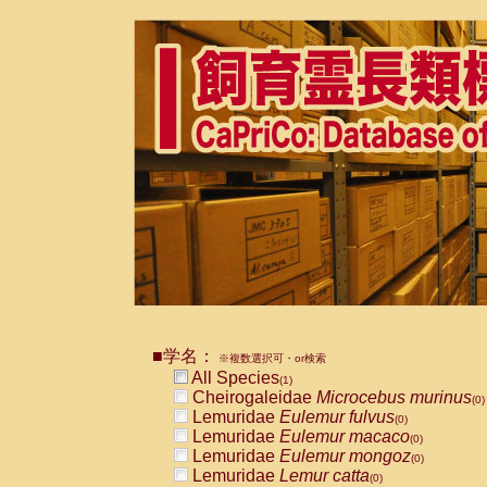
■学名：
※複数選択可・or検索
All Species
(1)
Cheirogaleidae
Microcebus murinus
(0)
Lemuridae
Eulemur fulvus
(0)
Lemuridae
Eulemur macaco
(0)
Lemuridae
Eulemur mongoz
(0)
Lemuridae
Lemur catta
(0)