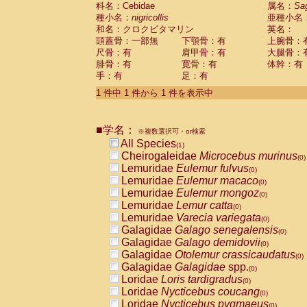
科名：Cebidae
Cebidae
Saguinus midas
属名：
Sa
(0)
種小名：
nigricollis
亜種小名
Cebidae
Saguinus mystax
(0)
和名：クロクビタマリン
英名：
Cebidae
Saguinus nigricollis
(1)
頭蓋骨：一部無
下顎骨：有
上腕骨：
Cebidae
Saguinus oedipus
(0)
尺骨：有
肩甲骨：有
大腿骨：
Cebidae
Saguinus weddelli
(0)
腓骨：有
寛骨：有
体幹：有
Cebidae
Saguinus
spp.
(0)
手：有
足：有
Cebidae
Aotus trivirgatus
(0)
Cebidae
Cebus albifrons
1 件中 1 件から 1 件を表示中
(0)
Cebidae
Cebus apella
(0)
Cebidae
Cebus capucinus
(0)
■学名：
Cebidae
Cebus nigrivittatus
※複数選択可・or検索
(0)
Cebidae
Cebus
spp.
All Species
(0)
(1)
Cebidae
Saimiri boliviensis
Cheirogaleidae
Microcebus murinus
(0)
(0)
Cebidae
Saimiri sciureus
Lemuridae
Eulemur fulvus
(0)
(0)
Atelidae
Alouatta caraya
Lemuridae
Eulemur macaco
(0)
(0)
Atelidae
Alouatta fusca
Lemuridae
Eulemur mongoz
(0)
(0)
Atelidae
Alouatta seniculus
Lemuridae
Lemur catta
(0)
(0)
Atelidae
Alouatta
spp.
Lemuridae
Varecia variegata
(0)
(0)
Atelidae
Ateles belzebuth
Galagidae
Galago senegalensis
(0)
(0)
Atelidae
Ateles geoffroyi
Galagidae
Galago demidovii
(0)
(0)
Atelidae
Ateles paniscus
Galagidae
Otolemur crassicaudatus
(0)
(0)
Atelidae
Ateles
spp.
Galagidae
Galagidae
spp.
(0)
(0)
Atelidae
Lagothrix lagothricha
Loridae
Loris tardigradus
(0)
(0)
Atelidae
Lagothrix lagothricha cana
Loridae
Nycticebus coucang
(0)
(0)
Pitheciidae
Cacajao calvus rubicundu
Loridae
Nycticebus pygmaeus
(0)