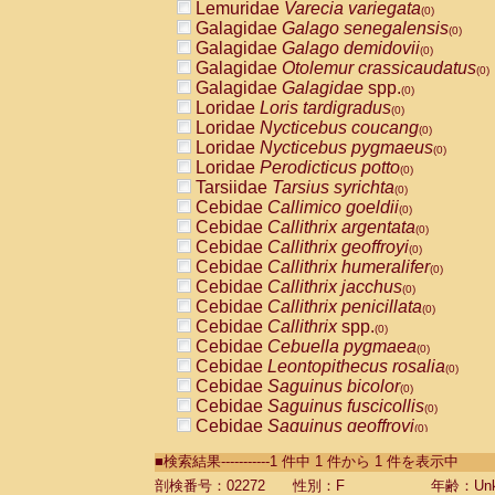
Lemuridae
Varecia variegata
(0)
Galagidae
Galago senegalensis
(0)
Galagidae
Galago demidovii
(0)
Galagidae
Otolemur crassicaudatus
(0)
Galagidae
Galagidae
spp.
(0)
Loridae
Loris tardigradus
(0)
Loridae
Nycticebus coucang
(0)
Loridae
Nycticebus pygmaeus
(0)
Loridae
Perodicticus potto
(0)
Tarsiidae
Tarsius syrichta
(0)
Cebidae
Callimico goeldii
(0)
Cebidae
Callithrix argentata
(0)
Cebidae
Callithrix geoffroyi
(0)
Cebidae
Callithrix humeralifer
(0)
Cebidae
Callithrix jacchus
(0)
Cebidae
Callithrix penicillata
(0)
Cebidae
Callithrix
spp.
(0)
Cebidae
Cebuella pygmaea
(0)
Cebidae
Leontopithecus rosalia
(0)
Cebidae
Saguinus bicolor
(0)
Cebidae
Saguinus fuscicollis
(0)
Cebidae
Saguinus geoffroyi
(0)
Cebidae
Saguinus imperator
(0)
■検索結果-----------1 件中 1 件から 1 件を表示中
Cebidae
Saguinus labiatus
(0)
Cebidae
Saguinus leucopus
剖検番号：02272
性別：F
年齢：Unk
(0)