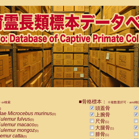
■骨格標本：
or検索
※複数選択可・and検
頭蓋骨
)
dae
Microcebus murinus
上腕骨
(0)
ulemur fulvus
(0)
尺骨
(1)
ulemur macaco
(0)
大腿骨
(1)
ulemur mongoz
(0)
腓骨
emur catta
(1)
(0)