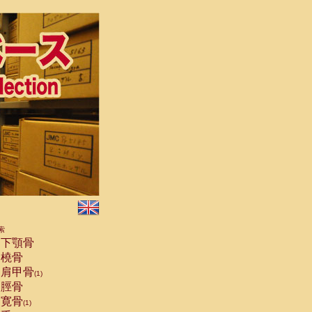
索
下顎骨
橈骨
肩甲骨
(1)
脛骨
寛骨
(1)