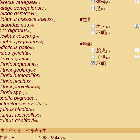
体幹
arecia variegata
(1)
(0)
alago senegalensis
足
(0)
(1)
alago demidovii
(0)
tolemur crassicaudatus
■性別：
(0)
alagidae
spp.
オス
(0)
(0)
s tardigradus
(0)
不明
(0)
ticebus coucang
(0)
ticebus pygmaeus
(0)
■年齢：
dicticus potto
(0)
胎児
(0)
rsius syrichta
(0)
子供
limico goeldii
(0)
(0)
不明
lithrix argentata
(0)
lithrix geoffroyi
(0)
lithrix humeralifer
(0)
lithrix jacchus
(0)
lithrix penicillata
(0)
lithrix
spp.
(0)
buella pygmaea
(0)
ntopithecus rosalia
(0)
uinus bicolor
(0)
uinus fuscicollis
(0)
uinus geoffroyi
(0)
uinus imperator
(0)
-1 件中 1 件から 1 件を表示中
uinus labiatus
(0)
guinus leucopus
性別：F
年齢：Unknown
(0)