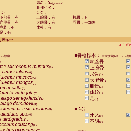
guinus midas
属名：
Saguinus
(0)
亜種小名：
guinus mystax
(0)
リン
英名：
uinus nigricollis
(1)
下顎骨：有
上腕骨：有
橈骨：有
guinus oedipus
(0)
肩甲骨：有
大腿骨：有
脛骨：一部無
uinus weddelli
(0)
寛骨：有
体幹：有
guinus
spp.
(0)
足：有
us trivirgatus
(0)
us albifrons
件を表示中
(0)
us apella
▲この
(0)
bus capucinus
(0)
us nigrivittatus
■骨格標本：
or検索
(0)
※複数選択可・and検
bus
spp.
頭蓋骨
(0)
)
miri boliviensis
dae
Microcebus murinus
(0)
上腕骨
(0)
miri sciureus
ulemur fulvus
(0)
(0)
尺骨
(1)
uatta caraya
ulemur macaco
(0)
(0)
大腿骨
(1)
uatta fusca
ulemur mongoz
(0)
(0)
腓骨
uatta seniculus
emur catta
(1)
(0)
(0)
uatta
spp.
体幹
arecia variegata
(0)
(1)
(0)
les belzebuth
alago senegalensis
足
(0)
(0)
(1)
les geoffroyi
alago demidovii
(0)
(0)
les paniscus
tolemur crassicaudatus
■性別：
(0)
(0)
les
spp.
alagidae
spp.
(0)
オス
(0)
(0)
othrix lagothricha
s tardigradus
(0)
(0)
不明
(0)
othrix lagothricha cana
ticebus coucang
(0)
(0)
Cacajao calvus rubicundus
ticebus pygmaeus
(0)
(0)