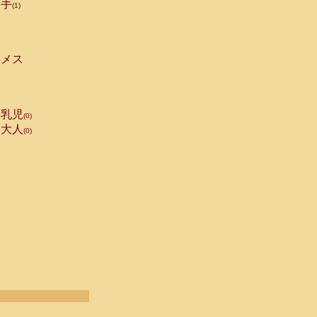
手
(1)
メス
乳児
(0)
大人
(0)