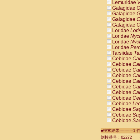
Lemuridae
V
Galagidae
G
Galagidae
G
Galagidae
O
Galagidae
G
Loridae
Lori
Loridae
Nyc
Loridae
Nyc
Loridae
Pero
Tarsiidae
Ta
Cebidae
Cal
Cebidae
Cal
Cebidae
Cal
Cebidae
Cal
Cebidae
Cal
Cebidae
Cal
Cebidae
Cal
Cebidae
Ce
Cebidae
Leo
Cebidae
Sag
Cebidae
Sag
Cebidae
Sag
Cebidae
Sag
■検索結果----------
Cebidae
Sag
Cebidae
Sa
剖検番号：02272