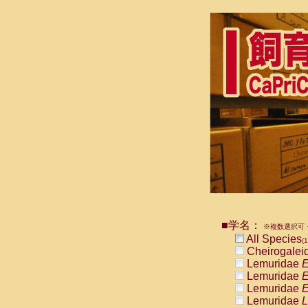
■学名：
※複数選択可・
All Species
(1
Cheirogalei
Lemuridae
E
Lemuridae
E
Lemuridae
E
Lemuridae
L