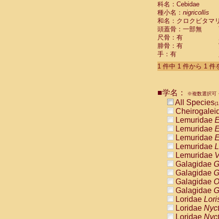
科名：Cebidae
Cebidae
Sa
種小名：
nigricollis
Cebidae
Sa
和名：クロクビタマ
Cebidae
Sag
頭蓋骨：一部無
Cebidae
Sa
尺骨：有
Cebidae
Sag
腓骨：有
Cebidae
Sa
手：有
Cebidae
Aot
Cebidae
Ceb
1 件中 1 件から 1 
Cebidae
Ceb
Cebidae
Ce
■学名：
Cebidae
Ceb
※複数選択可・
Cebidae
Ce
All Species
(1
Cebidae
Sai
Cheirogalei
Cebidae
Sai
Lemuridae
E
Atelidae
Alo
Lemuridae
E
Atelidae
Alo
Lemuridae
E
Atelidae
Alo
Lemuridae
L
Atelidae
Alo
Lemuridae
V
Atelidae
Ate
Galagidae
G
Atelidae
Ate
Galagidae
G
Atelidae
Ate
Galagidae
O
Atelidae
Ate
Galagidae
G
Atelidae
Lag
Loridae
Lori
Atelidae
Lag
Loridae
Nyc
Pitheciidae
Loridae
Nyc