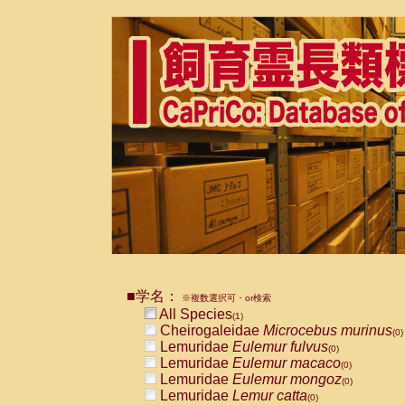
■学名：
※複数選択可・or検索
All Species
(1)
Cheirogaleidae
Microcebus murinus
(0)
Lemuridae
Eulemur fulvus
(0)
Lemuridae
Eulemur macaco
(0)
Lemuridae
Eulemur mongoz
(0)
Lemuridae
Lemur catta
(0)