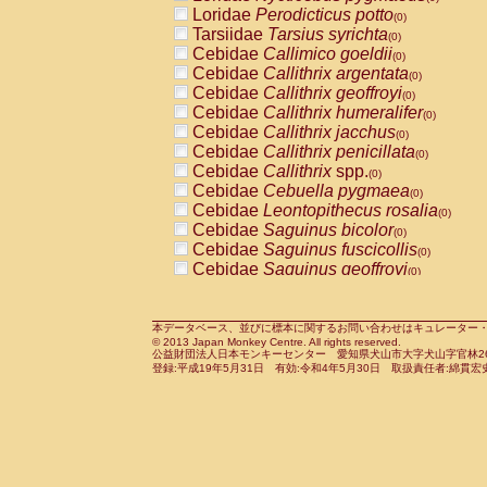
Pitheciidae
Callicebus cupreus
Loridae
Perodicticus potto
(0)
(0)
Pitheciidae
Callicebus donacophilus
Tarsiidae
Tarsius syrichta
(0
(0)
Pitheciidae
Callicebus moloch
Cebidae
Callimico goeldii
(0)
(0)
Pitheciidae
Callicebus torquatus
Cebidae
Callithrix argentata
(0)
(0)
Pitheciidae
Callicebus
spp.
Cebidae
Callithrix geoffroyi
(0)
(0)
Pitheciidae
Chiropotes satanas
Cebidae
Callithrix humeralifer
(0)
(0)
Pitheciidae
Pithecia monachus
Cebidae
Callithrix jacchus
(0)
(0)
Pitheciidae
Pithecia pithecia
Cebidae
Callithrix penicillata
(0)
(0)
Cercopithecidae
Cercocebus agilis
Cebidae
Callithrix
spp.
(0)
(0)
Cercopithecidae
Cercocebus galeritus
Cebidae
Cebuella pygmaea
(0)
Cercopithecidae
Cercocebus torquatu
Cebidae
Leontopithecus rosalia
(0)
Cercopithecidae
Cercocebus torquatus
Cebidae
Saguinus bicolor
(0)
Cercopithecidae
Cercocebus torquatu
Cebidae
Saguinus fuscicollis
(0)
Cercopithecidae
Cercocebus
hybrid
Cebidae
Saguinus geoffroyi
(0)
(0)
Cercopithecidae
Cercocebus
spp.
Cebidae
Saguinus imperator
(0)
(0)
Cercopithecidae
Lophocebus albigen
Cebidae
Saguinus labiatus
(0)
Cercopithecidae
Papio anubis
Cebidae
Saguinus leucopus
本データベース、並びに標本に関するお問い合わせはキュレーター・新宅勇太までお願い
(0)
(0)
© 2013 Japan Monkey Centre. All rights reserved.
Cercopithecidae
Papio cynocephalus
Cebidae
Saguinus midas
(
(0)
公益財団法人日本モンキーセンター 愛知県犬山市大字犬山字官林26番
Cercopithecidae
Papio hamadryas
Cebidae
Saguinus mystax
(0)
登録:平成19年5月31日 有効:令和4年5月30日 取扱責任者:綿貫宏
(0)
Cercopithecidae
Papio papio
Cebidae
Saguinus nigricollis
(0)
(1)
Cercopithecidae
Papio
spp.
Cebidae
Saguinus oedipus
(0)
(0)
Cercopithecidae
Mandrillus leucopha
Cebidae
Saguinus weddelli
(0)
Cercopithecidae
Mandrillus sphinx
Cebidae
Saguinus
spp.
(0)
(0)
Cercopithecidae
Theropithecus gelad
Cebidae
Aotus trivirgatus
(0)
Cercopithecidae
Macaca arctoides
Cebidae
Cebus albifrons
(0)
(0)