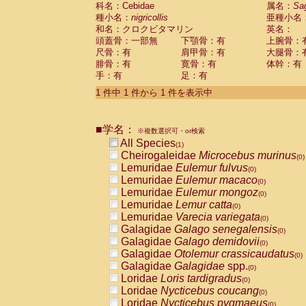
科名：Cebidae
Cebidae
Saguinus midas
属名：
Sa
(0)
種小名：
nigricollis
亜種小名
Cebidae
Saguinus mystax
(0)
和名：クロクビタマリン
英名：
Cebidae
Saguinus nigricollis
(1)
頭蓋骨：一部無
下顎骨：有
上腕骨：
Cebidae
Saguinus oedipus
(0)
尺骨：有
肩甲骨：有
大腿骨：
Cebidae
Saguinus weddelli
(0)
腓骨：有
寛骨：有
体幹：有
Cebidae
Saguinus
spp.
(0)
手：有
足：有
Cebidae
Aotus trivirgatus
(0)
Cebidae
Cebus albifrons
1 件中 1 件から 1 件を表示中
(0)
Cebidae
Cebus apella
(0)
Cebidae
Cebus capucinus
(0)
■学名：
Cebidae
Cebus nigrivittatus
※複数選択可・or検索
(0)
Cebidae
Cebus
spp.
All Species
(0)
(1)
Cebidae
Saimiri boliviensis
Cheirogaleidae
Microcebus murinus
(0)
(0)
Cebidae
Saimiri sciureus
Lemuridae
Eulemur fulvus
(0)
(0)
Atelidae
Alouatta caraya
Lemuridae
Eulemur macaco
(0)
(0)
Atelidae
Alouatta fusca
Lemuridae
Eulemur mongoz
(0)
(0)
Atelidae
Alouatta seniculus
Lemuridae
Lemur catta
(0)
(0)
Atelidae
Alouatta
spp.
Lemuridae
Varecia variegata
(0)
(0)
Atelidae
Ateles belzebuth
Galagidae
Galago senegalensis
(0)
(0)
Atelidae
Ateles geoffroyi
Galagidae
Galago demidovii
(0)
(0)
Atelidae
Ateles paniscus
Galagidae
Otolemur crassicaudatus
(0)
(0)
Atelidae
Ateles
spp.
Galagidae
Galagidae
spp.
(0)
(0)
Atelidae
Lagothrix lagothricha
Loridae
Loris tardigradus
(0)
(0)
Atelidae
Lagothrix lagothricha cana
Loridae
Nycticebus coucang
(0)
(0)
Pitheciidae
Cacajao calvus rubicundu
Loridae
Nycticebus pygmaeus
(0)