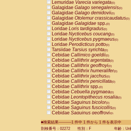
Lemuridae
Varecia variegata
(0)
Galagidae
Galago senegalensis
(0)
Galagidae
Galago demidovii
(0)
Galagidae
Otolemur crassicaudatus
(0)
Galagidae
Galagidae
spp.
(0)
Loridae
Loris tardigradus
(0)
Loridae
Nycticebus coucang
(0)
Loridae
Nycticebus pygmaeus
(0)
Loridae
Perodicticus potto
(0)
Tarsiidae
Tarsius syrichta
(0)
Cebidae
Callimico goeldii
(0)
Cebidae
Callithrix argentata
(0)
Cebidae
Callithrix geoffroyi
(0)
Cebidae
Callithrix humeralifer
(0)
Cebidae
Callithrix jacchus
(0)
Cebidae
Callithrix penicillata
(0)
Cebidae
Callithrix
spp.
(0)
Cebidae
Cebuella pygmaea
(0)
Cebidae
Leontopithecus rosalia
(0)
Cebidae
Saguinus bicolor
(0)
Cebidae
Saguinus fuscicollis
(0)
Cebidae
Saguinus geoffroyi
(0)
Cebidae
Saguinus imperator
(0)
■検索結果-----------1 件中 1 件から 1 件を表示中
Cebidae
Saguinus labiatus
(0)
Cebidae
Saguinus leucopus
剖検番号：02272
性別：F
年齢：Unk
(0)