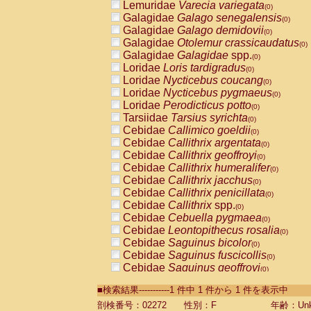
Lemuridae
Varecia variegata
(0)
Galagidae
Galago senegalensis
(0)
Galagidae
Galago demidovii
(0)
Galagidae
Otolemur crassicaudatus
(0)
Galagidae
Galagidae
spp.
(0)
Loridae
Loris tardigradus
(0)
Loridae
Nycticebus coucang
(0)
Loridae
Nycticebus pygmaeus
(0)
Loridae
Perodicticus potto
(0)
Tarsiidae
Tarsius syrichta
(0)
Cebidae
Callimico goeldii
(0)
Cebidae
Callithrix argentata
(0)
Cebidae
Callithrix geoffroyi
(0)
Cebidae
Callithrix humeralifer
(0)
Cebidae
Callithrix jacchus
(0)
Cebidae
Callithrix penicillata
(0)
Cebidae
Callithrix
spp.
(0)
Cebidae
Cebuella pygmaea
(0)
Cebidae
Leontopithecus rosalia
(0)
Cebidae
Saguinus bicolor
(0)
Cebidae
Saguinus fuscicollis
(0)
Cebidae
Saguinus geoffroyi
(0)
Cebidae
Saguinus imperator
(0)
■検索結果-----------1 件中 1 件から 1 件を表示中
Cebidae
Saguinus labiatus
(0)
Cebidae
Saguinus leucopus
剖検番号：02272
性別：F
年齢：Unk
(0)