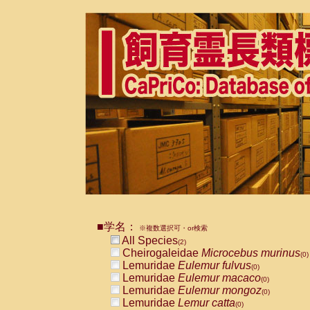
■学名：
※複数選択可・or検索
All Species
(2)
Cheirogaleidae
Microcebus murinus
(0)
Lemuridae
Eulemur fulvus
(0)
Lemuridae
Eulemur macaco
(0)
Lemuridae
Eulemur mongoz
(0)
Lemuridae
Lemur catta
(0)