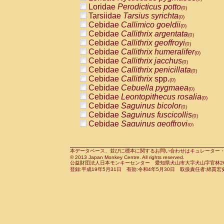
Pitheciidae
Callicebus cupreus
Loridae
Perodicticus potto
(0)
(0)
Pitheciidae
Callicebus donacophilus
Tarsiidae
Tarsius syrichta
(0
(0)
Pitheciidae
Callicebus moloch
Cebidae
Callimico goeldii
(0)
(0)
Pitheciidae
Callicebus torquatus
Cebidae
Callithrix argentata
(0)
(0)
Pitheciidae
Callicebus
spp.
Cebidae
Callithrix geoffroyi
(0)
(0)
Pitheciidae
Chiropotes satanas
Cebidae
Callithrix humeralifer
(0)
(0)
Pitheciidae
Pithecia monachus
Cebidae
Callithrix jacchus
(0)
(0)
Pitheciidae
Pithecia pithecia
Cebidae
Callithrix penicillata
(0)
(0)
Cercopithecidae
Cercocebus agilis
Cebidae
Callithrix
spp.
(0)
(0)
Cercopithecidae
Cercocebus galeritus
Cebidae
Cebuella pygmaea
(0)
Cercopithecidae
Cercocebus torquatu
Cebidae
Leontopithecus rosalia
(0)
Cercopithecidae
Cercocebus torquatus
Cebidae
Saguinus bicolor
(0)
Cercopithecidae
Cercocebus torquatu
Cebidae
Saguinus fuscicollis
(0)
Cercopithecidae
Cercocebus
hybrid
Cebidae
Saguinus geoffroyi
(0)
(0)
Cercopithecidae
Cercocebus
spp.
Cebidae
Saguinus imperator
(0)
(0)
Cercopithecidae
Lophocebus albigen
Cebidae
Saguinus labiatus
(0)
Cercopithecidae
Papio anubis
Cebidae
Saguinus leucopus
本データベース、並びに標本に関するお問い合わせはキュレーター・新宅勇太までお願い
(0)
(0)
© 2013 Japan Monkey Centre. All rights reserved.
Cercopithecidae
Papio cynocephalus
Cebidae
Saguinus midas
(
(0)
公益財団法人日本モンキーセンター 愛知県犬山市大字犬山字官林26番
Cercopithecidae
Papio hamadryas
Cebidae
Saguinus mystax
(0)
登録:平成19年5月31日 有効:令和4年5月30日 取扱責任者:綿貫宏
(0)
Cercopithecidae
Papio papio
Cebidae
Saguinus nigricollis
(0)
(1)
Cercopithecidae
Papio
spp.
Cebidae
Saguinus oedipus
(0)
(1)
Cercopithecidae
Mandrillus leucopha
Cebidae
Saguinus weddelli
(0)
Cercopithecidae
Mandrillus sphinx
Cebidae
Saguinus
spp.
(0)
(0)
Cercopithecidae
Theropithecus gelad
Cebidae
Aotus trivirgatus
(0)
Cercopithecidae
Macaca arctoides
Cebidae
Cebus albifrons
(0)
(0)