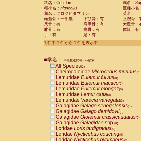
科名：Cebidae
Cebidae
Saguinus midas
属名：
Sa
(0)
種小名：
nigricollis
亜種小名
Cebidae
Saguinus mystax
(0)
和名：クロクビタマリン
英名：
Cebidae
Saguinus nigricollis
(1)
頭蓋骨：一部無
下顎骨：有
上腕骨：
Cebidae
Saguinus oedipus
(1)
尺骨：有
肩甲骨：有
大腿骨：
Cebidae
Saguinus weddelli
(0)
腓骨：有
寛骨：有
体幹：有
Cebidae
Saguinus
spp.
(0)
手：有
足：有
Cebidae
Aotus trivirgatus
(0)
Cebidae
Cebus albifrons
1 件中 1 件から 1 件を表示中
(0)
Cebidae
Cebus apella
(0)
Cebidae
Cebus capucinus
(0)
■学名：
Cebidae
Cebus nigrivittatus
※複数選択可・or検索
(0)
Cebidae
Cebus
spp.
All Species
(0)
(2)
Cebidae
Saimiri boliviensis
Cheirogaleidae
Microcebus murinus
(0)
(0)
Cebidae
Saimiri sciureus
Lemuridae
Eulemur fulvus
(0)
(0)
Atelidae
Alouatta caraya
Lemuridae
Eulemur macaco
(0)
(0)
Atelidae
Alouatta fusca
Lemuridae
Eulemur mongoz
(0)
(0)
Atelidae
Alouatta seniculus
Lemuridae
Lemur catta
(0)
(0)
Atelidae
Alouatta
spp.
Lemuridae
Varecia variegata
(0)
(0)
Atelidae
Ateles belzebuth
Galagidae
Galago senegalensis
(0)
(0)
Atelidae
Ateles geoffroyi
Galagidae
Galago demidovii
(0)
(0)
Atelidae
Ateles paniscus
Galagidae
Otolemur crassicaudatus
(0)
(0)
Atelidae
Ateles
spp.
Galagidae
Galagidae
spp.
(0)
(0)
Atelidae
Lagothrix lagothricha
Loridae
Loris tardigradus
(0)
(0)
Atelidae
Lagothrix lagothricha cana
Loridae
Nycticebus coucang
(0)
(0)
Pitheciidae
Cacajao calvus rubicundu
Loridae
Nycticebus pygmaeus
(0)