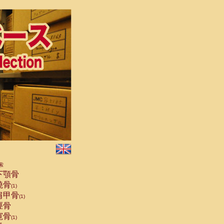
索
下顎骨
橈骨
(1)
肩甲骨
(1)
脛骨
寛骨
(1)