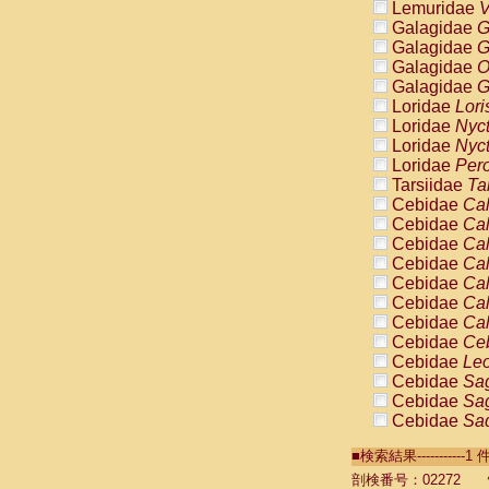
Lemuridae
V
Galagidae
G
Galagidae
G
Galagidae
O
Galagidae
G
Loridae
Lori
Loridae
Nyc
Loridae
Nyc
Loridae
Pero
Tarsiidae
Ta
Cebidae
Cal
Cebidae
Cal
Cebidae
Cal
Cebidae
Cal
Cebidae
Cal
Cebidae
Cal
Cebidae
Cal
Cebidae
Ce
Cebidae
Leo
Cebidae
Sag
Cebidae
Sag
Cebidae
Sag
Cebidae
Sag
■検索結果----------
Cebidae
Sag
Cebidae
Sa
剖検番号：02272