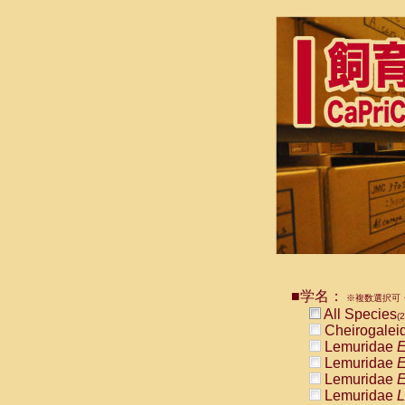
■学名：
※複数選択可・
All Species
(2
Cheirogalei
Lemuridae
E
Lemuridae
E
Lemuridae
E
Lemuridae
L