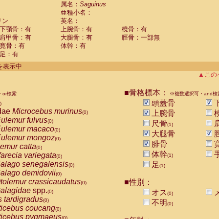
guinus midas
属名：
Saguinus
(0)
亜種小名：
guinus mystax
(0)
リン
英名：
uinus nigricollis
(1)
下顎骨：有
上腕骨：有
橈骨：有
guinus oedipus
(1)
肩甲骨：有
大腿骨：有
脛骨：一部無
uinus weddelli
(0)
寛骨：有
体幹：有
guinus
spp.
(0)
足：有
us trivirgatus
(0)
us albifrons
件を表示中
(0)
us apella
▲この
(0)
bus capucinus
(0)
us nigrivittatus
■骨格標本：
or検索
(0)
※複数選択可・and検
bus
spp.
頭蓋骨
(0)
)
miri boliviensis
dae
Microcebus murinus
(0)
上腕骨
(0)
miri sciureus
ulemur fulvus
(0)
(0)
尺骨
(1)
uatta caraya
ulemur macaco
(0)
(0)
大腿骨
uatta fusca
ulemur mongoz
(0)
(0)
腓骨
uatta seniculus
emur catta
(0)
(0)
uatta
spp.
体幹
arecia variegata
(0)
(1)
(0)
les belzebuth
alago senegalensis
足
(0)
(0)
(1)
les geoffroyi
alago demidovii
(0)
(0)
les paniscus
tolemur crassicaudatus
■性別：
(0)
(0)
les
spp.
alagidae
spp.
(0)
オス
(0)
(0)
othrix lagothricha
s tardigradus
(0)
(0)
不明
(0)
othrix lagothricha cana
ticebus coucang
(0)
(0)
Cacajao calvus rubicundus
ticebus pygmaeus
(0)
(0)