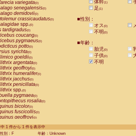
体幹
arecia variegata
(1)
(0)
alago senegalensis
足
(0)
(1)
alago demidovii
(0)
tolemur crassicaudatus
■性別：
(0)
alagidae
spp.
オス
(0)
(0)
s tardigradus
(0)
不明
(0)
ticebus coucang
(0)
ticebus pygmaeus
(0)
■年齢：
dicticus potto
(0)
胎児
(0)
rsius syrichta
(0)
子供
limico goeldii
(0)
(0)
不明
lithrix argentata
(0)
lithrix geoffroyi
(0)
lithrix humeralifer
(0)
lithrix jacchus
(0)
lithrix penicillata
(0)
lithrix
spp.
(0)
buella pygmaea
(0)
ntopithecus rosalia
(0)
uinus bicolor
(0)
uinus fuscicollis
(0)
uinus geoffroyi
(0)
uinus imperator
(0)
-1 件中 1 件から 1 件を表示中
uinus labiatus
(0)
guinus leucopus
性別：F
年齢：Unknown
(0)