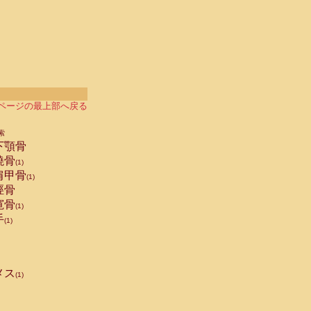
ページの最上部へ戻る
索
下顎骨
橈骨
(1)
肩甲骨
(1)
脛骨
寛骨
(1)
手
(1)
メス
(1)