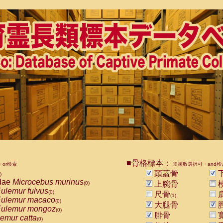
■骨格標本：
or検索
※複数選択可・and検
頭蓋骨
)
dae
Microcebus murinus
上腕骨
(0)
ulemur fulvus
(0)
尺骨
(1)
ulemur macaco
(0)
大腿骨
ulemur mongoz
(0)
腓骨
emur catta
(0)