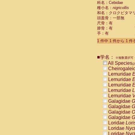
科名：Cebidae
Cebidae
Sa
種小名：
nigricollis
Cebidae
Sa
和名：クロクビタマ
Cebidae
Sag
頭蓋骨：一部無
Cebidae
Sa
尺骨：有
Cebidae
Sag
腓骨：有
Cebidae
Sa
手：有
Cebidae
Aot
Cebidae
Ceb
1 件中 1 件から 1 
Cebidae
Ceb
Cebidae
Ce
■学名：
Cebidae
Ceb
※複数選択可・
Cebidae
Ce
All Species
(2
Cebidae
Sai
Cheirogalei
Cebidae
Sai
Lemuridae
E
Atelidae
Alo
Lemuridae
E
Atelidae
Alo
Lemuridae
E
Atelidae
Alo
Lemuridae
L
Atelidae
Alo
Lemuridae
V
Atelidae
Ate
Galagidae
G
Atelidae
Ate
Galagidae
G
Atelidae
Ate
Galagidae
O
Atelidae
Ate
Galagidae
G
Atelidae
Lag
Loridae
Lori
Atelidae
Lag
Loridae
Nyc
Pitheciidae
Loridae
Nyc