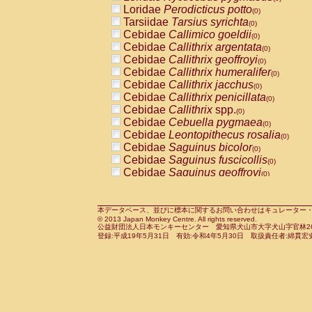
Pitheciidae
Callicebus cupreus
Loridae
Perodicticus potto
(0)
(0)
Pitheciidae
Callicebus donacophilus
Tarsiidae
Tarsius syrichta
(0
(0)
Pitheciidae
Callicebus moloch
Cebidae
Callimico goeldii
(0)
(0)
Pitheciidae
Callicebus torquatus
Cebidae
Callithrix argentata
(0)
(0)
Pitheciidae
Callicebus
spp.
Cebidae
Callithrix geoffroyi
(0)
(0)
Pitheciidae
Chiropotes satanas
Cebidae
Callithrix humeralifer
(0)
(0)
Pitheciidae
Pithecia monachus
Cebidae
Callithrix jacchus
(0)
(0)
Pitheciidae
Pithecia pithecia
Cebidae
Callithrix penicillata
(0)
(0)
Cercopithecidae
Cercocebus agilis
Cebidae
Callithrix
spp.
(0)
(0)
Cercopithecidae
Cercocebus galeritus
Cebidae
Cebuella pygmaea
(0)
Cercopithecidae
Cercocebus torquatu
Cebidae
Leontopithecus rosalia
(0)
Cercopithecidae
Cercocebus torquatus
Cebidae
Saguinus bicolor
(0)
Cercopithecidae
Cercocebus torquatu
Cebidae
Saguinus fuscicollis
(0)
Cercopithecidae
Cercocebus
hybrid
Cebidae
Saguinus geoffroyi
(0)
(0)
Cercopithecidae
Cercocebus
spp.
Cebidae
Saguinus imperator
(0)
(0)
Cercopithecidae
Lophocebus albigen
Cebidae
Saguinus labiatus
(0)
Cercopithecidae
Papio anubis
Cebidae
Saguinus leucopus
本データベース、並びに標本に関するお問い合わせはキュレーター・新宅勇太までお願い
(0)
(0)
© 2013 Japan Monkey Centre. All rights reserved.
Cercopithecidae
Papio cynocephalus
Cebidae
Saguinus midas
(
(0)
公益財団法人日本モンキーセンター 愛知県犬山市大字犬山字官林26番
Cercopithecidae
Papio hamadryas
Cebidae
Saguinus mystax
(0)
登録:平成19年5月31日 有効:令和4年5月30日 取扱責任者:綿貫宏
(0)
Cercopithecidae
Papio papio
Cebidae
Saguinus nigricollis
(0)
(1)
Cercopithecidae
Papio
spp.
Cebidae
Saguinus oedipus
(0)
(1)
Cercopithecidae
Mandrillus leucopha
Cebidae
Saguinus weddelli
(0)
Cercopithecidae
Mandrillus sphinx
Cebidae
Saguinus
spp.
(0)
(0)
Cercopithecidae
Theropithecus gelad
Cebidae
Aotus trivirgatus
(0)
Cercopithecidae
Macaca arctoides
Cebidae
Cebus albifrons
(0)
(0)