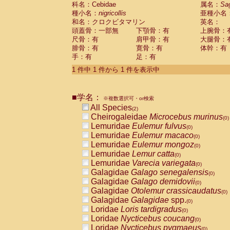
科名：Cebidae
Cebidae
Saguinus midas
属名：
Sa
(0)
種小名：
nigricollis
亜種小名
Cebidae
Saguinus mystax
(0)
和名：クロクビタマリン
英名：
Cebidae
Saguinus nigricollis
(1)
頭蓋骨：一部無
下顎骨：有
上腕骨：
Cebidae
Saguinus oedipus
(1)
尺骨：有
肩甲骨：有
大腿骨：
Cebidae
Saguinus weddelli
(0)
腓骨：有
寛骨：有
体幹：有
Cebidae
Saguinus
spp.
(0)
手：有
足：有
Cebidae
Aotus trivirgatus
(0)
Cebidae
Cebus albifrons
1 件中 1 件から 1 件を表示中
(0)
Cebidae
Cebus apella
(0)
Cebidae
Cebus capucinus
(0)
■学名：
Cebidae
Cebus nigrivittatus
※複数選択可・or検索
(0)
Cebidae
Cebus
spp.
All Species
(0)
(2)
Cebidae
Saimiri boliviensis
Cheirogaleidae
Microcebus murinus
(0)
(0)
Cebidae
Saimiri sciureus
Lemuridae
Eulemur fulvus
(0)
(0)
Atelidae
Alouatta caraya
Lemuridae
Eulemur macaco
(0)
(0)
Atelidae
Alouatta fusca
Lemuridae
Eulemur mongoz
(0)
(0)
Atelidae
Alouatta seniculus
Lemuridae
Lemur catta
(0)
(0)
Atelidae
Alouatta
spp.
Lemuridae
Varecia variegata
(0)
(0)
Atelidae
Ateles belzebuth
Galagidae
Galago senegalensis
(0)
(0)
Atelidae
Ateles geoffroyi
Galagidae
Galago demidovii
(0)
(0)
Atelidae
Ateles paniscus
Galagidae
Otolemur crassicaudatus
(0)
(0)
Atelidae
Ateles
spp.
Galagidae
Galagidae
spp.
(0)
(0)
Atelidae
Lagothrix lagothricha
Loridae
Loris tardigradus
(0)
(0)
Atelidae
Lagothrix lagothricha cana
Loridae
Nycticebus coucang
(0)
(0)
Pitheciidae
Cacajao calvus rubicundu
Loridae
Nycticebus pygmaeus
(0)