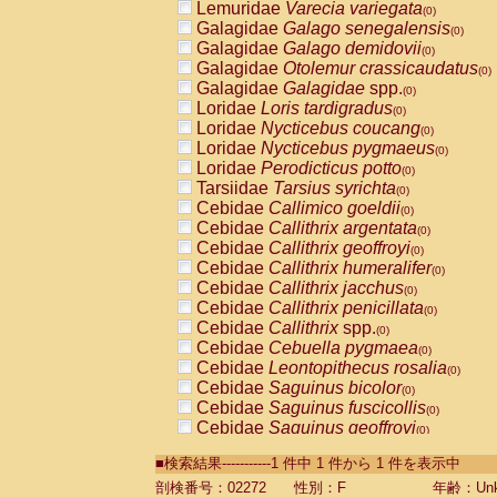
Lemuridae
Varecia variegata
(0)
Galagidae
Galago senegalensis
(0)
Galagidae
Galago demidovii
(0)
Galagidae
Otolemur crassicaudatus
(0)
Galagidae
Galagidae
spp.
(0)
Loridae
Loris tardigradus
(0)
Loridae
Nycticebus coucang
(0)
Loridae
Nycticebus pygmaeus
(0)
Loridae
Perodicticus potto
(0)
Tarsiidae
Tarsius syrichta
(0)
Cebidae
Callimico goeldii
(0)
Cebidae
Callithrix argentata
(0)
Cebidae
Callithrix geoffroyi
(0)
Cebidae
Callithrix humeralifer
(0)
Cebidae
Callithrix jacchus
(0)
Cebidae
Callithrix penicillata
(0)
Cebidae
Callithrix
spp.
(0)
Cebidae
Cebuella pygmaea
(0)
Cebidae
Leontopithecus rosalia
(0)
Cebidae
Saguinus bicolor
(0)
Cebidae
Saguinus fuscicollis
(0)
Cebidae
Saguinus geoffroyi
(0)
Cebidae
Saguinus imperator
(0)
■検索結果-----------1 件中 1 件から 1 件を表示中
Cebidae
Saguinus labiatus
(0)
Cebidae
Saguinus leucopus
剖検番号：02272
性別：F
年齢：Unk
(0)