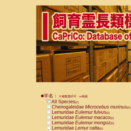
■学名：
※複数選択可・or検索
All Species
(2)
Cheirogaleidae
Microcebus murinus
(0)
Lemuridae
Eulemur fulvus
(0)
Lemuridae
Eulemur macaco
(0)
Lemuridae
Eulemur mongoz
(0)
Lemuridae
Lemur catta
(0)