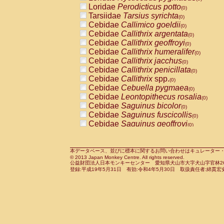
Pitheciidae
Callicebus cupreus
Loridae
Perodicticus potto
(0)
(0)
Pitheciidae
Callicebus donacophilus
Tarsiidae
Tarsius syrichta
(0
(0)
Pitheciidae
Callicebus moloch
Cebidae
Callimico goeldii
(0)
(0)
Pitheciidae
Callicebus torquatus
Cebidae
Callithrix argentata
(0)
(0)
Pitheciidae
Callicebus
spp.
Cebidae
Callithrix geoffroyi
(0)
(0)
Pitheciidae
Chiropotes satanas
Cebidae
Callithrix humeralifer
(0)
(0)
Pitheciidae
Pithecia monachus
Cebidae
Callithrix jacchus
(0)
(0)
Pitheciidae
Pithecia pithecia
Cebidae
Callithrix penicillata
(0)
(0)
Cercopithecidae
Cercocebus agilis
Cebidae
Callithrix
spp.
(0)
(0)
Cercopithecidae
Cercocebus galeritus
Cebidae
Cebuella pygmaea
(0)
Cercopithecidae
Cercocebus torquatu
Cebidae
Leontopithecus rosalia
(0)
Cercopithecidae
Cercocebus torquatus
Cebidae
Saguinus bicolor
(0)
Cercopithecidae
Cercocebus torquatu
Cebidae
Saguinus fuscicollis
(0)
Cercopithecidae
Cercocebus
hybrid
Cebidae
Saguinus geoffroyi
(0)
(0)
Cercopithecidae
Cercocebus
spp.
Cebidae
Saguinus imperator
(0)
(0)
Cercopithecidae
Lophocebus albigen
Cebidae
Saguinus labiatus
(0)
Cercopithecidae
Papio anubis
Cebidae
Saguinus leucopus
本データベース、並びに標本に関するお問い合わせはキュレーター・新宅勇太までお願い
(0)
(0)
© 2013 Japan Monkey Centre. All rights reserved.
Cercopithecidae
Papio cynocephalus
Cebidae
Saguinus midas
(
(0)
公益財団法人日本モンキーセンター 愛知県犬山市大字犬山字官林26番
Cercopithecidae
Papio hamadryas
Cebidae
Saguinus mystax
(0)
登録:平成19年5月31日 有効:令和4年5月30日 取扱責任者:綿貫宏
(0)
Cercopithecidae
Papio papio
Cebidae
Saguinus nigricollis
(0)
(0)
Cercopithecidae
Papio
spp.
Cebidae
Saguinus oedipus
(0)
(1)
Cercopithecidae
Mandrillus leucopha
Cebidae
Saguinus weddelli
(0)
Cercopithecidae
Mandrillus sphinx
Cebidae
Saguinus
spp.
(0)
(0)
Cercopithecidae
Theropithecus gelad
Cebidae
Aotus trivirgatus
(0)
Cercopithecidae
Macaca arctoides
Cebidae
Cebus albifrons
(0)
(0)