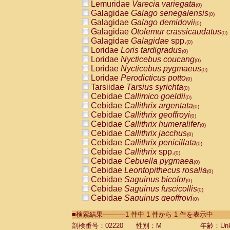
Lemuridae
Varecia variegata
(0)
Galagidae
Galago senegalensis
(0)
Galagidae
Galago demidovii
(0)
Galagidae
Otolemur crassicaudatus
(0)
Galagidae
Galagidae
spp.
(0)
Loridae
Loris tardigradus
(0)
Loridae
Nycticebus coucang
(0)
Loridae
Nycticebus pygmaeus
(0)
Loridae
Perodicticus potto
(0)
Tarsiidae
Tarsius syrichta
(0)
Cebidae
Callimico goeldii
(0)
Cebidae
Callithrix argentata
(0)
Cebidae
Callithrix geoffroyi
(0)
Cebidae
Callithrix humeralifer
(0)
Cebidae
Callithrix jacchus
(0)
Cebidae
Callithrix penicillata
(0)
Cebidae
Callithrix
spp.
(0)
Cebidae
Cebuella pygmaea
(0)
Cebidae
Leontopithecus rosalia
(0)
Cebidae
Saguinus bicolor
(0)
Cebidae
Saguinus fuscicollis
(0)
Cebidae
Saguinus geoffroyi
(0)
Cebidae
Saguinus imperator
(0)
■検索結果-----------1 件中 1 件から 1 件を表示中
Cebidae
Saguinus labiatus
(0)
Cebidae
Saguinus leucopus
剖検番号：02220
性別：M
年齢：Unk
(0)