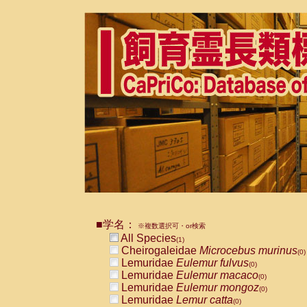
■学名：
※複数選択可・or検索
All Species
(1)
Cheirogaleidae
Microcebus murinus
(0)
Lemuridae
Eulemur fulvus
(0)
Lemuridae
Eulemur macaco
(0)
Lemuridae
Eulemur mongoz
(0)
Lemuridae
Lemur catta
(0)