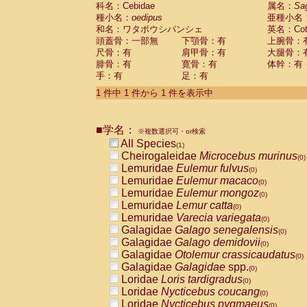
科名：Cebidae
Cebidae
Saguinus midas
属名：
Sa
(0)
種小名：
oedipus
亜種小名
Cebidae
Saguinus mystax
(0)
和名：ワタボウシパンシェ
英名：Cotto
Cebidae
Saguinus nigricollis
(0)
頭蓋骨：一部無
下顎骨：有
上腕骨：
Cebidae
Saguinus oedipus
(1)
尺骨：有
肩甲骨：有
大腿骨：
Cebidae
Saguinus weddelli
(0)
腓骨：有
寛骨：有
体幹：有
Cebidae
Saguinus
spp.
(0)
手：有
足：有
Cebidae
Aotus trivirgatus
(0)
Cebidae
Cebus albifrons
1 件中 1 件から 1 件を表示中
(0)
Cebidae
Cebus apella
(0)
Cebidae
Cebus capucinus
(0)
■学名：
Cebidae
Cebus nigrivittatus
※複数選択可・or検索
(0)
Cebidae
Cebus
spp.
All Species
(0)
(1)
Cebidae
Saimiri boliviensis
Cheirogaleidae
Microcebus murinus
(0)
(0)
Cebidae
Saimiri sciureus
Lemuridae
Eulemur fulvus
(0)
(0)
Atelidae
Alouatta caraya
Lemuridae
Eulemur macaco
(0)
(0)
Atelidae
Alouatta fusca
Lemuridae
Eulemur mongoz
(0)
(0)
Atelidae
Alouatta seniculus
Lemuridae
Lemur catta
(0)
(0)
Atelidae
Alouatta
spp.
Lemuridae
Varecia variegata
(0)
(0)
Atelidae
Ateles belzebuth
Galagidae
Galago senegalensis
(0)
(0)
Atelidae
Ateles geoffroyi
Galagidae
Galago demidovii
(0)
(0)
Atelidae
Ateles paniscus
Galagidae
Otolemur crassicaudatus
(0)
(0)
Atelidae
Ateles
spp.
Galagidae
Galagidae
spp.
(0)
(0)
Atelidae
Lagothrix lagothricha
Loridae
Loris tardigradus
(0)
(0)
Atelidae
Lagothrix lagothricha cana
Loridae
Nycticebus coucang
(0)
(0)
Pitheciidae
Cacajao calvus rubicundu
Loridae
Nycticebus pygmaeus
(0)