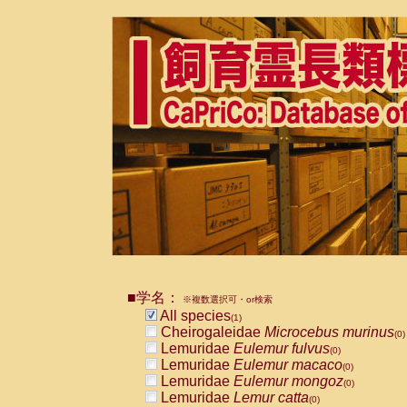
■学名：
※複数選択可・or検索
All species
(1)
Cheirogaleidae
Microcebus murinus
(0)
Lemuridae
Eulemur fulvus
(0)
Lemuridae
Eulemur macaco
(0)
Lemuridae
Eulemur mongoz
(0)
Lemuridae
Lemur catta
(0)