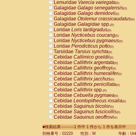
Lemuridae
Varecia variegata
(0)
Galagidae
Galago senegalensis
(0)
Galagidae
Galago demidovii
(0)
Galagidae
Otolemur crassicaudatus
(0)
Galagidae
Galagidae
spp.
(0)
Loridae
Loris tardigradus
(0)
Loridae
Nycticebus coucang
(0)
Loridae
Nycticebus pygmaeus
(0)
Loridae
Perodicticus potto
(0)
Tarsiidae
Tarsius syrichta
(0)
Cebidae
Callimico goeldii
(0)
Cebidae
Callithrix argentata
(0)
Cebidae
Callithrix geoffroyi
(0)
Cebidae
Callithrix humeralifer
(0)
Cebidae
Callithrix jacchus
(0)
Cebidae
Callithrix penicillata
(0)
Cebidae
Callithrix
spp.
(0)
Cebidae
Cebuella pygmaea
(0)
Cebidae
Leontopithecus rosalia
(0)
Cebidae
Saguinus bicolor
(0)
Cebidae
Saguinus fuscicollis
(0)
Cebidae
Saguinus geoffroyi
(0)
Cebidae
Saguinus imperator
(0)
■検索結果-----------1 件中 1 件から 1 件を表示中
Cebidae
Saguinus labiatus
(0)
Cebidae
Saguinus leucopus
剖検番号：02220
性別：M
年齢：Unk
(0)