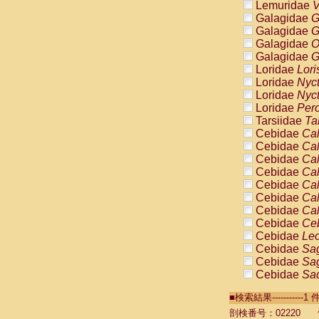
Lemuridae
V
Galagidae
G
Galagidae
G
Galagidae
O
Galagidae
G
Loridae
Lori
Loridae
Nyc
Loridae
Nyc
Loridae
Pero
Tarsiidae
Ta
Cebidae
Cal
Cebidae
Cal
Cebidae
Cal
Cebidae
Cal
Cebidae
Cal
Cebidae
Cal
Cebidae
Cal
Cebidae
Ce
Cebidae
Leo
Cebidae
Sag
Cebidae
Sag
Cebidae
Sag
Cebidae
Sag
■検索結果----------
Cebidae
Sag
Cebidae
Sa
剖検番号：02220