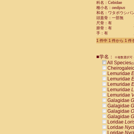
科名：Cebidae
Cebidae
Sa
種小名：
oedipus
Cebidae
Sa
和名：ワタボウシパ
Cebidae
Sag
頭蓋骨：一部無
Cebidae
Sa
尺骨：有
Cebidae
Sag
腓骨：有
Cebidae
Sa
手：有
Cebidae
Aot
Cebidae
Ceb
1 件中 1 件から 1 
Cebidae
Ceb
Cebidae
Ce
■学名：
Cebidae
Ceb
※複数選択可・
Cebidae
Ce
All Species
(1
Cebidae
Sai
Cheirogalei
Cebidae
Sai
Lemuridae
E
Atelidae
Alo
Lemuridae
E
Atelidae
Alo
Lemuridae
E
Atelidae
Alo
Lemuridae
L
Atelidae
Alo
Lemuridae
V
Atelidae
Ate
Galagidae
G
Atelidae
Ate
Galagidae
G
Atelidae
Ate
Galagidae
O
Atelidae
Ate
Galagidae
G
Atelidae
Lag
Loridae
Lori
Atelidae
Lag
Loridae
Nyc
Pitheciidae
Loridae
Nyc