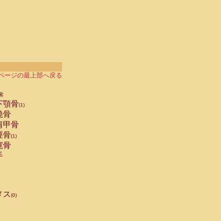
ページの最上部へ戻る
索
下顎骨
(1)
橈骨
肩甲骨
脛骨
(1)
寛骨
手
メス
(0)