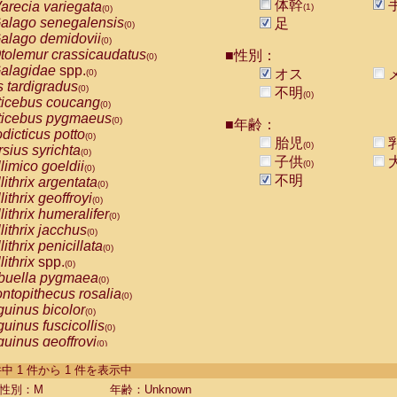
体幹
arecia variegata
(1)
(0)
alago senegalensis
足
(0)
alago demidovii
(0)
tolemur crassicaudatus
■性別：
(0)
alagidae
spp.
オス
(0)
s tardigradus
(0)
不明
(0)
ticebus coucang
(0)
ticebus pygmaeus
(0)
■年齢：
dicticus potto
(0)
胎児
(0)
rsius syrichta
(0)
子供
limico goeldii
(0)
(0)
不明
lithrix argentata
(0)
lithrix geoffroyi
(0)
lithrix humeralifer
(0)
lithrix jacchus
(0)
lithrix penicillata
(0)
lithrix
spp.
(0)
buella pygmaea
(0)
ntopithecus rosalia
(0)
uinus bicolor
(0)
uinus fuscicollis
(0)
uinus geoffroyi
(0)
uinus imperator
(0)
-1 件中 1 件から 1 件を表示中
uinus labiatus
(0)
guinus leucopus
性別：M
年齢：Unknown
(0)