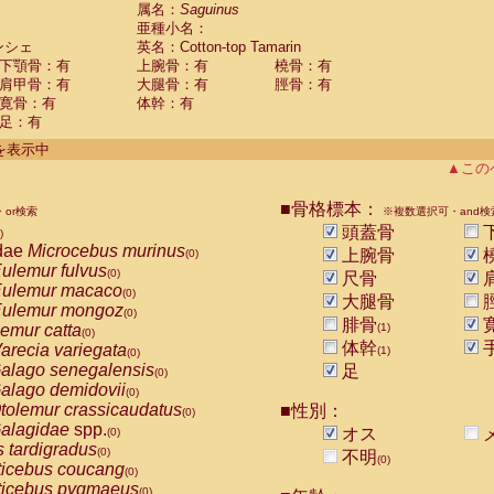
guinus midas
属名：
Saguinus
(0)
亜種小名：
guinus mystax
(0)
ンシェ
英名：Cotton-top Tamarin
uinus nigricollis
(0)
下顎骨：有
上腕骨：有
橈骨：有
guinus oedipus
(1)
肩甲骨：有
大腿骨：有
脛骨：有
uinus weddelli
(0)
寛骨：有
体幹：有
guinus
spp.
(0)
足：有
us trivirgatus
(0)
us albifrons
件を表示中
(0)
us apella
▲この
(0)
bus capucinus
(0)
us nigrivittatus
■骨格標本：
or検索
(0)
※複数選択可・and検
bus
spp.
頭蓋骨
(0)
)
miri boliviensis
dae
Microcebus murinus
(0)
上腕骨
(0)
miri sciureus
ulemur fulvus
(0)
(0)
尺骨
uatta caraya
ulemur macaco
(0)
(0)
大腿骨
uatta fusca
ulemur mongoz
(0)
(0)
腓骨
uatta seniculus
emur catta
(1)
(0)
(0)
uatta
spp.
体幹
arecia variegata
(0)
(1)
(0)
les belzebuth
alago senegalensis
足
(0)
(0)
les geoffroyi
alago demidovii
(0)
(0)
les paniscus
tolemur crassicaudatus
■性別：
(0)
(0)
les
spp.
alagidae
spp.
(0)
オス
(0)
othrix lagothricha
s tardigradus
(0)
(0)
不明
(0)
othrix lagothricha cana
ticebus coucang
(0)
(0)
Cacajao calvus rubicundus
ticebus pygmaeus
(0)
(0)