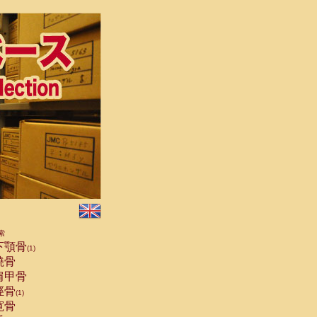
索
下顎骨
(1)
橈骨
肩甲骨
脛骨
(1)
寛骨