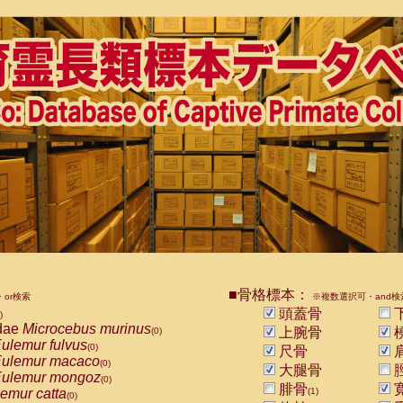
■骨格標本：
or検索
※複数選択可・and検
頭蓋骨
)
dae
Microcebus murinus
上腕骨
(0)
ulemur fulvus
(0)
尺骨
ulemur macaco
(0)
大腿骨
ulemur mongoz
(0)
腓骨
emur catta
(1)
(0)