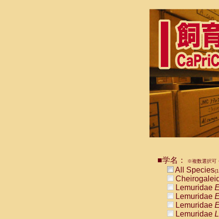
■学名：
※複数選択可・
All Species
(1
Cheirogalei
Lemuridae
E
Lemuridae
E
Lemuridae
E
Lemuridae
L