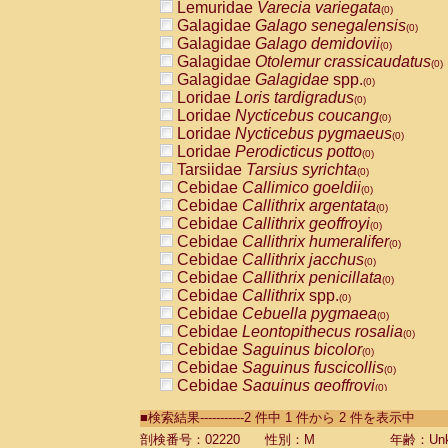
Lemuridae
Varecia variegata
(0)
Galagidae
Galago senegalensis
(0)
Galagidae
Galago demidovii
(0)
Galagidae
Otolemur crassicaudatus
(0)
Galagidae
Galagidae
spp.
(0)
Loridae
Loris tardigradus
(0)
Loridae
Nycticebus coucang
(0)
Loridae
Nycticebus pygmaeus
(0)
Loridae
Perodicticus potto
(0)
Tarsiidae
Tarsius syrichta
(0)
Cebidae
Callimico goeldii
(0)
Cebidae
Callithrix argentata
(0)
Cebidae
Callithrix geoffroyi
(0)
Cebidae
Callithrix humeralifer
(0)
Cebidae
Callithrix jacchus
(0)
Cebidae
Callithrix penicillata
(0)
Cebidae
Callithrix
spp.
(0)
Cebidae
Cebuella pygmaea
(0)
Cebidae
Leontopithecus rosalia
(0)
Cebidae
Saguinus bicolor
(0)
Cebidae
Saguinus fuscicollis
(0)
Cebidae
Saguinus geoffroyi
(0)
Cebidae
Saguinus imperator
(0)
■検索結果-----------2 件中 1 件から 2 件を表示中
Cebidae
Saguinus labiatus
(0)
Cebidae
Saguinus leucopus
剖検番号：02220
性別：M
年齢：Unk
(0)