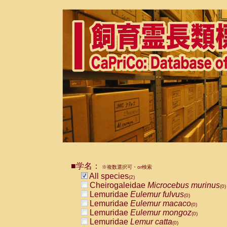
■学名：
※複数選択可・or検索
All species
(2)
Cheirogaleidae
Microcebus murinus
(0)
Lemuridae
Eulemur fulvus
(0)
Lemuridae
Eulemur macaco
(0)
Lemuridae
Eulemur mongoz
(0)
Lemuridae
Lemur catta
(0)