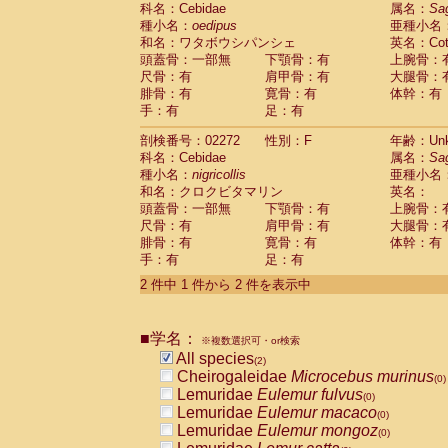
科名：Cebidae
Cebidae
Saguinus midas
属名：
Sa
(0)
種小名：
oedipus
亜種小名
Cebidae
Saguinus mystax
(0)
和名：ワタボウシパンシェ
英名：Cotto
Cebidae
Saguinus nigricollis
(1)
頭蓋骨：一部無
下顎骨：有
上腕骨：
Cebidae
Saguinus oedipus
(1)
尺骨：有
肩甲骨：有
大腿骨：
Cebidae
Saguinus weddelli
(0)
腓骨：有
寛骨：有
体幹：有
Cebidae
Saguinus
spp.
(0)
手：有
足：有
Cebidae
Aotus trivirgatus
(0)
Cebidae
Cebus albifrons
(0)
剖検番号：02272
性別：F
年齢：Unk
Cebidae
Cebus apella
科名：Cebidae
(0)
属名：
Sa
Cebidae
Cebus capucinus
種小名：
nigricollis
亜種小名
(0)
Cebidae
Cebus nigrivittatus
和名：クロクビタマリン
英名：
(0)
Cebidae
Cebus
spp.
頭蓋骨：一部無
下顎骨：有
上腕骨：
(0)
Cebidae
Saimiri boliviensis
尺骨：有
肩甲骨：有
大腿骨：
(0)
腓骨：有
Cebidae
Saimiri sciureus
寛骨：有
体幹：有
(0)
手：有
足：有
Atelidae
Alouatta caraya
(0)
Atelidae
Alouatta fusca
(0)
2 件中 1 件から 2 件を表示中
Atelidae
Alouatta seniculus
(0)
Atelidae
Alouatta
spp.
(0)
Atelidae
Ateles belzebuth
■学名：
(0)
※複数選択可・or検索
Atelidae
Ateles geoffroyi
(0)
All species
(2)
Atelidae
Ateles paniscus
(0)
Cheirogaleidae
Microcebus murinus
(0)
Atelidae
Ateles
spp.
(0)
Lemuridae
Eulemur fulvus
(0)
Atelidae
Lagothrix lagothricha
(0)
Lemuridae
Eulemur macaco
(0)
Atelidae
Lagothrix lagothricha cana
(0)
Lemuridae
Eulemur mongoz
(0)
Pitheciidae
Cacajao calvus rubicundu