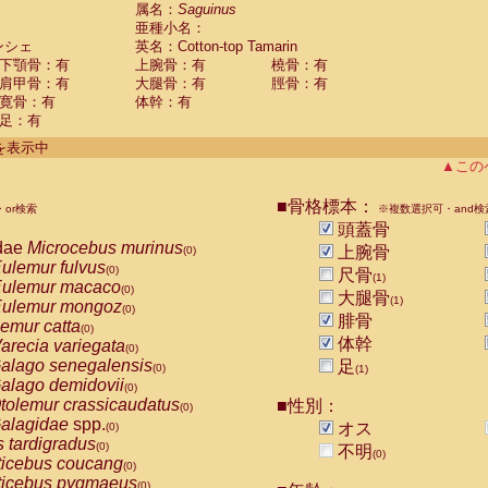
guinus midas
属名：
Saguinus
(0)
亜種小名：
guinus mystax
(0)
ンシェ
英名：Cotton-top Tamarin
uinus nigricollis
(0)
下顎骨：有
上腕骨：有
橈骨：有
guinus oedipus
(1)
肩甲骨：有
大腿骨：有
脛骨：有
uinus weddelli
(0)
寛骨：有
体幹：有
guinus
spp.
(0)
足：有
us trivirgatus
(0)
us albifrons
件を表示中
(0)
us apella
▲この
(0)
bus capucinus
(0)
us nigrivittatus
■骨格標本：
or検索
(0)
※複数選択可・and検
bus
spp.
頭蓋骨
(0)
miri boliviensis
dae
Microcebus murinus
(0)
上腕骨
(0)
miri sciureus
ulemur fulvus
(0)
(0)
尺骨
(1)
uatta caraya
ulemur macaco
(0)
(0)
大腿骨
(1)
uatta fusca
ulemur mongoz
(0)
(0)
腓骨
uatta seniculus
emur catta
(0)
(0)
uatta
spp.
体幹
arecia variegata
(0)
(0)
les belzebuth
alago senegalensis
足
(0)
(0)
(1)
les geoffroyi
alago demidovii
(0)
(0)
les paniscus
tolemur crassicaudatus
■性別：
(0)
(0)
les
spp.
alagidae
spp.
(0)
オス
(0)
othrix lagothricha
s tardigradus
(0)
(0)
不明
(0)
othrix lagothricha cana
ticebus coucang
(0)
(0)
Cacajao calvus rubicundus
ticebus pygmaeus
(0)
(0)