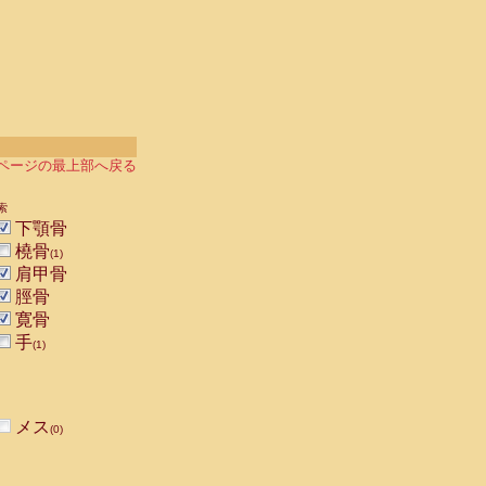
ページの最上部へ戻る
索
下顎骨
橈骨
(1)
肩甲骨
脛骨
寛骨
手
(1)
メス
(0)