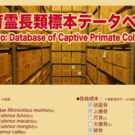
■骨格標本：
or検索
※複数選択可・and検
頭蓋骨
dae
Microcebus murinus
上腕骨
(0)
ulemur fulvus
(0)
尺骨
(1)
ulemur macaco
(0)
大腿骨
(1)
ulemur mongoz
(0)
腓骨
emur catta
(0)