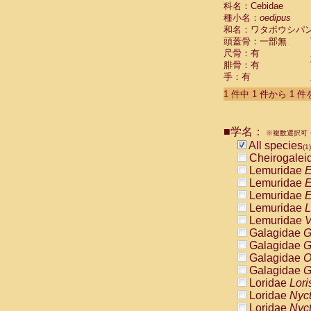
科名：Cebidae
Cebidae
Sa
種小名：
oedipus
Cebidae
Sa
和名：ワタボウシパ
Cebidae
Sag
頭蓋骨：一部無
Cebidae
Sa
尺骨：有
Cebidae
Sag
腓骨：有
Cebidae
Sa
手：有
Cebidae
Aot
Cebidae
Ceb
1 件中 1 件から 1 
Cebidae
Ceb
Cebidae
Ce
■学名：
Cebidae
Ceb
※複数選択可・
Cebidae
Ce
All species
(1)
Cebidae
Sai
Cheirogalei
Cebidae
Sai
Lemuridae
E
Atelidae
Alo
Lemuridae
E
Atelidae
Alo
Lemuridae
E
Atelidae
Alo
Lemuridae
L
Atelidae
Alo
Lemuridae
V
Atelidae
Ate
Galagidae
G
Atelidae
Ate
Galagidae
G
Atelidae
Ate
Galagidae
O
Atelidae
Ate
Galagidae
G
Atelidae
Lag
Loridae
Lori
Atelidae
Lag
Loridae
Nyc
Pitheciidae
Loridae
Nyc