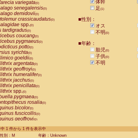
体幹
arecia variegata
(0)
alago senegalensis
足
(0)
(1)
alago demidovii
(0)
tolemur crassicaudatus
■性別：
(0)
alagidae
spp.
オス
(0)
s tardigradus
(0)
不明
(0)
ticebus coucang
(0)
ticebus pygmaeus
(0)
■年齢：
dicticus potto
(0)
胎児
(0)
rsius syrichta
(0)
子供
limico goeldii
(0)
(0)
不明
lithrix argentata
(0)
lithrix geoffroyi
(0)
lithrix humeralifer
(0)
lithrix jacchus
(0)
lithrix penicillata
(0)
lithrix
spp.
(0)
buella pygmaea
(0)
ntopithecus rosalia
(0)
uinus bicolor
(0)
uinus fuscicollis
(0)
uinus geoffroyi
(0)
uinus imperator
(0)
-1 件中 1 件から 1 件を表示中
uinus labiatus
(0)
guinus leucopus
性別：M
年齢：Unknown
(0)