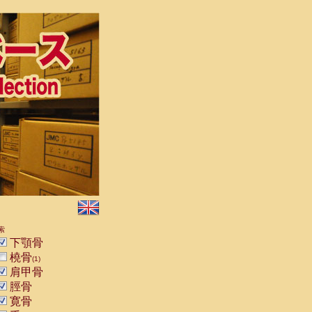
索
下顎骨
橈骨
(1)
肩甲骨
脛骨
寛骨