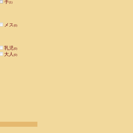
手
(1)
メス
(0)
乳児
(0)
大人
(0)