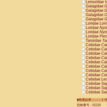
Lemuridae
V
Galagidae
G
Galagidae
G
Galagidae
O
Galagidae
G
Loridae
Lori
Loridae
Nyc
Loridae
Nyc
Loridae
Pero
Tarsiidae
Ta
Cebidae
Cal
Cebidae
Cal
Cebidae
Cal
Cebidae
Cal
Cebidae
Cal
Cebidae
Cal
Cebidae
Cal
Cebidae
Ce
Cebidae
Leo
Cebidae
Sag
Cebidae
Sag
Cebidae
Sag
Cebidae
Sag
■検索結果----------
Cebidae
Sag
Cebidae
Sa
剖検番号：02220