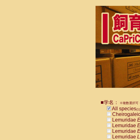
■学名：
※複数選択可・
All species
(1)
Cheirogalei
Lemuridae
E
Lemuridae
E
Lemuridae
E
Lemuridae
L