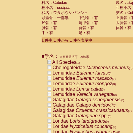
科名：Cebidae
Cebidae
Saguinus midas
属名：
Sa
(0)
種小名：
oedipus
亜種小名
Cebidae
Saguinus mystax
(0)
和名：ワタボウシパンシェ
英名：Cotto
Cebidae
Saguinus nigricollis
(0)
頭蓋骨：一部無
下顎骨：有
上腕骨：
Cebidae
Saguinus oedipus
(1)
尺骨：有
肩甲骨：有
大腿骨：
Cebidae
Saguinus weddelli
(0)
腓骨：有
寛骨：有
体幹：有
Cebidae
Saguinus
spp.
(0)
手：有
足：有
Cebidae
Aotus trivirgatus
(0)
Cebidae
Cebus albifrons
1 件中 1 件から 1 件を表示中
(0)
Cebidae
Cebus apella
(0)
Cebidae
Cebus capucinus
(0)
■学名：
Cebidae
Cebus nigrivittatus
※複数選択可・or検索
(0)
Cebidae
Cebus
spp.
All Species
(0)
(1)
Cebidae
Saimiri boliviensis
Cheirogaleidae
Microcebus murinus
(0)
(0)
Cebidae
Saimiri sciureus
Lemuridae
Eulemur fulvus
(0)
(0)
Atelidae
Alouatta caraya
Lemuridae
Eulemur macaco
(0)
(0)
Atelidae
Alouatta fusca
Lemuridae
Eulemur mongoz
(0)
(0)
Atelidae
Alouatta seniculus
Lemuridae
Lemur catta
(0)
(0)
Atelidae
Alouatta
spp.
Lemuridae
Varecia variegata
(0)
(0)
Atelidae
Ateles belzebuth
Galagidae
Galago senegalensis
(0)
(0)
Atelidae
Ateles geoffroyi
Galagidae
Galago demidovii
(0)
(0)
Atelidae
Ateles paniscus
Galagidae
Otolemur crassicaudatus
(0)
(0)
Atelidae
Ateles
spp.
Galagidae
Galagidae
spp.
(0)
(0)
Atelidae
Lagothrix lagothricha
Loridae
Loris tardigradus
(0)
(0)
Atelidae
Lagothrix lagothricha cana
Loridae
Nycticebus coucang
(0)
(0)
Pitheciidae
Cacajao calvus rubicundu
Loridae
Nycticebus pygmaeus
(0)