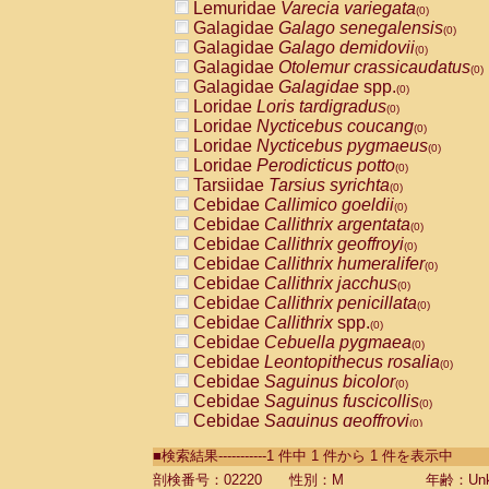
Lemuridae
Varecia variegata
(0)
Galagidae
Galago senegalensis
(0)
Galagidae
Galago demidovii
(0)
Galagidae
Otolemur crassicaudatus
(0)
Galagidae
Galagidae
spp.
(0)
Loridae
Loris tardigradus
(0)
Loridae
Nycticebus coucang
(0)
Loridae
Nycticebus pygmaeus
(0)
Loridae
Perodicticus potto
(0)
Tarsiidae
Tarsius syrichta
(0)
Cebidae
Callimico goeldii
(0)
Cebidae
Callithrix argentata
(0)
Cebidae
Callithrix geoffroyi
(0)
Cebidae
Callithrix humeralifer
(0)
Cebidae
Callithrix jacchus
(0)
Cebidae
Callithrix penicillata
(0)
Cebidae
Callithrix
spp.
(0)
Cebidae
Cebuella pygmaea
(0)
Cebidae
Leontopithecus rosalia
(0)
Cebidae
Saguinus bicolor
(0)
Cebidae
Saguinus fuscicollis
(0)
Cebidae
Saguinus geoffroyi
(0)
Cebidae
Saguinus imperator
(0)
■検索結果-----------1 件中 1 件から 1 件を表示中
Cebidae
Saguinus labiatus
(0)
Cebidae
Saguinus leucopus
剖検番号：02220
性別：M
年齢：Unk
(0)