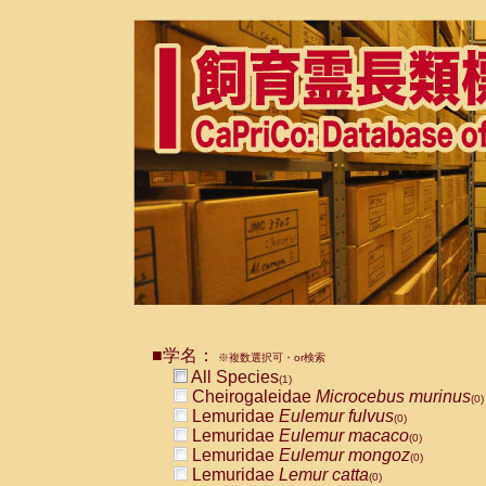
■学名：
※複数選択可・or検索
All Species
(1)
Cheirogaleidae
Microcebus murinus
(0)
Lemuridae
Eulemur fulvus
(0)
Lemuridae
Eulemur macaco
(0)
Lemuridae
Eulemur mongoz
(0)
Lemuridae
Lemur catta
(0)