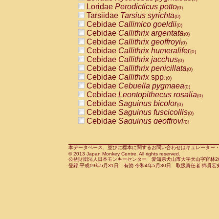
Pitheciidae
Callicebus cupreus
Loridae
Perodicticus potto
(0)
(0)
Pitheciidae
Callicebus donacophilus
Tarsiidae
Tarsius syrichta
(0
(0)
Pitheciidae
Callicebus moloch
Cebidae
Callimico goeldii
(0)
(0)
Pitheciidae
Callicebus torquatus
Cebidae
Callithrix argentata
(0)
(0)
Pitheciidae
Callicebus
spp.
Cebidae
Callithrix geoffroyi
(0)
(0)
Pitheciidae
Chiropotes satanas
Cebidae
Callithrix humeralifer
(0)
(0)
Pitheciidae
Pithecia monachus
Cebidae
Callithrix jacchus
(0)
(0)
Pitheciidae
Pithecia pithecia
Cebidae
Callithrix penicillata
(0)
(0)
Cercopithecidae
Cercocebus agilis
Cebidae
Callithrix
spp.
(0)
(0)
Cercopithecidae
Cercocebus galeritus
Cebidae
Cebuella pygmaea
(0)
Cercopithecidae
Cercocebus torquatu
Cebidae
Leontopithecus rosalia
(0)
Cercopithecidae
Cercocebus torquatus
Cebidae
Saguinus bicolor
(0)
Cercopithecidae
Cercocebus torquatu
Cebidae
Saguinus fuscicollis
(0)
Cercopithecidae
Cercocebus
hybrid
Cebidae
Saguinus geoffroyi
(0)
(0)
Cercopithecidae
Cercocebus
spp.
Cebidae
Saguinus imperator
(0)
(0)
Cercopithecidae
Lophocebus albigen
Cebidae
Saguinus labiatus
(0)
Cercopithecidae
Papio anubis
Cebidae
Saguinus leucopus
本データベース、並びに標本に関するお問い合わせはキュレーター・新宅勇太までお願い
(0)
(0)
© 2013 Japan Monkey Centre. All rights reserved.
Cercopithecidae
Papio cynocephalus
Cebidae
Saguinus midas
(
(0)
公益財団法人日本モンキーセンター 愛知県犬山市大字犬山字官林26番
Cercopithecidae
Papio hamadryas
Cebidae
Saguinus mystax
(0)
登録:平成19年5月31日 有効:令和4年5月30日 取扱責任者:綿貫宏
(0)
Cercopithecidae
Papio papio
Cebidae
Saguinus nigricollis
(0)
(0)
Cercopithecidae
Papio
spp.
Cebidae
Saguinus oedipus
(0)
(1)
Cercopithecidae
Mandrillus leucopha
Cebidae
Saguinus weddelli
(0)
Cercopithecidae
Mandrillus sphinx
Cebidae
Saguinus
spp.
(0)
(0)
Cercopithecidae
Theropithecus gelad
Cebidae
Aotus trivirgatus
(0)
Cercopithecidae
Macaca arctoides
Cebidae
Cebus albifrons
(0)
(0)