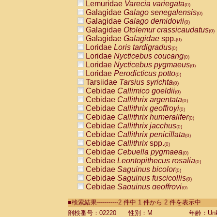
Lemuridae
Varecia variegata
(0)
Galagidae
Galago senegalensis
(0)
Galagidae
Galago demidovii
(0)
Galagidae
Otolemur crassicaudatus
(0)
Galagidae
Galagidae
spp.
(0)
Loridae
Loris tardigradus
(0)
Loridae
Nycticebus coucang
(0)
Loridae
Nycticebus pygmaeus
(0)
Loridae
Perodicticus potto
(0)
Tarsiidae
Tarsius syrichta
(0)
Cebidae
Callimico goeldii
(0)
Cebidae
Callithrix argentata
(0)
Cebidae
Callithrix geoffroyi
(0)
Cebidae
Callithrix humeralifer
(0)
Cebidae
Callithrix jacchus
(0)
Cebidae
Callithrix penicillata
(0)
Cebidae
Callithrix
spp.
(0)
Cebidae
Cebuella pygmaea
(0)
Cebidae
Leontopithecus rosalia
(0)
Cebidae
Saguinus bicolor
(0)
Cebidae
Saguinus fuscicollis
(0)
Cebidae
Saguinus geoffroyi
(0)
Cebidae
Saguinus imperator
(0)
■検索結果-----------2 件中 1 件から 2 件を表示中
Cebidae
Saguinus labiatus
(0)
Cebidae
Saguinus leucopus
剖検番号：02220
性別：M
年齢：Unk
(0)