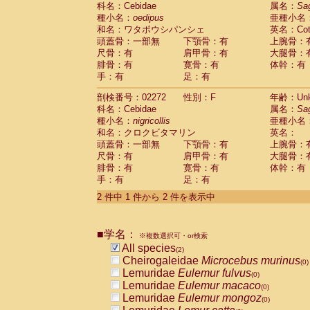
科名：Cebidae
Cebidae
Saguinus midas
属名：
Sa
(0)
種小名：
oedipus
亜種小名
Cebidae
Saguinus mystax
(0)
和名：ワタボウシパンシェ
英名：Cotto
Cebidae
Saguinus nigricollis
(1)
頭蓋骨：一部無
下顎骨：有
上腕骨：
Cebidae
Saguinus oedipus
(1)
尺骨：有
肩甲骨：有
大腿骨：
Cebidae
Saguinus weddelli
(0)
腓骨：有
寛骨：有
体幹：有
Cebidae
Saguinus
spp.
(0)
手：有
足：有
Cebidae
Aotus trivirgatus
(0)
Cebidae
Cebus albifrons
(0)
剖検番号：02272
性別：F
年齢：Unk
Cebidae
Cebus apella
科名：Cebidae
(0)
属名：
Sa
Cebidae
Cebus capucinus
種小名：
nigricollis
亜種小名
(0)
Cebidae
Cebus nigrivittatus
和名：クロクビタマリン
英名：
(0)
Cebidae
Cebus
spp.
頭蓋骨：一部無
下顎骨：有
上腕骨：
(0)
Cebidae
Saimiri boliviensis
尺骨：有
肩甲骨：有
大腿骨：
(0)
腓骨：有
Cebidae
Saimiri sciureus
寛骨：有
体幹：有
(0)
手：有
足：有
Atelidae
Alouatta caraya
(0)
Atelidae
Alouatta fusca
(0)
2 件中 1 件から 2 件を表示中
Atelidae
Alouatta seniculus
(0)
Atelidae
Alouatta
spp.
(0)
Atelidae
Ateles belzebuth
■学名：
(0)
※複数選択可・or検索
Atelidae
Ateles geoffroyi
(0)
All species
(2)
Atelidae
Ateles paniscus
(0)
Cheirogaleidae
Microcebus murinus
(0)
Atelidae
Ateles
spp.
(0)
Lemuridae
Eulemur fulvus
(0)
Atelidae
Lagothrix lagothricha
(0)
Lemuridae
Eulemur macaco
(0)
Atelidae
Lagothrix lagothricha cana
(0)
Lemuridae
Eulemur mongoz
(0)
Pitheciidae
Cacajao calvus rubicundu