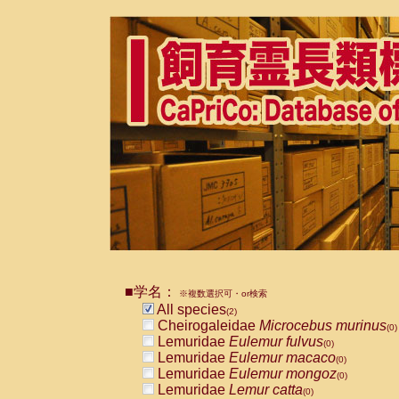
■学名：
※複数選択可・or検索
All species
(2)
Cheirogaleidae
Microcebus murinus
(0)
Lemuridae
Eulemur fulvus
(0)
Lemuridae
Eulemur macaco
(0)
Lemuridae
Eulemur mongoz
(0)
Lemuridae
Lemur catta
(0)