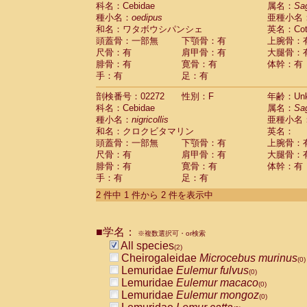
科名：Cebidae
Cebidae
Saguinus midas
属名：
Sa
(0)
種小名：
oedipus
亜種小名
Cebidae
Saguinus mystax
(0)
和名：ワタボウシパンシェ
英名：Cotto
Cebidae
Saguinus nigricollis
(1)
頭蓋骨：一部無
下顎骨：有
上腕骨：
Cebidae
Saguinus oedipus
(1)
尺骨：有
肩甲骨：有
大腿骨：
Cebidae
Saguinus weddelli
(0)
腓骨：有
寛骨：有
体幹：有
Cebidae
Saguinus
spp.
(0)
手：有
足：有
Cebidae
Aotus trivirgatus
(0)
Cebidae
Cebus albifrons
(0)
剖検番号：02272
性別：F
年齢：Unk
Cebidae
Cebus apella
科名：Cebidae
(0)
属名：
Sa
Cebidae
Cebus capucinus
種小名：
nigricollis
亜種小名
(0)
Cebidae
Cebus nigrivittatus
和名：クロクビタマリン
英名：
(0)
Cebidae
Cebus
spp.
頭蓋骨：一部無
下顎骨：有
上腕骨：
(0)
Cebidae
Saimiri boliviensis
尺骨：有
肩甲骨：有
大腿骨：
(0)
腓骨：有
Cebidae
Saimiri sciureus
寛骨：有
体幹：有
(0)
手：有
足：有
Atelidae
Alouatta caraya
(0)
Atelidae
Alouatta fusca
(0)
2 件中 1 件から 2 件を表示中
Atelidae
Alouatta seniculus
(0)
Atelidae
Alouatta
spp.
(0)
Atelidae
Ateles belzebuth
■学名：
(0)
※複数選択可・or検索
Atelidae
Ateles geoffroyi
(0)
All species
(2)
Atelidae
Ateles paniscus
(0)
Cheirogaleidae
Microcebus murinus
(0)
Atelidae
Ateles
spp.
(0)
Lemuridae
Eulemur fulvus
(0)
Atelidae
Lagothrix lagothricha
(0)
Lemuridae
Eulemur macaco
(0)
Atelidae
Lagothrix lagothricha cana
(0)
Lemuridae
Eulemur mongoz
(0)
Pitheciidae
Cacajao calvus rubicundu