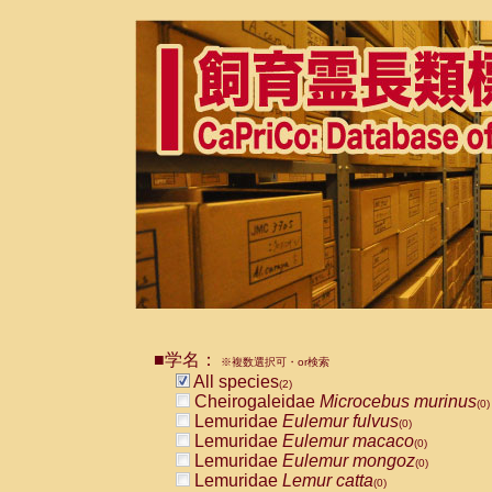
■学名：
※複数選択可・or検索
All species
(2)
Cheirogaleidae
Microcebus murinus
(0)
Lemuridae
Eulemur fulvus
(0)
Lemuridae
Eulemur macaco
(0)
Lemuridae
Eulemur mongoz
(0)
Lemuridae
Lemur catta
(0)