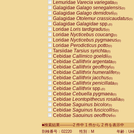
Lemuridae
Varecia variegata
(0)
Galagidae
Galago senegalensis
(0)
Galagidae
Galago demidovii
(0)
Galagidae
Otolemur crassicaudatus
(0)
Galagidae
Galagidae
spp.
(0)
Loridae
Loris tardigradus
(0)
Loridae
Nycticebus coucang
(0)
Loridae
Nycticebus pygmaeus
(0)
Loridae
Perodicticus potto
(0)
Tarsiidae
Tarsius syrichta
(0)
Cebidae
Callimico goeldii
(0)
Cebidae
Callithrix argentata
(0)
Cebidae
Callithrix geoffroyi
(0)
Cebidae
Callithrix humeralifer
(0)
Cebidae
Callithrix jacchus
(0)
Cebidae
Callithrix penicillata
(0)
Cebidae
Callithrix
spp.
(0)
Cebidae
Cebuella pygmaea
(0)
Cebidae
Leontopithecus rosalia
(0)
Cebidae
Saguinus bicolor
(0)
Cebidae
Saguinus fuscicollis
(0)
Cebidae
Saguinus geoffroyi
(0)
Cebidae
Saguinus imperator
(0)
■検索結果-----------2 件中 1 件から 2 件を表示中
Cebidae
Saguinus labiatus
(0)
Cebidae
Saguinus leucopus
剖検番号：02220
性別：M
年齢：Unk
(0)