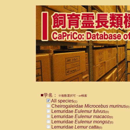
■学名：
※複数選択可・or検索
All species
(1)
Cheirogaleidae
Microcebus murinus
(0)
Lemuridae
Eulemur fulvus
(0)
Lemuridae
Eulemur macaco
(0)
Lemuridae
Eulemur mongoz
(0)
Lemuridae
Lemur catta
(0)