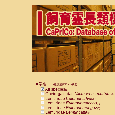
■学名：
※複数選択可・or検索
All species
(1)
Cheirogaleidae
Microcebus murinus
(0)
Lemuridae
Eulemur fulvus
(0)
Lemuridae
Eulemur macaco
(0)
Lemuridae
Eulemur mongoz
(0)
Lemuridae
Lemur catta
(0)