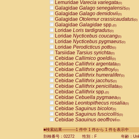
Lemuridae
Varecia variegata
(0)
Galagidae
Galago senegalensis
(0)
Galagidae
Galago demidovii
(0)
Galagidae
Otolemur crassicaudatus
(0)
Galagidae
Galagidae
spp.
(0)
Loridae
Loris tardigradus
(0)
Loridae
Nycticebus coucang
(0)
Loridae
Nycticebus pygmaeus
(0)
Loridae
Perodicticus potto
(0)
Tarsiidae
Tarsius syrichta
(0)
Cebidae
Callimico goeldii
(0)
Cebidae
Callithrix argentata
(0)
Cebidae
Callithrix geoffroyi
(0)
Cebidae
Callithrix humeralifer
(0)
Cebidae
Callithrix jacchus
(0)
Cebidae
Callithrix penicillata
(0)
Cebidae
Callithrix
spp.
(0)
Cebidae
Cebuella pygmaea
(0)
Cebidae
Leontopithecus rosalia
(0)
Cebidae
Saguinus bicolor
(0)
Cebidae
Saguinus fuscicollis
(0)
Cebidae
Saguinus geoffroyi
(0)
Cebidae
Saguinus imperator
(0)
■検索結果-----------1 件中 1 件から 1 件を表示中
Cebidae
Saguinus labiatus
(0)
Cebidae
Saguinus leucopus
剖検番号：02272
性別：F
年齢：Unk
(0)