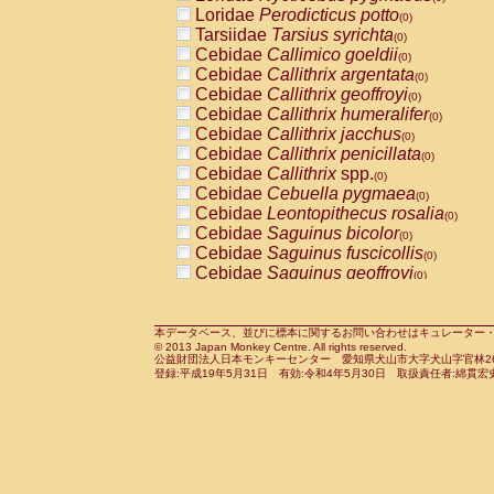
Pitheciidae
Callicebus cupreus
Loridae
Perodicticus potto
(0)
(0)
Pitheciidae
Callicebus donacophilus
Tarsiidae
Tarsius syrichta
(0
(0)
Pitheciidae
Callicebus moloch
Cebidae
Callimico goeldii
(0)
(0)
Pitheciidae
Callicebus torquatus
Cebidae
Callithrix argentata
(0)
(0)
Pitheciidae
Callicebus
spp.
Cebidae
Callithrix geoffroyi
(0)
(0)
Pitheciidae
Chiropotes satanas
Cebidae
Callithrix humeralifer
(0)
(0)
Pitheciidae
Pithecia monachus
Cebidae
Callithrix jacchus
(0)
(0)
Pitheciidae
Pithecia pithecia
Cebidae
Callithrix penicillata
(0)
(0)
Cercopithecidae
Cercocebus agilis
Cebidae
Callithrix
spp.
(0)
(0)
Cercopithecidae
Cercocebus galeritus
Cebidae
Cebuella pygmaea
(0)
Cercopithecidae
Cercocebus torquatu
Cebidae
Leontopithecus rosalia
(0)
Cercopithecidae
Cercocebus torquatus
Cebidae
Saguinus bicolor
(0)
Cercopithecidae
Cercocebus torquatu
Cebidae
Saguinus fuscicollis
(0)
Cercopithecidae
Cercocebus
hybrid
Cebidae
Saguinus geoffroyi
(0)
(0)
Cercopithecidae
Cercocebus
spp.
Cebidae
Saguinus imperator
(0)
(0)
Cercopithecidae
Lophocebus albigen
Cebidae
Saguinus labiatus
(0)
Cercopithecidae
Papio anubis
Cebidae
Saguinus leucopus
本データベース、並びに標本に関するお問い合わせはキュレーター・新宅勇太までお願い
(0)
(0)
© 2013 Japan Monkey Centre. All rights reserved.
Cercopithecidae
Papio cynocephalus
Cebidae
Saguinus midas
(
(0)
公益財団法人日本モンキーセンター 愛知県犬山市大字犬山字官林26番
Cercopithecidae
Papio hamadryas
Cebidae
Saguinus mystax
(0)
登録:平成19年5月31日 有効:令和4年5月30日 取扱責任者:綿貫宏
(0)
Cercopithecidae
Papio papio
Cebidae
Saguinus nigricollis
(0)
(1)
Cercopithecidae
Papio
spp.
Cebidae
Saguinus oedipus
(0)
(0)
Cercopithecidae
Mandrillus leucopha
Cebidae
Saguinus weddelli
(0)
Cercopithecidae
Mandrillus sphinx
Cebidae
Saguinus
spp.
(0)
(0)
Cercopithecidae
Theropithecus gelad
Cebidae
Aotus trivirgatus
(0)
Cercopithecidae
Macaca arctoides
Cebidae
Cebus albifrons
(0)
(0)