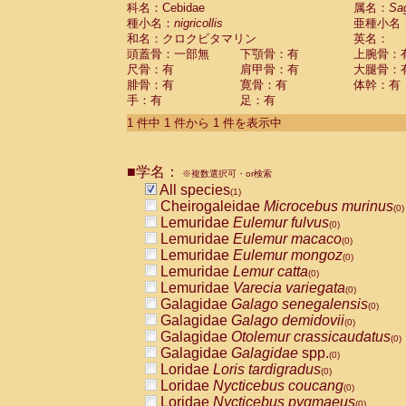
科名：Cebidae
Cebidae
Saguinus midas
属名：
Sa
(0)
種小名：
nigricollis
亜種小名
Cebidae
Saguinus mystax
(0)
和名：クロクビタマリン
英名：
Cebidae
Saguinus nigricollis
(1)
頭蓋骨：一部無
下顎骨：有
上腕骨：
Cebidae
Saguinus oedipus
(0)
尺骨：有
肩甲骨：有
大腿骨：
Cebidae
Saguinus weddelli
(0)
腓骨：有
寛骨：有
体幹：有
Cebidae
Saguinus
spp.
(0)
手：有
足：有
Cebidae
Aotus trivirgatus
(0)
Cebidae
Cebus albifrons
1 件中 1 件から 1 件を表示中
(0)
Cebidae
Cebus apella
(0)
Cebidae
Cebus capucinus
(0)
■学名：
Cebidae
Cebus nigrivittatus
※複数選択可・or検索
(0)
Cebidae
Cebus
spp.
All species
(0)
(1)
Cebidae
Saimiri boliviensis
Cheirogaleidae
Microcebus murinus
(0)
(0)
Cebidae
Saimiri sciureus
Lemuridae
Eulemur fulvus
(0)
(0)
Atelidae
Alouatta caraya
Lemuridae
Eulemur macaco
(0)
(0)
Atelidae
Alouatta fusca
Lemuridae
Eulemur mongoz
(0)
(0)
Atelidae
Alouatta seniculus
Lemuridae
Lemur catta
(0)
(0)
Atelidae
Alouatta
spp.
Lemuridae
Varecia variegata
(0)
(0)
Atelidae
Ateles belzebuth
Galagidae
Galago senegalensis
(0)
(0)
Atelidae
Ateles geoffroyi
Galagidae
Galago demidovii
(0)
(0)
Atelidae
Ateles paniscus
Galagidae
Otolemur crassicaudatus
(0)
(0)
Atelidae
Ateles
spp.
Galagidae
Galagidae
spp.
(0)
(0)
Atelidae
Lagothrix lagothricha
Loridae
Loris tardigradus
(0)
(0)
Atelidae
Lagothrix lagothricha cana
Loridae
Nycticebus coucang
(0)
(0)
Pitheciidae
Cacajao calvus rubicundu
Loridae
Nycticebus pygmaeus
(0)