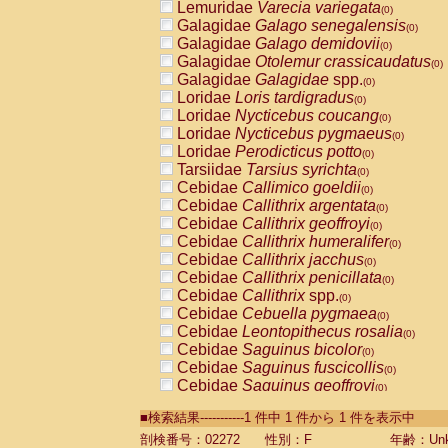
Lemuridae
Varecia variegata
(0)
Galagidae
Galago senegalensis
(0)
Galagidae
Galago demidovii
(0)
Galagidae
Otolemur crassicaudatus
(0)
Galagidae
Galagidae
spp.
(0)
Loridae
Loris tardigradus
(0)
Loridae
Nycticebus coucang
(0)
Loridae
Nycticebus pygmaeus
(0)
Loridae
Perodicticus potto
(0)
Tarsiidae
Tarsius syrichta
(0)
Cebidae
Callimico goeldii
(0)
Cebidae
Callithrix argentata
(0)
Cebidae
Callithrix geoffroyi
(0)
Cebidae
Callithrix humeralifer
(0)
Cebidae
Callithrix jacchus
(0)
Cebidae
Callithrix penicillata
(0)
Cebidae
Callithrix
spp.
(0)
Cebidae
Cebuella pygmaea
(0)
Cebidae
Leontopithecus rosalia
(0)
Cebidae
Saguinus bicolor
(0)
Cebidae
Saguinus fuscicollis
(0)
Cebidae
Saguinus geoffroyi
(0)
Cebidae
Saguinus imperator
(0)
■検索結果-----------1 件中 1 件から 1 件を表示中
Cebidae
Saguinus labiatus
(0)
Cebidae
Saguinus leucopus
剖検番号：02272
性別：F
年齢：Unk
(0)