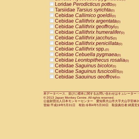
Pitheciidae
Callicebus cupreus
Loridae
Perodicticus potto
(0)
(0)
Pitheciidae
Callicebus donacophilus
Tarsiidae
Tarsius syrichta
(0
(0)
Pitheciidae
Callicebus moloch
Cebidae
Callimico goeldii
(0)
(0)
Pitheciidae
Callicebus torquatus
Cebidae
Callithrix argentata
(0)
(0)
Pitheciidae
Callicebus
spp.
Cebidae
Callithrix geoffroyi
(0)
(0)
Pitheciidae
Chiropotes satanas
Cebidae
Callithrix humeralifer
(0)
(0)
Pitheciidae
Pithecia monachus
Cebidae
Callithrix jacchus
(0)
(0)
Pitheciidae
Pithecia pithecia
Cebidae
Callithrix penicillata
(0)
(0)
Cercopithecidae
Cercocebus agilis
Cebidae
Callithrix
spp.
(0)
(0)
Cercopithecidae
Cercocebus galeritus
Cebidae
Cebuella pygmaea
(0)
Cercopithecidae
Cercocebus torquatu
Cebidae
Leontopithecus rosalia
(0)
Cercopithecidae
Cercocebus torquatus
Cebidae
Saguinus bicolor
(0)
Cercopithecidae
Cercocebus torquatu
Cebidae
Saguinus fuscicollis
(0)
Cercopithecidae
Cercocebus
hybrid
Cebidae
Saguinus geoffroyi
(0)
(0)
Cercopithecidae
Cercocebus
spp.
Cebidae
Saguinus imperator
(0)
(0)
Cercopithecidae
Lophocebus albigen
Cebidae
Saguinus labiatus
(0)
Cercopithecidae
Papio anubis
Cebidae
Saguinus leucopus
本データベース、並びに標本に関するお問い合わせはキュレーター・新宅勇太までお願い
(0)
(0)
© 2013 Japan Monkey Centre. All rights reserved.
Cercopithecidae
Papio cynocephalus
Cebidae
Saguinus midas
(
(0)
公益財団法人日本モンキーセンター 愛知県犬山市大字犬山字官林26番
Cercopithecidae
Papio hamadryas
Cebidae
Saguinus mystax
(0)
登録:平成19年5月31日 有効:令和4年5月30日 取扱責任者:綿貫宏
(0)
Cercopithecidae
Papio papio
Cebidae
Saguinus nigricollis
(0)
(1)
Cercopithecidae
Papio
spp.
Cebidae
Saguinus oedipus
(0)
(0)
Cercopithecidae
Mandrillus leucopha
Cebidae
Saguinus weddelli
(0)
Cercopithecidae
Mandrillus sphinx
Cebidae
Saguinus
spp.
(0)
(0)
Cercopithecidae
Theropithecus gelad
Cebidae
Aotus trivirgatus
(0)
Cercopithecidae
Macaca arctoides
Cebidae
Cebus albifrons
(0)
(0)