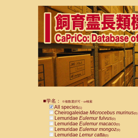
■学名：
※複数選択可・or検索
All species
(1)
Cheirogaleidae
Microcebus murinus
(0)
Lemuridae
Eulemur fulvus
(0)
Lemuridae
Eulemur macaco
(0)
Lemuridae
Eulemur mongoz
(0)
Lemuridae
Lemur catta
(0)