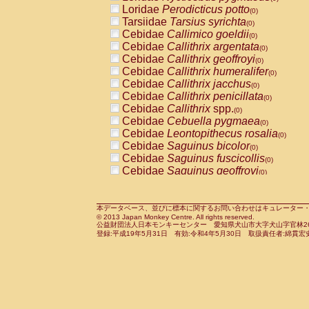
Pitheciidae
Callicebus cupreus
Loridae
Perodicticus potto
(0)
(0)
Pitheciidae
Callicebus donacophilus
Tarsiidae
Tarsius syrichta
(0
(0)
Pitheciidae
Callicebus moloch
Cebidae
Callimico goeldii
(0)
(0)
Pitheciidae
Callicebus torquatus
Cebidae
Callithrix argentata
(0)
(0)
Pitheciidae
Callicebus
spp.
Cebidae
Callithrix geoffroyi
(0)
(0)
Pitheciidae
Chiropotes satanas
Cebidae
Callithrix humeralifer
(0)
(0)
Pitheciidae
Pithecia monachus
Cebidae
Callithrix jacchus
(0)
(0)
Pitheciidae
Pithecia pithecia
Cebidae
Callithrix penicillata
(0)
(0)
Cercopithecidae
Cercocebus agilis
Cebidae
Callithrix
spp.
(0)
(0)
Cercopithecidae
Cercocebus galeritus
Cebidae
Cebuella pygmaea
(0)
Cercopithecidae
Cercocebus torquatu
Cebidae
Leontopithecus rosalia
(0)
Cercopithecidae
Cercocebus torquatus
Cebidae
Saguinus bicolor
(0)
Cercopithecidae
Cercocebus torquatu
Cebidae
Saguinus fuscicollis
(0)
Cercopithecidae
Cercocebus
hybrid
Cebidae
Saguinus geoffroyi
(0)
(0)
Cercopithecidae
Cercocebus
spp.
Cebidae
Saguinus imperator
(0)
(0)
Cercopithecidae
Lophocebus albigen
Cebidae
Saguinus labiatus
(0)
Cercopithecidae
Papio anubis
Cebidae
Saguinus leucopus
本データベース、並びに標本に関するお問い合わせはキュレーター・新宅勇太までお願い
(0)
(0)
© 2013 Japan Monkey Centre. All rights reserved.
Cercopithecidae
Papio cynocephalus
Cebidae
Saguinus midas
(
(0)
公益財団法人日本モンキーセンター 愛知県犬山市大字犬山字官林26番
Cercopithecidae
Papio hamadryas
Cebidae
Saguinus mystax
(0)
登録:平成19年5月31日 有効:令和4年5月30日 取扱責任者:綿貫宏
(0)
Cercopithecidae
Papio papio
Cebidae
Saguinus nigricollis
(0)
(1)
Cercopithecidae
Papio
spp.
Cebidae
Saguinus oedipus
(0)
(0)
Cercopithecidae
Mandrillus leucopha
Cebidae
Saguinus weddelli
(0)
Cercopithecidae
Mandrillus sphinx
Cebidae
Saguinus
spp.
(0)
(0)
Cercopithecidae
Theropithecus gelad
Cebidae
Aotus trivirgatus
(0)
Cercopithecidae
Macaca arctoides
Cebidae
Cebus albifrons
(0)
(0)