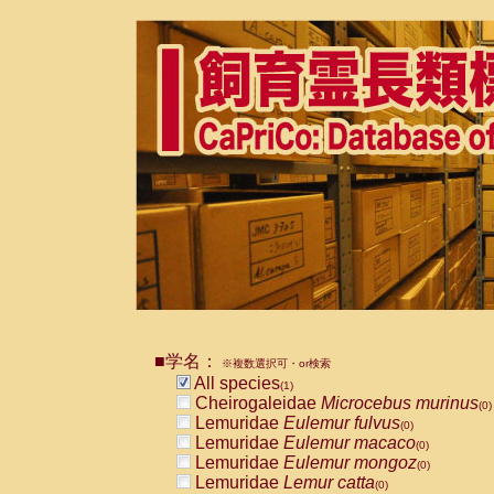
■学名：
※複数選択可・or検索
All species
(1)
Cheirogaleidae
Microcebus murinus
(0)
Lemuridae
Eulemur fulvus
(0)
Lemuridae
Eulemur macaco
(0)
Lemuridae
Eulemur mongoz
(0)
Lemuridae
Lemur catta
(0)