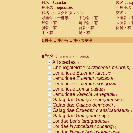
科名：Cebidae
Cebidae
Saguinus midas
属名：
Sa
(0)
種小名：
nigricollis
亜種小名
Cebidae
Saguinus mystax
(0)
和名：クロクビタマリン
英名：
Cebidae
Saguinus nigricollis
(1)
頭蓋骨：一部無
下顎骨：有
上腕骨：
Cebidae
Saguinus oedipus
(0)
尺骨：有
肩甲骨：有
大腿骨：
Cebidae
Saguinus weddelli
(0)
腓骨：有
寛骨：有
体幹：有
Cebidae
Saguinus
spp.
(0)
手：有
足：有
Cebidae
Aotus trivirgatus
(0)
Cebidae
Cebus albifrons
1 件中 1 件から 1 件を表示中
(0)
Cebidae
Cebus apella
(0)
Cebidae
Cebus capucinus
(0)
■学名：
Cebidae
Cebus nigrivittatus
※複数選択可・or検索
(0)
Cebidae
Cebus
spp.
All species
(0)
(1)
Cebidae
Saimiri boliviensis
Cheirogaleidae
Microcebus murinus
(0)
(0)
Cebidae
Saimiri sciureus
Lemuridae
Eulemur fulvus
(0)
(0)
Atelidae
Alouatta caraya
Lemuridae
Eulemur macaco
(0)
(0)
Atelidae
Alouatta fusca
Lemuridae
Eulemur mongoz
(0)
(0)
Atelidae
Alouatta seniculus
Lemuridae
Lemur catta
(0)
(0)
Atelidae
Alouatta
spp.
Lemuridae
Varecia variegata
(0)
(0)
Atelidae
Ateles belzebuth
Galagidae
Galago senegalensis
(0)
(0)
Atelidae
Ateles geoffroyi
Galagidae
Galago demidovii
(0)
(0)
Atelidae
Ateles paniscus
Galagidae
Otolemur crassicaudatus
(0)
(0)
Atelidae
Ateles
spp.
Galagidae
Galagidae
spp.
(0)
(0)
Atelidae
Lagothrix lagothricha
Loridae
Loris tardigradus
(0)
(0)
Atelidae
Lagothrix lagothricha cana
Loridae
Nycticebus coucang
(0)
(0)
Pitheciidae
Cacajao calvus rubicundu
Loridae
Nycticebus pygmaeus
(0)