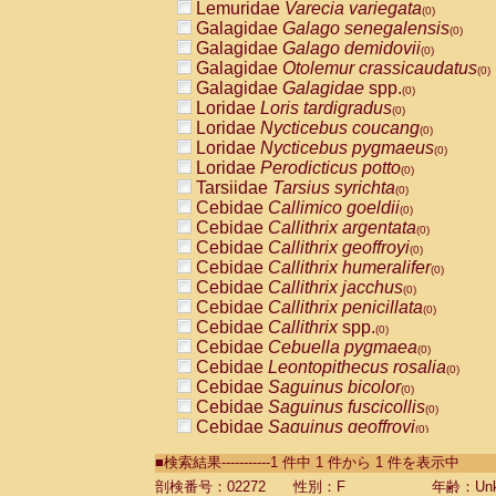
Lemuridae
Varecia variegata
(0)
Galagidae
Galago senegalensis
(0)
Galagidae
Galago demidovii
(0)
Galagidae
Otolemur crassicaudatus
(0)
Galagidae
Galagidae
spp.
(0)
Loridae
Loris tardigradus
(0)
Loridae
Nycticebus coucang
(0)
Loridae
Nycticebus pygmaeus
(0)
Loridae
Perodicticus potto
(0)
Tarsiidae
Tarsius syrichta
(0)
Cebidae
Callimico goeldii
(0)
Cebidae
Callithrix argentata
(0)
Cebidae
Callithrix geoffroyi
(0)
Cebidae
Callithrix humeralifer
(0)
Cebidae
Callithrix jacchus
(0)
Cebidae
Callithrix penicillata
(0)
Cebidae
Callithrix
spp.
(0)
Cebidae
Cebuella pygmaea
(0)
Cebidae
Leontopithecus rosalia
(0)
Cebidae
Saguinus bicolor
(0)
Cebidae
Saguinus fuscicollis
(0)
Cebidae
Saguinus geoffroyi
(0)
Cebidae
Saguinus imperator
(0)
■検索結果-----------1 件中 1 件から 1 件を表示中
Cebidae
Saguinus labiatus
(0)
Cebidae
Saguinus leucopus
剖検番号：02272
性別：F
年齢：Unk
(0)