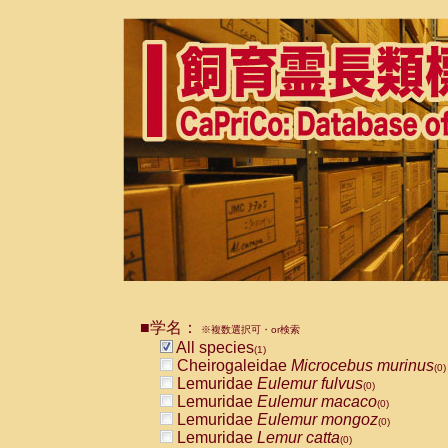
■学名：
※複数選択可・or検索
All species
(1)
Cheirogaleidae
Microcebus murinus
(0)
Lemuridae
Eulemur fulvus
(0)
Lemuridae
Eulemur macaco
(0)
Lemuridae
Eulemur mongoz
(0)
Lemuridae
Lemur catta
(0)