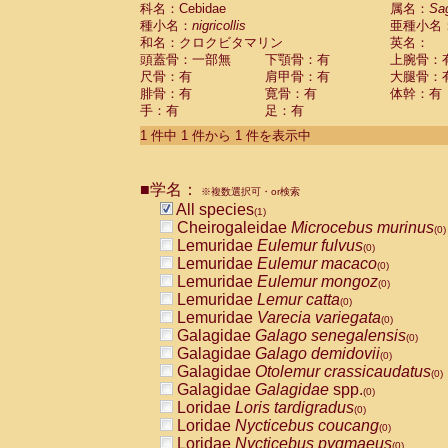
科名：Cebidae
Cebidae
Saguinus midas
属名：
Sa
(0)
種小名：
nigricollis
亜種小名
Cebidae
Saguinus mystax
(0)
和名：クロクビタマリン
英名：
Cebidae
Saguinus nigricollis
(1)
頭蓋骨：一部無
下顎骨：有
上腕骨：
Cebidae
Saguinus oedipus
(0)
尺骨：有
肩甲骨：有
大腿骨：
Cebidae
Saguinus weddelli
(0)
腓骨：有
寛骨：有
体幹：有
Cebidae
Saguinus
spp.
(0)
手：有
足：有
Cebidae
Aotus trivirgatus
(0)
Cebidae
Cebus albifrons
1 件中 1 件から 1 件を表示中
(0)
Cebidae
Cebus apella
(0)
Cebidae
Cebus capucinus
(0)
■学名：
Cebidae
Cebus nigrivittatus
※複数選択可・or検索
(0)
Cebidae
Cebus
spp.
All species
(0)
(1)
Cebidae
Saimiri boliviensis
Cheirogaleidae
Microcebus murinus
(0)
(0)
Cebidae
Saimiri sciureus
Lemuridae
Eulemur fulvus
(0)
(0)
Atelidae
Alouatta caraya
Lemuridae
Eulemur macaco
(0)
(0)
Atelidae
Alouatta fusca
Lemuridae
Eulemur mongoz
(0)
(0)
Atelidae
Alouatta seniculus
Lemuridae
Lemur catta
(0)
(0)
Atelidae
Alouatta
spp.
Lemuridae
Varecia variegata
(0)
(0)
Atelidae
Ateles belzebuth
Galagidae
Galago senegalensis
(0)
(0)
Atelidae
Ateles geoffroyi
Galagidae
Galago demidovii
(0)
(0)
Atelidae
Ateles paniscus
Galagidae
Otolemur crassicaudatus
(0)
(0)
Atelidae
Ateles
spp.
Galagidae
Galagidae
spp.
(0)
(0)
Atelidae
Lagothrix lagothricha
Loridae
Loris tardigradus
(0)
(0)
Atelidae
Lagothrix lagothricha cana
Loridae
Nycticebus coucang
(0)
(0)
Pitheciidae
Cacajao calvus rubicundu
Loridae
Nycticebus pygmaeus
(0)