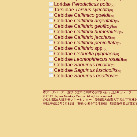
Pitheciidae
Callicebus cupreus
Loridae
Perodicticus potto
(0)
(0)
Pitheciidae
Callicebus donacophilus
Tarsiidae
Tarsius syrichta
(0
(0)
Pitheciidae
Callicebus moloch
Cebidae
Callimico goeldii
(0)
(0)
Pitheciidae
Callicebus torquatus
Cebidae
Callithrix argentata
(0)
(0)
Pitheciidae
Callicebus
spp.
Cebidae
Callithrix geoffroyi
(0)
(0)
Pitheciidae
Chiropotes satanas
Cebidae
Callithrix humeralifer
(0)
(0)
Pitheciidae
Pithecia monachus
Cebidae
Callithrix jacchus
(0)
(0)
Pitheciidae
Pithecia pithecia
Cebidae
Callithrix penicillata
(0)
(0)
Cercopithecidae
Cercocebus agilis
Cebidae
Callithrix
spp.
(0)
(0)
Cercopithecidae
Cercocebus galeritus
Cebidae
Cebuella pygmaea
(0)
Cercopithecidae
Cercocebus torquatu
Cebidae
Leontopithecus rosalia
(0)
Cercopithecidae
Cercocebus torquatus
Cebidae
Saguinus bicolor
(0)
Cercopithecidae
Cercocebus torquatu
Cebidae
Saguinus fuscicollis
(0)
Cercopithecidae
Cercocebus
hybrid
Cebidae
Saguinus geoffroyi
(0)
(0)
Cercopithecidae
Cercocebus
spp.
Cebidae
Saguinus imperator
(0)
(0)
Cercopithecidae
Lophocebus albigen
Cebidae
Saguinus labiatus
(0)
Cercopithecidae
Papio anubis
Cebidae
Saguinus leucopus
本データベース、並びに標本に関するお問い合わせはキュレーター・新宅勇太までお願い
(0)
(0)
© 2013 Japan Monkey Centre. All rights reserved.
Cercopithecidae
Papio cynocephalus
Cebidae
Saguinus midas
(
(0)
公益財団法人日本モンキーセンター 愛知県犬山市大字犬山字官林26番
Cercopithecidae
Papio hamadryas
Cebidae
Saguinus mystax
(0)
登録:平成19年5月31日 有効:令和4年5月30日 取扱責任者:綿貫宏
(0)
Cercopithecidae
Papio papio
Cebidae
Saguinus nigricollis
(0)
(1)
Cercopithecidae
Papio
spp.
Cebidae
Saguinus oedipus
(0)
(0)
Cercopithecidae
Mandrillus leucopha
Cebidae
Saguinus weddelli
(0)
Cercopithecidae
Mandrillus sphinx
Cebidae
Saguinus
spp.
(0)
(0)
Cercopithecidae
Theropithecus gelad
Cebidae
Aotus trivirgatus
(0)
Cercopithecidae
Macaca arctoides
Cebidae
Cebus albifrons
(0)
(0)