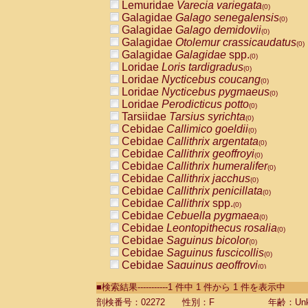
Lemuridae
Varecia variegata
(0)
Galagidae
Galago senegalensis
(0)
Galagidae
Galago demidovii
(0)
Galagidae
Otolemur crassicaudatus
(0)
Galagidae
Galagidae
spp.
(0)
Loridae
Loris tardigradus
(0)
Loridae
Nycticebus coucang
(0)
Loridae
Nycticebus pygmaeus
(0)
Loridae
Perodicticus potto
(0)
Tarsiidae
Tarsius syrichta
(0)
Cebidae
Callimico goeldii
(0)
Cebidae
Callithrix argentata
(0)
Cebidae
Callithrix geoffroyi
(0)
Cebidae
Callithrix humeralifer
(0)
Cebidae
Callithrix jacchus
(0)
Cebidae
Callithrix penicillata
(0)
Cebidae
Callithrix
spp.
(0)
Cebidae
Cebuella pygmaea
(0)
Cebidae
Leontopithecus rosalia
(0)
Cebidae
Saguinus bicolor
(0)
Cebidae
Saguinus fuscicollis
(0)
Cebidae
Saguinus geoffroyi
(0)
Cebidae
Saguinus imperator
(0)
■検索結果-----------1 件中 1 件から 1 件を表示中
Cebidae
Saguinus labiatus
(0)
Cebidae
Saguinus leucopus
剖検番号：02272
性別：F
年齢：Unk
(0)