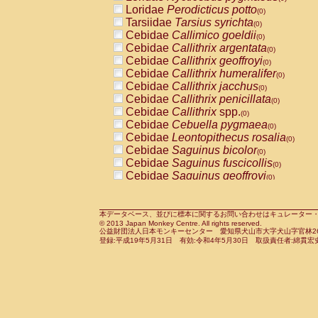
Pitheciidae
Callicebus cupreus
Loridae
Perodicticus potto
(0)
(0)
Pitheciidae
Callicebus donacophilus
Tarsiidae
Tarsius syrichta
(0
(0)
Pitheciidae
Callicebus moloch
Cebidae
Callimico goeldii
(0)
(0)
Pitheciidae
Callicebus torquatus
Cebidae
Callithrix argentata
(0)
(0)
Pitheciidae
Callicebus
spp.
Cebidae
Callithrix geoffroyi
(0)
(0)
Pitheciidae
Chiropotes satanas
Cebidae
Callithrix humeralifer
(0)
(0)
Pitheciidae
Pithecia monachus
Cebidae
Callithrix jacchus
(0)
(0)
Pitheciidae
Pithecia pithecia
Cebidae
Callithrix penicillata
(0)
(0)
Cercopithecidae
Cercocebus agilis
Cebidae
Callithrix
spp.
(0)
(0)
Cercopithecidae
Cercocebus galeritus
Cebidae
Cebuella pygmaea
(0)
Cercopithecidae
Cercocebus torquatu
Cebidae
Leontopithecus rosalia
(0)
Cercopithecidae
Cercocebus torquatus
Cebidae
Saguinus bicolor
(0)
Cercopithecidae
Cercocebus torquatu
Cebidae
Saguinus fuscicollis
(0)
Cercopithecidae
Cercocebus
hybrid
Cebidae
Saguinus geoffroyi
(0)
(0)
Cercopithecidae
Cercocebus
spp.
Cebidae
Saguinus imperator
(0)
(0)
Cercopithecidae
Lophocebus albigen
Cebidae
Saguinus labiatus
(0)
Cercopithecidae
Papio anubis
Cebidae
Saguinus leucopus
本データベース、並びに標本に関するお問い合わせはキュレーター・新宅勇太までお願い
(0)
(0)
© 2013 Japan Monkey Centre. All rights reserved.
Cercopithecidae
Papio cynocephalus
Cebidae
Saguinus midas
(
(0)
公益財団法人日本モンキーセンター 愛知県犬山市大字犬山字官林26番
Cercopithecidae
Papio hamadryas
Cebidae
Saguinus mystax
(0)
登録:平成19年5月31日 有効:令和4年5月30日 取扱責任者:綿貫宏
(0)
Cercopithecidae
Papio papio
Cebidae
Saguinus nigricollis
(0)
(1)
Cercopithecidae
Papio
spp.
Cebidae
Saguinus oedipus
(0)
(0)
Cercopithecidae
Mandrillus leucopha
Cebidae
Saguinus weddelli
(0)
Cercopithecidae
Mandrillus sphinx
Cebidae
Saguinus
spp.
(0)
(0)
Cercopithecidae
Theropithecus gelad
Cebidae
Aotus trivirgatus
(0)
Cercopithecidae
Macaca arctoides
Cebidae
Cebus albifrons
(0)
(0)