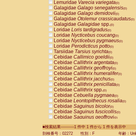
Lemuridae
Varecia variegata
(0)
Galagidae
Galago senegalensis
(0)
Galagidae
Galago demidovii
(0)
Galagidae
Otolemur crassicaudatus
(0)
Galagidae
Galagidae
spp.
(0)
Loridae
Loris tardigradus
(0)
Loridae
Nycticebus coucang
(0)
Loridae
Nycticebus pygmaeus
(0)
Loridae
Perodicticus potto
(0)
Tarsiidae
Tarsius syrichta
(0)
Cebidae
Callimico goeldii
(0)
Cebidae
Callithrix argentata
(0)
Cebidae
Callithrix geoffroyi
(0)
Cebidae
Callithrix humeralifer
(0)
Cebidae
Callithrix jacchus
(0)
Cebidae
Callithrix penicillata
(0)
Cebidae
Callithrix
spp.
(0)
Cebidae
Cebuella pygmaea
(0)
Cebidae
Leontopithecus rosalia
(0)
Cebidae
Saguinus bicolor
(0)
Cebidae
Saguinus fuscicollis
(0)
Cebidae
Saguinus geoffroyi
(0)
Cebidae
Saguinus imperator
(0)
■検索結果-----------1 件中 1 件から 1 件を表示中
Cebidae
Saguinus labiatus
(0)
Cebidae
Saguinus leucopus
剖検番号：02272
性別：F
年齢：Unk
(0)