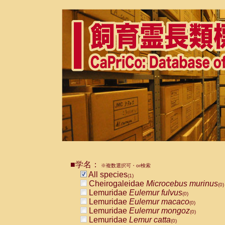
■学名：
※複数選択可・or検索
All species
(1)
Cheirogaleidae
Microcebus murinus
(0)
Lemuridae
Eulemur fulvus
(0)
Lemuridae
Eulemur macaco
(0)
Lemuridae
Eulemur mongoz
(0)
Lemuridae
Lemur catta
(0)