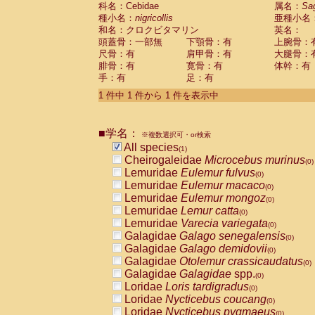
科名：Cebidae
Cebidae
Saguinus midas
属名：
Sa
(0)
種小名：
nigricollis
亜種小名
Cebidae
Saguinus mystax
(0)
和名：クロクビタマリン
英名：
Cebidae
Saguinus nigricollis
(1)
頭蓋骨：一部無
下顎骨：有
上腕骨：
Cebidae
Saguinus oedipus
(0)
尺骨：有
肩甲骨：有
大腿骨：
Cebidae
Saguinus weddelli
(0)
腓骨：有
寛骨：有
体幹：有
Cebidae
Saguinus
spp.
(0)
手：有
足：有
Cebidae
Aotus trivirgatus
(0)
Cebidae
Cebus albifrons
1 件中 1 件から 1 件を表示中
(0)
Cebidae
Cebus apella
(0)
Cebidae
Cebus capucinus
(0)
■学名：
Cebidae
Cebus nigrivittatus
※複数選択可・or検索
(0)
Cebidae
Cebus
spp.
All species
(0)
(1)
Cebidae
Saimiri boliviensis
Cheirogaleidae
Microcebus murinus
(0)
(0)
Cebidae
Saimiri sciureus
Lemuridae
Eulemur fulvus
(0)
(0)
Atelidae
Alouatta caraya
Lemuridae
Eulemur macaco
(0)
(0)
Atelidae
Alouatta fusca
Lemuridae
Eulemur mongoz
(0)
(0)
Atelidae
Alouatta seniculus
Lemuridae
Lemur catta
(0)
(0)
Atelidae
Alouatta
spp.
Lemuridae
Varecia variegata
(0)
(0)
Atelidae
Ateles belzebuth
Galagidae
Galago senegalensis
(0)
(0)
Atelidae
Ateles geoffroyi
Galagidae
Galago demidovii
(0)
(0)
Atelidae
Ateles paniscus
Galagidae
Otolemur crassicaudatus
(0)
(0)
Atelidae
Ateles
spp.
Galagidae
Galagidae
spp.
(0)
(0)
Atelidae
Lagothrix lagothricha
Loridae
Loris tardigradus
(0)
(0)
Atelidae
Lagothrix lagothricha cana
Loridae
Nycticebus coucang
(0)
(0)
Pitheciidae
Cacajao calvus rubicundu
Loridae
Nycticebus pygmaeus
(0)