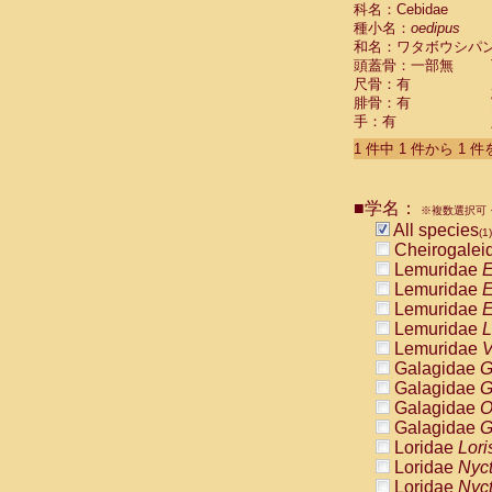
科名：Cebidae
Cebidae
Sa
種小名：
oedipus
Cebidae
Sa
和名：ワタボウシパ
Cebidae
Sag
頭蓋骨：一部無
Cebidae
Sa
尺骨：有
Cebidae
Sag
腓骨：有
Cebidae
Sa
手：有
Cebidae
Aot
Cebidae
Ceb
1 件中 1 件から 1 
Cebidae
Ceb
Cebidae
Ce
■学名：
Cebidae
Ceb
※複数選択可・
Cebidae
Ce
All species
(1)
Cebidae
Sai
Cheirogalei
Cebidae
Sai
Lemuridae
E
Atelidae
Alo
Lemuridae
E
Atelidae
Alo
Lemuridae
E
Atelidae
Alo
Lemuridae
L
Atelidae
Alo
Lemuridae
V
Atelidae
Ate
Galagidae
G
Atelidae
Ate
Galagidae
G
Atelidae
Ate
Galagidae
O
Atelidae
Ate
Galagidae
G
Atelidae
Lag
Loridae
Lori
Atelidae
Lag
Loridae
Nyc
Pitheciidae
Loridae
Nyc