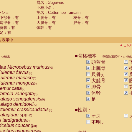
guinus midas
属名：
Saguinus
(0)
亜種小名：
guinus mystax
(0)
ンシェ
英名：Cotton-top Tamarin
uinus nigricollis
(0)
下顎骨：有
上腕骨：有
橈骨：有
guinus oedipus
(1)
肩甲骨：有
大腿骨：有
脛骨：有
uinus weddelli
(0)
寛骨：有
体幹：有
guinus
spp.
(0)
足：有
us trivirgatus
(0)
us albifrons
件を表示中
(0)
us apella
▲この
(0)
bus capucinus
(0)
us nigrivittatus
■骨格標本：
or検索
(0)
※複数選択可・and検
bus
spp.
頭蓋骨
(0)
miri boliviensis
dae
Microcebus murinus
(0)
上腕骨
(0)
miri sciureus
ulemur fulvus
(0)
(0)
尺骨
(1)
uatta caraya
ulemur macaco
(0)
(0)
大腿骨
uatta fusca
ulemur mongoz
(0)
(0)
腓骨
uatta seniculus
emur catta
(0)
(0)
uatta
spp.
体幹
arecia variegata
(0)
(0)
les belzebuth
alago senegalensis
足
(0)
(0)
les geoffroyi
alago demidovii
(0)
(0)
les paniscus
tolemur crassicaudatus
■性別：
(0)
(0)
les
spp.
alagidae
spp.
(0)
オス
(0)
othrix lagothricha
s tardigradus
(0)
(0)
不明
(0)
othrix lagothricha cana
ticebus coucang
(0)
(0)
Cacajao calvus rubicundus
ticebus pygmaeus
(0)
(0)