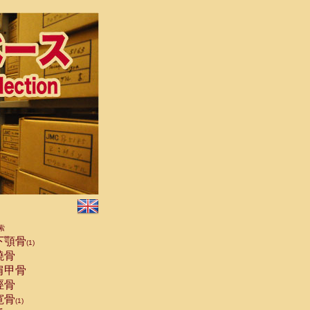
索
下顎骨
(1)
橈骨
肩甲骨
脛骨
寛骨
(1)