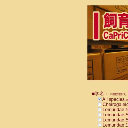
■学名：
※複数選択可・
All species
(1)
Cheirogalei
Lemuridae
E
Lemuridae
E
Lemuridae
E
Lemuridae
L