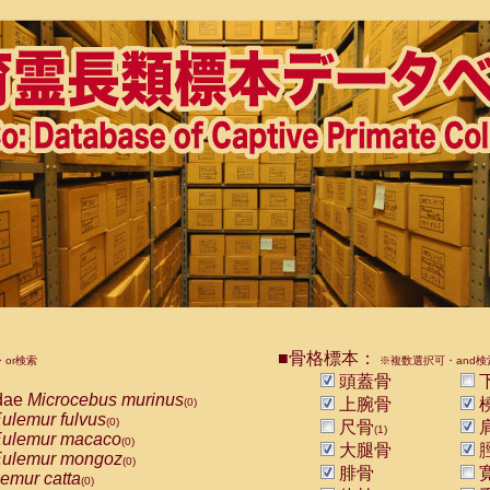
■骨格標本：
or検索
※複数選択可・and検
頭蓋骨
dae
Microcebus murinus
上腕骨
(0)
ulemur fulvus
(0)
尺骨
(1)
ulemur macaco
(0)
大腿骨
ulemur mongoz
(0)
腓骨
emur catta
(0)