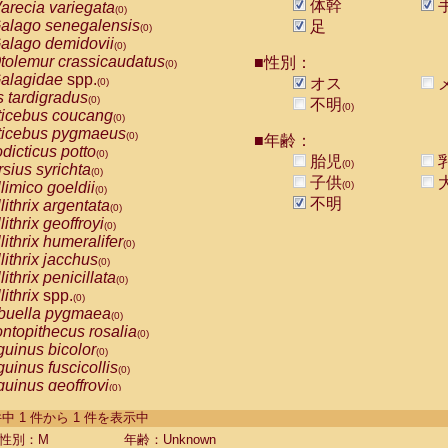
体幹
arecia variegata
(0)
alago senegalensis
足
(0)
alago demidovii
(0)
tolemur crassicaudatus
■性別：
(0)
alagidae
spp.
オス
(0)
s tardigradus
(0)
不明
(0)
ticebus coucang
(0)
ticebus pygmaeus
(0)
■年齢：
dicticus potto
(0)
胎児
(0)
rsius syrichta
(0)
子供
limico goeldii
(0)
(0)
不明
lithrix argentata
(0)
lithrix geoffroyi
(0)
lithrix humeralifer
(0)
lithrix jacchus
(0)
lithrix penicillata
(0)
lithrix
spp.
(0)
buella pygmaea
(0)
ntopithecus rosalia
(0)
uinus bicolor
(0)
uinus fuscicollis
(0)
uinus geoffroyi
(0)
uinus imperator
(0)
-1 件中 1 件から 1 件を表示中
uinus labiatus
(0)
guinus leucopus
性別：M
年齢：Unknown
(0)