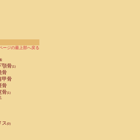
ページの最上部へ戻る
索
下顎骨
(1)
橈骨
肩甲骨
脛骨
寛骨
(1)
手
メス
(0)