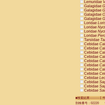
Lemuridae
V
Galagidae
G
Galagidae
G
Galagidae
O
Galagidae
G
Loridae
Lori
Loridae
Nyc
Loridae
Nyc
Loridae
Pero
Tarsiidae
Ta
Cebidae
Cal
Cebidae
Cal
Cebidae
Cal
Cebidae
Cal
Cebidae
Cal
Cebidae
Cal
Cebidae
Cal
Cebidae
Ce
Cebidae
Leo
Cebidae
Sag
Cebidae
Sag
Cebidae
Sag
Cebidae
Sag
■検索結果----------
Cebidae
Sag
Cebidae
Sa
剖検番号：02220