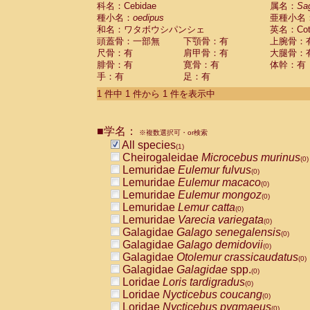
科名：Cebidae
Cebidae
Saguinus midas
属名：
Sa
(0)
種小名：
oedipus
亜種小名
Cebidae
Saguinus mystax
(0)
和名：ワタボウシパンシェ
英名：Cotto
Cebidae
Saguinus nigricollis
(0)
頭蓋骨：一部無
下顎骨：有
上腕骨：
Cebidae
Saguinus oedipus
(1)
尺骨：有
肩甲骨：有
大腿骨：
Cebidae
Saguinus weddelli
(0)
腓骨：有
寛骨：有
体幹：有
Cebidae
Saguinus
spp.
(0)
手：有
足：有
Cebidae
Aotus trivirgatus
(0)
Cebidae
Cebus albifrons
1 件中 1 件から 1 件を表示中
(0)
Cebidae
Cebus apella
(0)
Cebidae
Cebus capucinus
(0)
■学名：
Cebidae
Cebus nigrivittatus
※複数選択可・or検索
(0)
Cebidae
Cebus
spp.
All species
(0)
(1)
Cebidae
Saimiri boliviensis
Cheirogaleidae
Microcebus murinus
(0)
(0)
Cebidae
Saimiri sciureus
Lemuridae
Eulemur fulvus
(0)
(0)
Atelidae
Alouatta caraya
Lemuridae
Eulemur macaco
(0)
(0)
Atelidae
Alouatta fusca
Lemuridae
Eulemur mongoz
(0)
(0)
Atelidae
Alouatta seniculus
Lemuridae
Lemur catta
(0)
(0)
Atelidae
Alouatta
spp.
Lemuridae
Varecia variegata
(0)
(0)
Atelidae
Ateles belzebuth
Galagidae
Galago senegalensis
(0)
(0)
Atelidae
Ateles geoffroyi
Galagidae
Galago demidovii
(0)
(0)
Atelidae
Ateles paniscus
Galagidae
Otolemur crassicaudatus
(0)
(0)
Atelidae
Ateles
spp.
Galagidae
Galagidae
spp.
(0)
(0)
Atelidae
Lagothrix lagothricha
Loridae
Loris tardigradus
(0)
(0)
Atelidae
Lagothrix lagothricha cana
Loridae
Nycticebus coucang
(0)
(0)
Pitheciidae
Cacajao calvus rubicundu
Loridae
Nycticebus pygmaeus
(0)