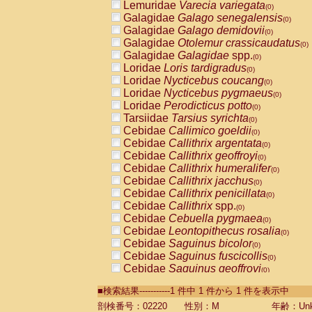
Lemuridae
Varecia variegata
(0)
Galagidae
Galago senegalensis
(0)
Galagidae
Galago demidovii
(0)
Galagidae
Otolemur crassicaudatus
(0)
Galagidae
Galagidae
spp.
(0)
Loridae
Loris tardigradus
(0)
Loridae
Nycticebus coucang
(0)
Loridae
Nycticebus pygmaeus
(0)
Loridae
Perodicticus potto
(0)
Tarsiidae
Tarsius syrichta
(0)
Cebidae
Callimico goeldii
(0)
Cebidae
Callithrix argentata
(0)
Cebidae
Callithrix geoffroyi
(0)
Cebidae
Callithrix humeralifer
(0)
Cebidae
Callithrix jacchus
(0)
Cebidae
Callithrix penicillata
(0)
Cebidae
Callithrix
spp.
(0)
Cebidae
Cebuella pygmaea
(0)
Cebidae
Leontopithecus rosalia
(0)
Cebidae
Saguinus bicolor
(0)
Cebidae
Saguinus fuscicollis
(0)
Cebidae
Saguinus geoffroyi
(0)
Cebidae
Saguinus imperator
(0)
■検索結果-----------1 件中 1 件から 1 件を表示中
Cebidae
Saguinus labiatus
(0)
Cebidae
Saguinus leucopus
剖検番号：02220
性別：M
年齢：Unk
(0)