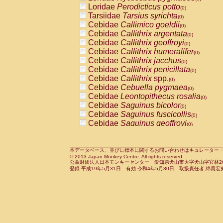
Pitheciidae
Callicebus cupreus
Loridae
Perodicticus potto
(0)
(0)
Pitheciidae
Callicebus donacophilus
Tarsiidae
Tarsius syrichta
(0
(0)
Pitheciidae
Callicebus moloch
Cebidae
Callimico goeldii
(0)
(0)
Pitheciidae
Callicebus torquatus
Cebidae
Callithrix argentata
(0)
(0)
Pitheciidae
Callicebus
spp.
Cebidae
Callithrix geoffroyi
(0)
(0)
Pitheciidae
Chiropotes satanas
Cebidae
Callithrix humeralifer
(0)
(0)
Pitheciidae
Pithecia monachus
Cebidae
Callithrix jacchus
(0)
(0)
Pitheciidae
Pithecia pithecia
Cebidae
Callithrix penicillata
(0)
(0)
Cercopithecidae
Cercocebus agilis
Cebidae
Callithrix
spp.
(0)
(0)
Cercopithecidae
Cercocebus galeritus
Cebidae
Cebuella pygmaea
(0)
Cercopithecidae
Cercocebus torquatu
Cebidae
Leontopithecus rosalia
(0)
Cercopithecidae
Cercocebus torquatus
Cebidae
Saguinus bicolor
(0)
Cercopithecidae
Cercocebus torquatu
Cebidae
Saguinus fuscicollis
(0)
Cercopithecidae
Cercocebus
hybrid
Cebidae
Saguinus geoffroyi
(0)
(0)
Cercopithecidae
Cercocebus
spp.
Cebidae
Saguinus imperator
(0)
(0)
Cercopithecidae
Lophocebus albigen
Cebidae
Saguinus labiatus
(0)
Cercopithecidae
Papio anubis
Cebidae
Saguinus leucopus
本データベース、並びに標本に関するお問い合わせはキュレーター・新宅勇太までお願い
(0)
(0)
© 2013 Japan Monkey Centre. All rights reserved.
Cercopithecidae
Papio cynocephalus
Cebidae
Saguinus midas
(
(0)
公益財団法人日本モンキーセンター 愛知県犬山市大字犬山字官林26番
Cercopithecidae
Papio hamadryas
Cebidae
Saguinus mystax
(0)
登録:平成19年5月31日 有効:令和4年5月30日 取扱責任者:綿貫宏
(0)
Cercopithecidae
Papio papio
Cebidae
Saguinus nigricollis
(0)
(1)
Cercopithecidae
Papio
spp.
Cebidae
Saguinus oedipus
(0)
(0)
Cercopithecidae
Mandrillus leucopha
Cebidae
Saguinus weddelli
(0)
Cercopithecidae
Mandrillus sphinx
Cebidae
Saguinus
spp.
(0)
(0)
Cercopithecidae
Theropithecus gelad
Cebidae
Aotus trivirgatus
(0)
Cercopithecidae
Macaca arctoides
Cebidae
Cebus albifrons
(0)
(0)