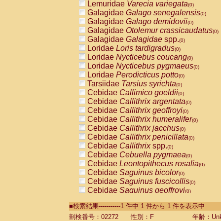
Lemuridae
Varecia variegata
(0)
Galagidae
Galago senegalensis
(0)
Galagidae
Galago demidovii
(0)
Galagidae
Otolemur crassicaudatus
(0)
Galagidae
Galagidae
spp.
(0)
Loridae
Loris tardigradus
(0)
Loridae
Nycticebus coucang
(0)
Loridae
Nycticebus pygmaeus
(0)
Loridae
Perodicticus potto
(0)
Tarsiidae
Tarsius syrichta
(0)
Cebidae
Callimico goeldii
(0)
Cebidae
Callithrix argentata
(0)
Cebidae
Callithrix geoffroyi
(0)
Cebidae
Callithrix humeralifer
(0)
Cebidae
Callithrix jacchus
(0)
Cebidae
Callithrix penicillata
(0)
Cebidae
Callithrix
spp.
(0)
Cebidae
Cebuella pygmaea
(0)
Cebidae
Leontopithecus rosalia
(0)
Cebidae
Saguinus bicolor
(0)
Cebidae
Saguinus fuscicollis
(0)
Cebidae
Saguinus geoffroyi
(0)
Cebidae
Saguinus imperator
(0)
■検索結果-----------1 件中 1 件から 1 件を表示中
Cebidae
Saguinus labiatus
(0)
Cebidae
Saguinus leucopus
剖検番号：02272
性別：F
年齢：Unk
(0)