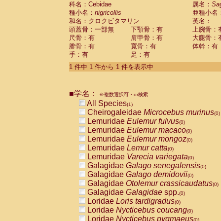
科名：Cebidae
Cebidae
Saguinus midas
属名：
Sa
(0)
種小名：
nigricollis
亜種小名
Cebidae
Saguinus mystax
(0)
和名：クロクビタマリン
英名：
Cebidae
Saguinus nigricollis
(1)
頭蓋骨：一部無
下顎骨：有
上腕骨：
Cebidae
Saguinus oedipus
(0)
尺骨：有
肩甲骨：有
大腿骨：
Cebidae
Saguinus weddelli
(0)
腓骨：有
寛骨：有
体幹：有
Cebidae
Saguinus
spp.
(0)
手：有
足：有
Cebidae
Aotus trivirgatus
(0)
Cebidae
Cebus albifrons
1 件中 1 件から 1 件を表示中
(0)
Cebidae
Cebus apella
(0)
Cebidae
Cebus capucinus
(0)
■学名：
Cebidae
Cebus nigrivittatus
※複数選択可・or検索
(0)
Cebidae
Cebus
spp.
All Species
(0)
(1)
Cebidae
Saimiri boliviensis
Cheirogaleidae
Microcebus murinus
(0)
(0)
Cebidae
Saimiri sciureus
Lemuridae
Eulemur fulvus
(0)
(0)
Atelidae
Alouatta caraya
Lemuridae
Eulemur macaco
(0)
(0)
Atelidae
Alouatta fusca
Lemuridae
Eulemur mongoz
(0)
(0)
Atelidae
Alouatta seniculus
Lemuridae
Lemur catta
(0)
(0)
Atelidae
Alouatta
spp.
Lemuridae
Varecia variegata
(0)
(0)
Atelidae
Ateles belzebuth
Galagidae
Galago senegalensis
(0)
(0)
Atelidae
Ateles geoffroyi
Galagidae
Galago demidovii
(0)
(0)
Atelidae
Ateles paniscus
Galagidae
Otolemur crassicaudatus
(0)
(0)
Atelidae
Ateles
spp.
Galagidae
Galagidae
spp.
(0)
(0)
Atelidae
Lagothrix lagothricha
Loridae
Loris tardigradus
(0)
(0)
Atelidae
Lagothrix lagothricha cana
Loridae
Nycticebus coucang
(0)
(0)
Pitheciidae
Cacajao calvus rubicundu
Loridae
Nycticebus pygmaeus
(0)