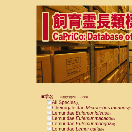
■学名：
※複数選択可・or検索
All Species
(1)
Cheirogaleidae
Microcebus murinus
(0)
Lemuridae
Eulemur fulvus
(0)
Lemuridae
Eulemur macaco
(0)
Lemuridae
Eulemur mongoz
(0)
Lemuridae
Lemur catta
(0)