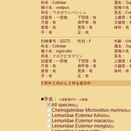
科名：Cebidae
Cebidae
Saguinus midas
属名：
Sa
(0)
種小名：
oedipus
亜種小名
Cebidae
Saguinus mystax
(0)
和名：ワタボウシパンシェ
英名：Cotto
Cebidae
Saguinus nigricollis
(1)
頭蓋骨：一部無
下顎骨：有
上腕骨：
Cebidae
Saguinus oedipus
(1)
尺骨：有
肩甲骨：有
大腿骨：
Cebidae
Saguinus weddelli
(0)
腓骨：有
寛骨：有
体幹：有
Cebidae
Saguinus
spp.
(0)
手：有
足：有
Cebidae
Aotus trivirgatus
(0)
Cebidae
Cebus albifrons
(0)
剖検番号：02272
性別：F
年齢：Unk
Cebidae
Cebus apella
科名：Cebidae
(0)
属名：
Sa
Cebidae
Cebus capucinus
種小名：
nigricollis
亜種小名
(0)
Cebidae
Cebus nigrivittatus
和名：クロクビタマリン
英名：
(0)
Cebidae
Cebus
spp.
頭蓋骨：一部無
下顎骨：有
上腕骨：
(0)
Cebidae
Saimiri boliviensis
尺骨：有
肩甲骨：有
大腿骨：
(0)
腓骨：有
Cebidae
Saimiri sciureus
寛骨：有
体幹：有
(0)
手：有
足：有
Atelidae
Alouatta caraya
(0)
Atelidae
Alouatta fusca
(0)
2 件中 1 件から 2 件を表示中
Atelidae
Alouatta seniculus
(0)
Atelidae
Alouatta
spp.
(0)
Atelidae
Ateles belzebuth
■学名：
(0)
※複数選択可・or検索
Atelidae
Ateles geoffroyi
(0)
All species
(2)
Atelidae
Ateles paniscus
(0)
Cheirogaleidae
Microcebus murinus
(0)
Atelidae
Ateles
spp.
(0)
Lemuridae
Eulemur fulvus
(0)
Atelidae
Lagothrix lagothricha
(0)
Lemuridae
Eulemur macaco
(0)
Atelidae
Lagothrix lagothricha cana
(0)
Lemuridae
Eulemur mongoz
(0)
Pitheciidae
Cacajao calvus rubicundu