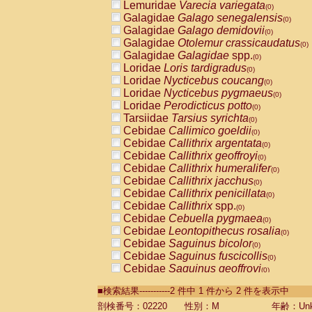
Lemuridae
Varecia variegata
(0)
Galagidae
Galago senegalensis
(0)
Galagidae
Galago demidovii
(0)
Galagidae
Otolemur crassicaudatus
(0)
Galagidae
Galagidae
spp.
(0)
Loridae
Loris tardigradus
(0)
Loridae
Nycticebus coucang
(0)
Loridae
Nycticebus pygmaeus
(0)
Loridae
Perodicticus potto
(0)
Tarsiidae
Tarsius syrichta
(0)
Cebidae
Callimico goeldii
(0)
Cebidae
Callithrix argentata
(0)
Cebidae
Callithrix geoffroyi
(0)
Cebidae
Callithrix humeralifer
(0)
Cebidae
Callithrix jacchus
(0)
Cebidae
Callithrix penicillata
(0)
Cebidae
Callithrix
spp.
(0)
Cebidae
Cebuella pygmaea
(0)
Cebidae
Leontopithecus rosalia
(0)
Cebidae
Saguinus bicolor
(0)
Cebidae
Saguinus fuscicollis
(0)
Cebidae
Saguinus geoffroyi
(0)
Cebidae
Saguinus imperator
(0)
■検索結果-----------2 件中 1 件から 2 件を表示中
Cebidae
Saguinus labiatus
(0)
Cebidae
Saguinus leucopus
剖検番号：02220
性別：M
年齢：Unk
(0)