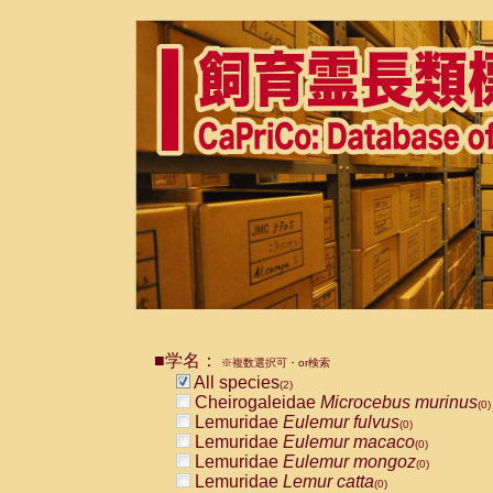
■学名：
※複数選択可・or検索
All species
(2)
Cheirogaleidae
Microcebus murinus
(0)
Lemuridae
Eulemur fulvus
(0)
Lemuridae
Eulemur macaco
(0)
Lemuridae
Eulemur mongoz
(0)
Lemuridae
Lemur catta
(0)