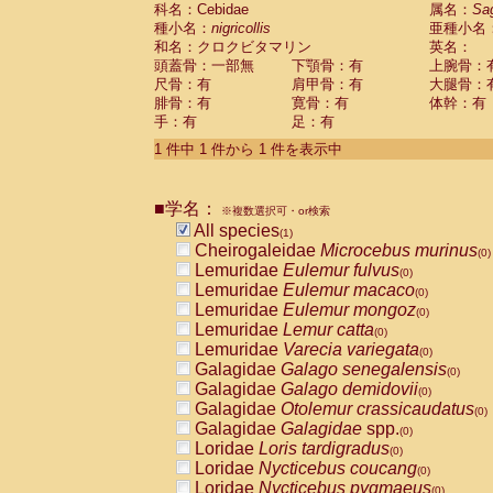
科名：Cebidae
Cebidae
Saguinus midas
属名：
Sa
(0)
種小名：
nigricollis
亜種小名
Cebidae
Saguinus mystax
(0)
和名：クロクビタマリン
英名：
Cebidae
Saguinus nigricollis
(1)
頭蓋骨：一部無
下顎骨：有
上腕骨：
Cebidae
Saguinus oedipus
(0)
尺骨：有
肩甲骨：有
大腿骨：
Cebidae
Saguinus weddelli
(0)
腓骨：有
寛骨：有
体幹：有
Cebidae
Saguinus
spp.
(0)
手：有
足：有
Cebidae
Aotus trivirgatus
(0)
Cebidae
Cebus albifrons
1 件中 1 件から 1 件を表示中
(0)
Cebidae
Cebus apella
(0)
Cebidae
Cebus capucinus
(0)
■学名：
Cebidae
Cebus nigrivittatus
※複数選択可・or検索
(0)
Cebidae
Cebus
spp.
All species
(0)
(1)
Cebidae
Saimiri boliviensis
Cheirogaleidae
Microcebus murinus
(0)
(0)
Cebidae
Saimiri sciureus
Lemuridae
Eulemur fulvus
(0)
(0)
Atelidae
Alouatta caraya
Lemuridae
Eulemur macaco
(0)
(0)
Atelidae
Alouatta fusca
Lemuridae
Eulemur mongoz
(0)
(0)
Atelidae
Alouatta seniculus
Lemuridae
Lemur catta
(0)
(0)
Atelidae
Alouatta
spp.
Lemuridae
Varecia variegata
(0)
(0)
Atelidae
Ateles belzebuth
Galagidae
Galago senegalensis
(0)
(0)
Atelidae
Ateles geoffroyi
Galagidae
Galago demidovii
(0)
(0)
Atelidae
Ateles paniscus
Galagidae
Otolemur crassicaudatus
(0)
(0)
Atelidae
Ateles
spp.
Galagidae
Galagidae
spp.
(0)
(0)
Atelidae
Lagothrix lagothricha
Loridae
Loris tardigradus
(0)
(0)
Atelidae
Lagothrix lagothricha cana
Loridae
Nycticebus coucang
(0)
(0)
Pitheciidae
Cacajao calvus rubicundu
Loridae
Nycticebus pygmaeus
(0)