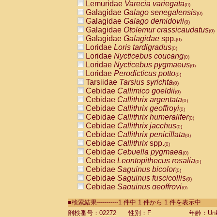
Lemuridae
Varecia variegata
(0)
Galagidae
Galago senegalensis
(0)
Galagidae
Galago demidovii
(0)
Galagidae
Otolemur crassicaudatus
(0)
Galagidae
Galagidae
spp.
(0)
Loridae
Loris tardigradus
(0)
Loridae
Nycticebus coucang
(0)
Loridae
Nycticebus pygmaeus
(0)
Loridae
Perodicticus potto
(0)
Tarsiidae
Tarsius syrichta
(0)
Cebidae
Callimico goeldii
(0)
Cebidae
Callithrix argentata
(0)
Cebidae
Callithrix geoffroyi
(0)
Cebidae
Callithrix humeralifer
(0)
Cebidae
Callithrix jacchus
(0)
Cebidae
Callithrix penicillata
(0)
Cebidae
Callithrix
spp.
(0)
Cebidae
Cebuella pygmaea
(0)
Cebidae
Leontopithecus rosalia
(0)
Cebidae
Saguinus bicolor
(0)
Cebidae
Saguinus fuscicollis
(0)
Cebidae
Saguinus geoffroyi
(0)
Cebidae
Saguinus imperator
(0)
■検索結果-----------1 件中 1 件から 1 件を表示中
Cebidae
Saguinus labiatus
(0)
Cebidae
Saguinus leucopus
剖検番号：02272
性別：F
年齢：Unk
(0)