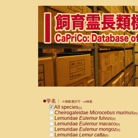
■学名：
※複数選択可・or検索
All species
(1)
Cheirogaleidae
Microcebus murinus
(0)
Lemuridae
Eulemur fulvus
(0)
Lemuridae
Eulemur macaco
(0)
Lemuridae
Eulemur mongoz
(0)
Lemuridae
Lemur catta
(0)