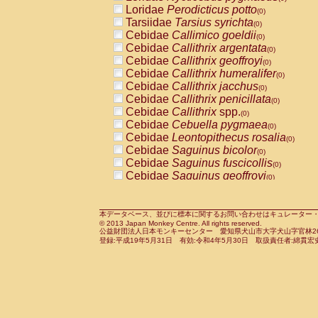
Pitheciidae
Callicebus cupreus
Loridae
Perodicticus potto
(0)
(0)
Pitheciidae
Callicebus donacophilus
Tarsiidae
Tarsius syrichta
(0
(0)
Pitheciidae
Callicebus moloch
Cebidae
Callimico goeldii
(0)
(0)
Pitheciidae
Callicebus torquatus
Cebidae
Callithrix argentata
(0)
(0)
Pitheciidae
Callicebus
spp.
Cebidae
Callithrix geoffroyi
(0)
(0)
Pitheciidae
Chiropotes satanas
Cebidae
Callithrix humeralifer
(0)
(0)
Pitheciidae
Pithecia monachus
Cebidae
Callithrix jacchus
(0)
(0)
Pitheciidae
Pithecia pithecia
Cebidae
Callithrix penicillata
(0)
(0)
Cercopithecidae
Cercocebus agilis
Cebidae
Callithrix
spp.
(0)
(0)
Cercopithecidae
Cercocebus galeritus
Cebidae
Cebuella pygmaea
(0)
Cercopithecidae
Cercocebus torquatu
Cebidae
Leontopithecus rosalia
(0)
Cercopithecidae
Cercocebus torquatus
Cebidae
Saguinus bicolor
(0)
Cercopithecidae
Cercocebus torquatu
Cebidae
Saguinus fuscicollis
(0)
Cercopithecidae
Cercocebus
hybrid
Cebidae
Saguinus geoffroyi
(0)
(0)
Cercopithecidae
Cercocebus
spp.
Cebidae
Saguinus imperator
(0)
(0)
Cercopithecidae
Lophocebus albigen
Cebidae
Saguinus labiatus
(0)
Cercopithecidae
Papio anubis
Cebidae
Saguinus leucopus
本データベース、並びに標本に関するお問い合わせはキュレーター・新宅勇太までお願い
(0)
(0)
© 2013 Japan Monkey Centre. All rights reserved.
Cercopithecidae
Papio cynocephalus
Cebidae
Saguinus midas
(
(0)
公益財団法人日本モンキーセンター 愛知県犬山市大字犬山字官林26番
Cercopithecidae
Papio hamadryas
Cebidae
Saguinus mystax
(0)
登録:平成19年5月31日 有効:令和4年5月30日 取扱責任者:綿貫宏
(0)
Cercopithecidae
Papio papio
Cebidae
Saguinus nigricollis
(0)
(1)
Cercopithecidae
Papio
spp.
Cebidae
Saguinus oedipus
(0)
(0)
Cercopithecidae
Mandrillus leucopha
Cebidae
Saguinus weddelli
(0)
Cercopithecidae
Mandrillus sphinx
Cebidae
Saguinus
spp.
(0)
(0)
Cercopithecidae
Theropithecus gelad
Cebidae
Aotus trivirgatus
(0)
Cercopithecidae
Macaca arctoides
Cebidae
Cebus albifrons
(0)
(0)